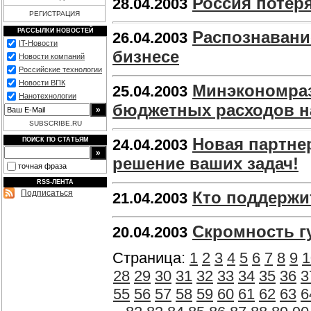
Россия потеря
28.04.2003
РЕГИСТРАЦИЯ
РАССЫЛКИ НОВОСТЕЙ
Распознавани
26.04.2003
IT-Новости
бизнесе
Новости компаний
Российские технологии
Новости ВПК
Минэкономраз
25.04.2003
Нанотехнологии
бюджетных расходов на
SUBSCRIBE.RU
Новая партне
ПОИСК ПО СТАТЬЯМ
24.04.2003
решение ваших задач!
точная фраза
RSS-ЛЕНТА
Подписаться
Кто поддержи
21.04.2003
Скромность г
20.04.2003
Страница:
1
2
3
4
5
6
7
8
9
1
28
29
30
31
32
33
34
35
36
3
55
56
57
58
59
60
61
62
63
6