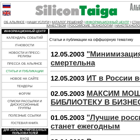
ОБ АЛЬЯНСЕ
НАШИ УСЛУГИ
КАТАЛОГ РЕШЕНИЙ
ИНФОРМАЦИОННЫЙ ЦЕНТР
СТАН
|
|
|
|
КАЧЕСТВОМ
РОССИЙСКИЕ ТЕХНОЛОГИИ
НАНОТЕХНОЛО
|
|
ИНФОРМАЦИОННЫЙ ЦЕНТР
КАЛЕНДАРЬ СОБЫТИЙ
Статьи и публикации на оффшорную тематику
IT-НОВОСТИ
"Минимизация
12.05.2003
НОВОСТИ И ПРЕСС-
РЕЛИЗЫ
смертельна
ПРЕССА ОБ АЛЬЯНСЕ
СТАТЬИ И ПУБЛИКАЦИИ
ИТ в России в
12.05.2003
НОВОЕ НА САЙТЕ
ТЕНДЕРЫ
МАКСИМ МОШ
02.05.2003
ФОРУМ
БИБЛИОТЕКУ В БИЗНЕ
СПИСКИ РАССЫЛКИ И
ДИСКУССИОННЫЕ
ГРУППЫ
"Лучшие росс
ПОЛЕЗНЫЕ ССЫЛКИ
01.05.2003
ГОСТЕВАЯ КНИГА
станет ежегодным
ДЛЯ ЗАРЕГИСТРИРОВАННЫХ
ПОЛЬЗОВАТЕЛЕЙ
ВХОД