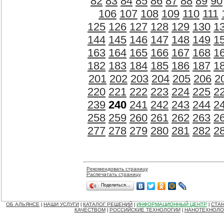
82
83
84
85
86
87
88
89
90
106
107
108
109
110
111
125
126
127
128
129
130
1
144
145
146
147
148
149
1
163
164
165
166
167
168
1
182
183
184
185
186
187
1
201
202
203
204
205
206
2
220
221
222
223
224
225
2
239
240
241
242
243
244
2
258
259
260
261
262
263
2
277
278
279
280
281
282
2
Рекомендовать страницу
Распечатать страницу
Поделиться…
ОБ АЛЬЯНСЕ
НАШИ УСЛУГИ
КАТАЛОГ РЕШЕНИЙ
ИНФОРМАЦИОННЫЙ ЦЕНТР
СТАН
|
|
|
|
КАЧЕСТВОМ
РОССИЙСКИЕ ТЕХНОЛОГИИ
НАНОТЕХНОЛО
|
|