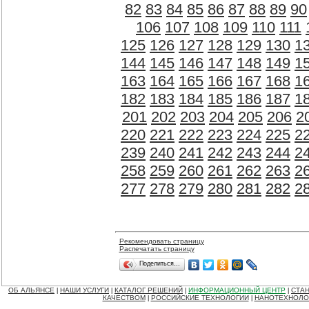
82
83
84
85
86
87
88
89
90
106
107
108
109
110
111
125
126
127
128
129
130
1
144
145
146
147
148
149
1
163
164
165
166
167
168
1
182
183
184
185
186
187
1
201
202
203
204
205
206
2
220
221
222
223
224
225
2
239
240
241
242
243
244
2
258
259
260
261
262
263
2
277
278
279
280
281
282
2
Рекомендовать страницу
Распечатать страницу
Поделиться…
ОБ АЛЬЯНСЕ
НАШИ УСЛУГИ
КАТАЛОГ РЕШЕНИЙ
ИНФОРМАЦИОННЫЙ ЦЕНТР
СТАН
|
|
|
|
КАЧЕСТВОМ
РОССИЙСКИЕ ТЕХНОЛОГИИ
НАНОТЕХНОЛО
|
|