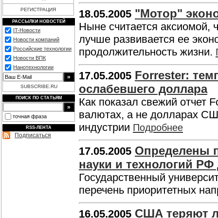
РЕГИСТРАЦИЯ
"Мотор" эконо
18.05.2005
РАССЫЛКИ НОВОСТЕЙ
Ныне считается аксиомой, 
IT-Новости
лучше развивается ее экон
Новости компаний
Российские технологии
продолжительность жизни.
Новости ВПК
Нанотехнологии
Forrester: те
17.05.2005
ослабевшего доллара
SUBSCRIBE.RU
ПОИСК ПО СТАТЬЯМ
Как показал свежий отчет F
валютах, а не долларах СШ
точная фраза
индустрии
Подробнее
RSS-ЛЕНТА
Подписаться
Определены п
17.05.2005
науки и технологий РФ 
Государственный университ
перечень приоритетных нап
США теряют л
16.05.2005