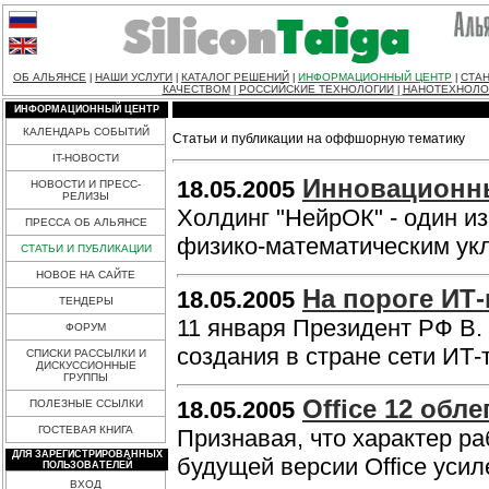
ОБ АЛЬЯНСЕ
НАШИ УСЛУГИ
КАТАЛОГ РЕШЕНИЙ
ИНФОРМАЦИОННЫЙ ЦЕНТР
СТАН
|
|
|
|
КАЧЕСТВОМ
РОССИЙСКИЕ ТЕХНОЛОГИИ
НАНОТЕХНОЛО
|
|
ИНФОРМАЦИОННЫЙ ЦЕНТР
КАЛЕНДАРЬ СОБЫТИЙ
Статьи и публикации на оффшорную тематику
IT-НОВОСТИ
Инновационны
18.05.2005
НОВОСТИ И ПРЕСС-
РЕЛИЗЫ
Холдинг "НейрОК" - один и
ПРЕССА ОБ АЛЬЯНСЕ
физико-математическим у
СТАТЬИ И ПУБЛИКАЦИИ
НОВОЕ НА САЙТЕ
На пороге ИТ
18.05.2005
ТЕНДЕРЫ
11 января Президент РФ В.
ФОРУМ
создания в стране сети ИТ
СПИСКИ РАССЫЛКИ И
ДИСКУССИОННЫЕ
ГРУППЫ
Office 12 обле
18.05.2005
ПОЛЕЗНЫЕ ССЫЛКИ
ГОСТЕВАЯ КНИГА
Признавая, что характер ра
ДЛЯ ЗАРЕГИСТРИРОВАННЫХ
будущей версии Office уси
ПОЛЬЗОВАТЕЛЕЙ
ВХОД