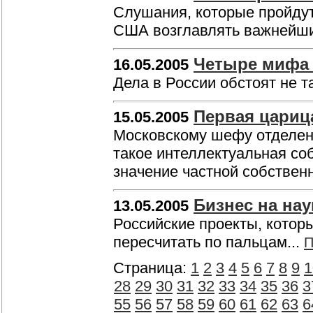
Слушания, которые пройдут 
США возглавлять важнейши
Четыре мифа 
16.05.2005
Дела в России обстоят не т
Первая цариц
15.05.2005
Московскому шефу отделени
такое интеллектуальная соб
значение частной собствен
Бизнес на нау
13.05.2005
Российские проекты, котор
пересчитать по пальцам...
П
Страница:
1
2
3
4
5
6
7
8
9
1
28
29
30
31
32
33
34
35
36
3
55
56
57
58
59
60
61
62
63
6