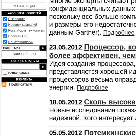
Многие эксперты считают р
РЕГИСТРАЦИЯ
конфиденциальных данных (
РАССЫЛКИ НОВОСТЕЙ
поскольку все больше ком
IT-Новости
и размеры его недостаточно
Новости компаний
Российские технологии
данным Gartner).
Подробнее
Новости ВПК
Нанотехнологии
Процессор, ко
23.05.2012
более эффективен, че
SUBSCRIBE.RU
ПОИСК ПО СТАТЬЯМ
Идея создания процессора,
представляется хорошей ид
точная фраза
процессоров весьма оправд
RSS-ЛЕНТА
Подписаться
энергии.
Подробнее
Сколь высока
18.05.2012
Новые исследования показа
надежной. Кого интересует
Потемкинские 
05.05.2012