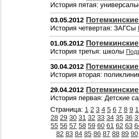
История пятая: универсаль
Потемкинские 
03.05.2012
История четвертая: ЗАГСы
Потемкинские 
01.05.2012
История третья: школы
Под
Потемкинские 
30.04.2012
История вторая: поликлин
Потемкинские 
29.04.2012
История первая: Детские с
Страница:
1
2
3
4
5
6
7
8
9
1
28
29
30
31
32
33
34
35
36
3
55
56
57
58
59
60
61
62
63
6
82
83
84
85
86
87
88
89
90