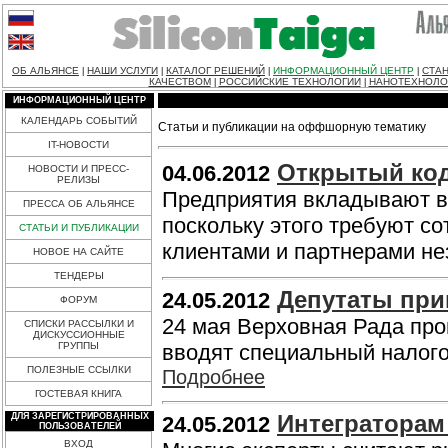
ОБ АЛЬЯНСЕ
НАШИ УСЛУГИ
КАТАЛОГ РЕШЕНИЙ
ИНФОРМАЦИОННЫЙ ЦЕНТР
СТАН
|
|
|
|
КАЧЕСТВОМ
РОССИЙСКИЕ ТЕХНОЛОГИИ
НАНОТЕХНОЛО
|
|
ИНФОРМАЦИОННЫЙ ЦЕНТР
КАЛЕНДАРЬ СОБЫТИЙ
Статьи и публикации на оффшорную тематику
IT-НОВОСТИ
Открытый код
04.06.2012
НОВОСТИ И ПРЕСС-
РЕЛИЗЫ
Предприятия вкладывают в
ПРЕССА ОБ АЛЬЯНСЕ
поскольку этого требуют со
СТАТЬИ И ПУБЛИКАЦИИ
клиентами и партнерами не
НОВОЕ НА САЙТЕ
ТЕНДЕРЫ
Депутаты при
24.05.2012
ФОРУМ
24 мая Верховная Рада про
СПИСКИ РАССЫЛКИ И
ДИСКУССИОННЫЕ
ГРУППЫ
вводят специальный налого
ПОЛЕЗНЫЕ ССЫЛКИ
Подробнее
ГОСТЕВАЯ КНИГА
Интеграторам
ДЛЯ ЗАРЕГИСТРИРОВАННЫХ
24.05.2012
ПОЛЬЗОВАТЕЛЕЙ
ВХОД