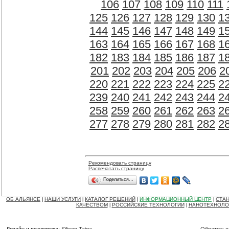
106
107
108
109
110
111
125
126
127
128
129
130
1
144
145
146
147
148
149
1
163
164
165
166
167
168
1
182
183
184
185
186
187
1
201
202
203
204
205
206
2
220
221
222
223
224
225
2
239
240
241
242
243
244
2
258
259
260
261
262
263
2
277
278
279
280
281
282
2
Рекомендовать страницу
Распечатать страницу
Поделиться…
ОБ АЛЬЯНСЕ
НАШИ УСЛУГИ
КАТАЛОГ РЕШЕНИЙ
ИНФОРМАЦИОННЫЙ ЦЕНТР
СТАН
|
|
|
|
КАЧЕСТВОМ
РОССИЙСКИЕ ТЕХНОЛОГИИ
НАНОТЕХНОЛО
|
|