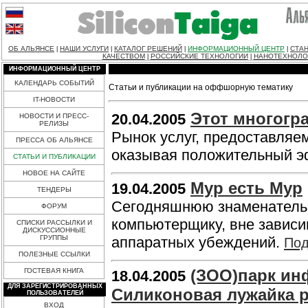
ОБ АЛЬЯНСЕ
НАШИ УСЛУГИ
КАТАЛОГ РЕШЕНИЙ
ИНФОРМАЦИОННЫЙ ЦЕНТР
СТАН
|
|
|
|
КАЧЕСТВОМ
РОССИЙСКИЕ ТЕХНОЛОГИИ
НАНОТЕХНОЛО
|
|
ИНФОРМАЦИОННЫЙ ЦЕНТР
КАЛЕНДАРЬ СОБЫТИЙ
Статьи и публикации на оффшорную тематику
IT-НОВОСТИ
Этот многогр
20.04.2005
НОВОСТИ И ПРЕСС-
РЕЛИЗЫ
Рынок услуг, предоставляем
ПРЕССА ОБ АЛЬЯНСЕ
оказывая положительный э
СТАТЬИ И ПУБЛИКАЦИИ
НОВОЕ НА САЙТЕ
Мур есть Мур
19.04.2005
ТЕНДЕРЫ
Сегодняшнюю знаменательн
ФОРУМ
компьютерщику, вне зависи
СПИСКИ РАССЫЛКИ И
ДИСКУССИОННЫЕ
ГРУППЫ
аппаратных убеждений.
Под
ПОЛЕЗНЫЕ ССЫЛКИ
(ЗОО)парк ин
ГОСТЕВАЯ КНИГА
18.04.2005
ДЛЯ ЗАРЕГИСТРИРОВАННЫХ
Силиконовая лужайка 
ПОЛЬЗОВАТЕЛЕЙ
ВХОД