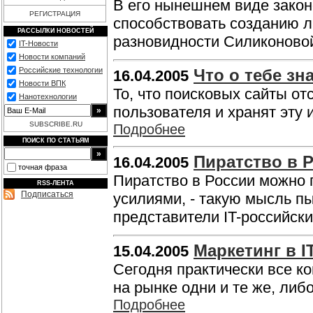
В его нынешнем виде закон
РЕГИСТРАЦИЯ
способствовать созданию л
РАССЫЛКИ НОВОСТЕЙ
разновидности Силиконово
IT-Новости
Новости компаний
Российские технологии
Что о тебе з
16.04.2005
Новости ВПК
То, что поисковых сайты о
Нанотехнологии
пользователя и хранят эту
SUBSCRIBE.RU
Подробнее
ПОИСК ПО СТАТЬЯМ
Пиратство в 
16.04.2005
точная фраза
Пиратство в России можно 
RSS-ЛЕНТА
Подписаться
усилиями, - такую мысль п
представители IT-российск
Маркетинг в I
15.04.2005
Сегодня практически все 
на рынке одни и те же, либ
Подробнее