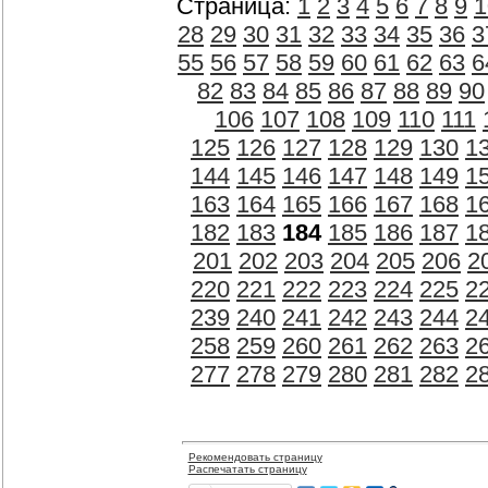
Страница:
1
2
3
4
5
6
7
8
9
1
28
29
30
31
32
33
34
35
36
3
55
56
57
58
59
60
61
62
63
6
82
83
84
85
86
87
88
89
90
106
107
108
109
110
111
125
126
127
128
129
130
1
144
145
146
147
148
149
1
163
164
165
166
167
168
1
182
183
184
185
186
187
1
201
202
203
204
205
206
2
220
221
222
223
224
225
2
239
240
241
242
243
244
2
258
259
260
261
262
263
2
277
278
279
280
281
282
2
Рекомендовать страницу
Распечатать страницу