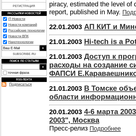
piracy, estimated the level of 
РЕГИСТРАЦИЯ
report, published in May.
Под
РАССЫЛКИ НОВОСТЕЙ
IT-Новости
АП КИТ и Мин
Новости компаний
22.01.2003
Российские технологии
Новости ВПК
Hi-tech is a Po
21.01.2003
Нанотехнологии
SUBSCRIBE.RU
Доступ к прог
21.01.2003
ПОИСК ПО СТАТЬЯМ
расходы на создание си
ФАПСИ Е.Караваешник
точная фраза
RSS-ЛЕНТА
Подписаться
В Томске объ
21.01.2003
области информационн
4-6 марта 200
20.01.2003
2003", Москва
Пресс-релиз
Подробнее