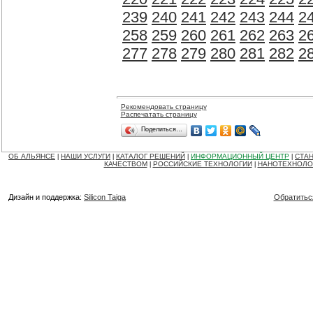
239
240
241
242
243
244
2
258
259
260
261
262
263
2
277
278
279
280
281
282
2
Рекомендовать страницу
Распечатать страницу
Поделиться…
ОБ АЛЬЯНСЕ
НАШИ УСЛУГИ
КАТАЛОГ РЕШЕНИЙ
ИНФОРМАЦИОННЫЙ ЦЕНТР
СТАН
|
|
|
|
КАЧЕСТВОМ
РОССИЙСКИЕ ТЕХНОЛОГИИ
НАНОТЕХНОЛО
|
|
Дизайн и поддержка:
Silicon Taiga
Обратитьс