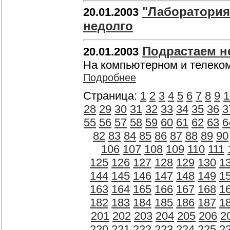
"Лаборатория
20.01.2003
недолго
Подрастаем н
20.01.2003
На компьютерном и телеко
Подробнее
Страница:
1
2
3
4
5
6
7
8
9
1
28
29
30
31
32
33
34
35
36
3
55
56
57
58
59
60
61
62
63
6
82
83
84
85
86
87
88
89
90
106
107
108
109
110
111
125
126
127
128
129
130
1
144
145
146
147
148
149
1
163
164
165
166
167
168
1
182
183
184
185
186
187
1
201
202
203
204
205
206
2
220
221
222
223
224
225
2