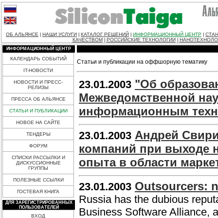
ОБ АЛЬЯНСЕ
НАШИ УСЛУГИ
КАТАЛОГ РЕШЕНИЙ
ИНФОРМАЦИОННЫЙ ЦЕНТР
СТАН
|
|
|
|
КАЧЕСТВОМ
РОССИЙСКИЕ ТЕХНОЛОГИИ
НАНОТЕХНОЛО
|
|
ИНФОРМАЦИОННЫЙ ЦЕНТР
КАЛЕНДАРЬ СОБЫТИЙ
Статьи и публикации на оффшорную тематику
IT-НОВОСТИ
"Об образова
23.01.2003
НОВОСТИ И ПРЕСС-
РЕЛИЗЫ
Межведомственной нау
ПРЕССА ОБ АЛЬЯНСЕ
информационным техн
СТАТЬИ И ПУБЛИКАЦИИ
НОВОЕ НА САЙТЕ
Андрей Свири
23.01.2003
ТЕНДЕРЫ
компаний при выходе 
ФОРУМ
СПИСКИ РАССЫЛКИ И
опыта в области марке
ДИСКУССИОННЫЕ
ГРУППЫ
ПОЛЕЗНЫЕ ССЫЛКИ
Outsourcers: n
23.01.2003
ГОСТЕВАЯ КНИГА
Russia has the dubious reputa
ДЛЯ ЗАРЕГИСТРИРОВАННЫХ
ПОЛЬЗОВАТЕЛЕЙ
Business Software Alliance, 
ВХОД