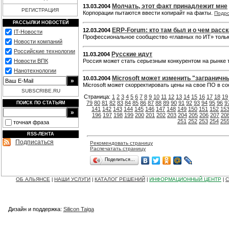
Молчать, этот факт принадлежит мне
13.03.2004
РЕГИСТРАЦИЯ
Корпорации пытаются ввести копирайт на факты.
Подр
РАССЫЛКИ НОВОСТЕЙ
ERP-Forum: кто там был и о чем расс
12.03.2004
IT-Новости
Профессиональное сообщество «главных по ИТ» тольк
Новости компаний
Российские технологии
Русские идут
11.03.2004
Новости ВПК
Россия может стать серьезным конкурентом на рынке 
Нанотехнологии
Microsoft может изменить "заграничн
10.03.2004
Microsoft может скорректировать цены на свое ПО в с
SUBSCRIBE.RU
Страница:
1
2
3
4
5
6
7
8
9
10
11
12
13
14
15
16
17
18
19
79
80
81
82
83
84
85
86
87
88
89
90
91
92
93
94
95
96
9
ПОИСК ПО СТАТЬЯМ
141
142
143
144
145
146
147
148
149
150
151
152
15
196
197
198
199
200
201
202
203
204
205
206
207
20
251
252
253
254
25
точная фраза
RSS-ЛЕНТА
Подписаться
Рекомендовать страницу
Распечатать страницу
Поделиться…
ОБ АЛЬЯНСЕ
НАШИ УСЛУГИ
КАТАЛОГ РЕШЕНИЙ
ИНФОРМАЦИОННЫЙ ЦЕНТР
С
|
|
|
|
Дизайн и поддержка:
Silicon Taiga