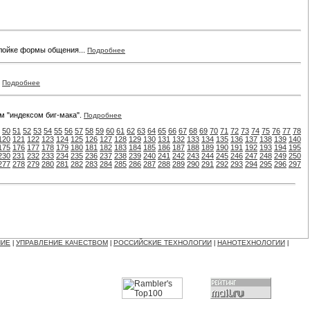
лойке формы общения...
Подробнее
.
Подробнее
м "индексом биг-мака".
Подробнее
50
51
52
53
54
55
56
57
58
59
60
61
62
63
64
65
66
67
68
69
70
71
72
73
74
75
76
77
78
120
121
122
123
124
125
126
127
128
129
130
131
132
133
134
135
136
137
138
139
140
175
176
177
178
179
180
181
182
183
184
185
186
187
188
189
190
191
192
193
194
195
230
231
232
233
234
235
236
237
238
239
240
241
242
243
244
245
246
247
248
249
250
277
278
279
280
281
282
283
284
285
286
287
288
289
290
291
292
293
294
295
296
297
НИЕ
УПРАВЛЕНИЕ КАЧЕСТВОМ
РОССИЙСКИЕ ТЕХНОЛОГИИ
НАНОТЕХНОЛОГИИ
|
|
|
|