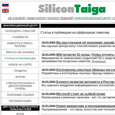
ОБ АЛЬЯНСЕ
НАШИ УСЛУГИ
КАТАЛОГ РЕШЕНИЙ
ИНФОРМАЦИОННЫЙ ЦЕНТР
С
|
|
|
|
ИНФОРМАЦИОННЫЙ ЦЕНТР
КАЛЕНДАРЬ СОБЫТИЙ
Статьи и публикации на оффшорную тематику
IT-НОВОСТИ
Мы рассуждаем об экономике знаний, 
19.03.2004
НОВОСТИ И ПРЕСС-
Как научные центры могут способствовать развитию 
РЕЛИЗЫ
ПРЕССА ОБ АЛЬЯНСЕ
IBM потратит $1 млрд. Чтобы отучить 
18.03.2004
Мероприятия по привлечению создателей ПО к средств
СТАТЬИ И ПУБЛИКАЦИИ
программистов на крупных клиентов.
Подробнее
НОВОЕ НА САЙТЕ
Изготовлены опытные образцы россий
18.03.2004
ТЕНДЕРЫ
Разработаны и изготовлены опытные образцы первого
ФОРУМ
Бурного развития интернета в Росси
16.03.2004
СПИСКИ РАССЫЛКИ И
Без широкого внедрения информационных технологий 
ДИСКУССИОННЫЕ
ГРУППЫ
Microsoft стоит на зыбкой почве
16.03.2004
ПОЛЕЗНЫЕ ССЫЛКИ
Реалии рынка и реальные заказчики - вот что заставля
ГОСТЕВАЯ КНИГА
Новая инициатива в программировани
15.03.2004
ДЛЯ ЗАРЕГИСТРИРОВАННЫХ
Программирование - это наука, искусство или техноло
ПОЛЬЗОВАТЕЛЕЙ
ВХОД