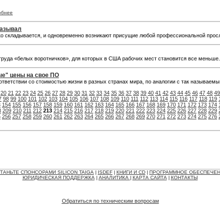
обнее
казывал
о складывается, и одновременно возникают присущие любой профессиональной прос
труда «белых воротничков», для которых в США рабочих мест становится все меньше
ые" цены на свое ПО
оответствии со стоимостью жизни в разных странах мира, по аналогии с так называемы
20
21
22
23
24
25
26
27
28
29
30
31
32
33
34
35
36
37
38
39
40
41
42
43
44
45
46
47
48
49
7
98
99
100
101
102
103
104
105
106
107
108
109
110
111
112
113
114
115
116
117
118
119
3
154
155
156
157
158
159
160
161
162
163
164
165
166
167
168
169
170
171
172
173
174
8
209
210
211
212
213
214
215
216
217
218
219
220
221
222
223
224
225
226
227
228
229
5
256
257
258
259
260
261
262
263
264
265
266
267
268
269
270
271
272
273
274
275
276
ТАНЬТЕ СПОНСОРАМИ SILICON TAIGA
ISDEF
КНИГИ И CD
ПРОГРАММНОЕ ОБЕСПЕЧЕ
|
|
|
ЮРИДИЧЕСКАЯ ПОДДЕРЖКА
АНАЛИТИКА
КАРТА САЙТА
КОНТАКТЫ
|
|
|
Обратиться по техническим вопросам