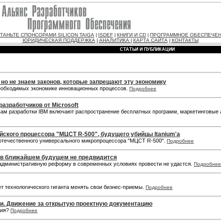
ТАНЬТЕ СПОНСОРАМИ SILICON TAIGA
ISDEF
КНИГИ И CD
ПРОГРАММНОЕ ОБЕСПЕЧЕ
|
|
|
ЮРИДИЧЕСКАЯ ПОДДЕРЖКА
АНАЛИТИКА
КАРТА САЙТА
КОНТАКТЫ
|
|
|
СТАТЬИ И ПУБЛИКАЦИИ
но не знаем законов, которые запрещают эту экономику
необходимых экономике инновационных процессов.
Подробнее
разработчиков от Microsoft
ам разработки IBM включают распространение бесплатных программ, маркетинговые а
ского процессора "МЦСТ R-500", будущего убийцы Itanium'а
 отечественного универсального микропроцессора "МЦСТ R-500".
Подробнее
и в ближайшем будущем не предвидится
административную реформу в современных условиях провести не удастся.
Подробнее
ет технологического гиганта менять свои бизнес-приемы.
Подробнее
и. Движение за открытую проектную документацию
гия?
Подробнее