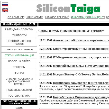
ОБ АЛЬЯНСЕ
НАШИ УСЛУГИ
КАТАЛОГ РЕШЕНИЙ
ИНФОРМАЦИОННЫЙ ЦЕНТР
С
|
|
|
|
ИНФОРМАЦИОННЫЙ ЦЕНТР
КАЛЕНДАРЬ СОБЫТИЙ
Статьи и публикации на оффшорную тематику
IT-НОВОСТИ
Альянс разработчиков программного об
17.11.2002
НОВОСТИ И ПРЕСС-
РЕЛИЗЫ
Сингапур штурмует рынок встроенног
17.11.2002
ПРЕССА ОБ АЛЬЯНСЕ
СТАТЬИ И ПУБЛИКАЦИИ
ИТ-бюджеты сокращаются, спрос на т
16.11.2002
НОВОЕ НА САЙТЕ
Мировой рынок СУБД ждут лучшие в
14.11.2002
ТЕНДЕРЫ
ФОРУМ
Morgan Stanley CIO Serveу Series:Rele
14.11.2002
СПИСКИ РАССЫЛКИ И
ДИСКУССИОННЫЕ
Центробанк забирается в Интернет, ч
14.11.2002
ГРУППЫ
Как стало известно "Ведомостям", Центробанк решил з
технологий, и даже подготовил им рекомендации по о
ПОЛЕЗНЫЕ ССЫЛКИ
ГОСТЕВАЯ КНИГА
Безработица в Силиконовой долине д
13.11.2002
Проблемы с поиском работы в Силиконовой долине не т
ДЛЯ ЗАРЕГИСТРИРОВАННЫХ
уровня и превысил показатели по всему штату Калифор
ПОЛЬЗОВАТЕЛЕЙ
ВХОД