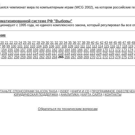
е
ился чемпионат мира по компьютерным играм (WCG 2002), на котором российские гей
томатизированной системе РФ "Выборы"
онирует с 1995 года, но единого комплексного закона, который регулировал бы все о
ние
20
21
22
23
24
25
26
27
28
29
30
31
32
33
34
35
36
37
38
39
40
41
42
43
44
45
46
47
48
49
7
98
99
100
101
102
103
104
105
106
107
108
109
110
111
112
113
114
115
116
117
118
119
3
154
155
156
157
158
159
160
161
162
163
164
165
166
167
168
169
170
171
172
173
174
8
209
210
211
212
213
214
215
216
217
218
219
220
221
222
223
224
225
226
227
228
229
5
256
257
258
259
260
261
262
263
264
265
266
267
268
269
270
271
272
273
274
275
276
ТАНЬТЕ СПОНСОРАМИ SILICON TAIGA
ISDEF
КНИГИ И CD
ПРОГРАММНОЕ ОБЕСПЕЧЕ
|
|
|
ЮРИДИЧЕСКАЯ ПОДДЕРЖКА
АНАЛИТИКА
КАРТА САЙТА
КОНТАКТЫ
|
|
|
Обратиться по техническим вопросам