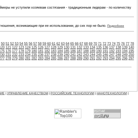
меры не уступили хозяевам состязания - традиционным лидерам - по количеству
тношения, возникающие при ее использовании, до сих пор не было.
Подробнее
50
51
52
53
54
55
56
57
58
59
60
61
62
63
64
65
66
67
68
69
70
71
72
73
74
75
76
77
78
120
121
122
123
124
125
126
127
128
129
130
131
132
133
134
135
136
137
138
139
140
175
176
177
178
179
180
181
182
183
184
185
186
187
188
189
190
191
192
193
194
195
230
231
232
233
234
235
236
237
238
239
240
241
242
243
244
245
246
247
248
249
250
277
278
279
280
281
282
283
284
285
286
287
288
289
290
291
292
293
294
295
296
297
НИЕ
УПРАВЛЕНИЕ КАЧЕСТВОМ
РОССИЙСКИЕ ТЕХНОЛОГИИ
НАНОТЕХНОЛОГИИ
|
|
|
|