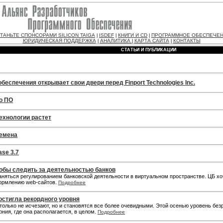
ТАНЬТЕ СПОНСОРАМИ SILICON TAIGA
ISDEF
КНИГИ И CD
ПРОГРАММНОЕ ОБЕСПЕЧЕ
|
|
|
ЮРИДИЧЕСКАЯ ПОДДЕРЖКА
АНАЛИТИКА
КАРТА САЙТА
КОНТАКТЫ
|
|
|
СТАТЬИ И ПУБЛИКАЦИИ
еспечения открывает свои двери перед Finport Technologies Inc.
о ПО
ехнологии растет
ремена
ase 3.7
тобы следить за деятельностью банков
аняться регулированием банковской деятельности в виртуальном пространстве. ЦБ хо
формлению web-сайтов.
Подробнее
остигла рекордного уровня
олько не исчезают, но и становятся все более очевидными. Этой осенью уровень безра
ния, где она располагается, в целом.
Подробнее