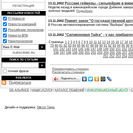
Русские геймеры - сильнейшие в мир
13.11.2002
РЕГИСТРАЦИЯ
Неделю назад в южнокорейском городе Дэйжоне заверш
золотых медалей.
Подробнее
РАССЫЛКИ НОВОСТЕЙ
IT-Новости
Принят закон "О государственной ав
13.11.2002
Новости компаний
В России автоматизированная система "Выборы" функци
Российские технологии
"Силиконовая Тайга" - у нас прибавле
13.11.2002
Новости ВПК
Нанотехнологии
Страница:
1
2
3
4
5
6
7
8
9
10
11
12
13
14
15
16
17
18
19
79
80
81
82
83
84
85
86
87
88
89
90
91
92
93
94
95
96
9
141
142
143
144
145
146
147
148
149
150
151
152
15
196
197
198
199
200
201
202
203
204
205
206
207
20
SUBSCRIBE.RU
251
252
253
254
25
ПОИСК ПО СТАТЬЯМ
Рекомендовать страницу
точная фраза
Распечатать страницу
RSS-ЛЕНТА
Поделиться…
Подписаться
ОБ АЛЬЯНСЕ
НАШИ УСЛУГИ
КАТАЛОГ РЕШЕНИЙ
ИНФОРМАЦИОННЫЙ ЦЕНТР
С
|
|
|
|
Дизайн и поддержка:
Silicon Taiga