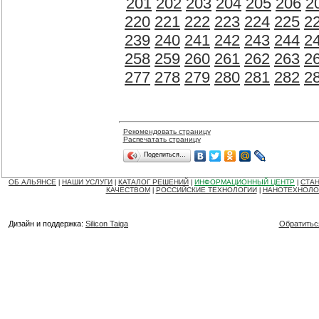
201
202
203
204
205
206
2
220
221
222
223
224
225
2
239
240
241
242
243
244
2
258
259
260
261
262
263
2
277
278
279
280
281
282
2
Рекомендовать страницу
Распечатать страницу
Поделиться…
ОБ АЛЬЯНСЕ
НАШИ УСЛУГИ
КАТАЛОГ РЕШЕНИЙ
ИНФОРМАЦИОННЫЙ ЦЕНТР
СТАН
|
|
|
|
КАЧЕСТВОМ
РОССИЙСКИЕ ТЕХНОЛОГИИ
НАНОТЕХНОЛО
|
|
Дизайн и поддержка:
Silicon Taiga
Обратитьс