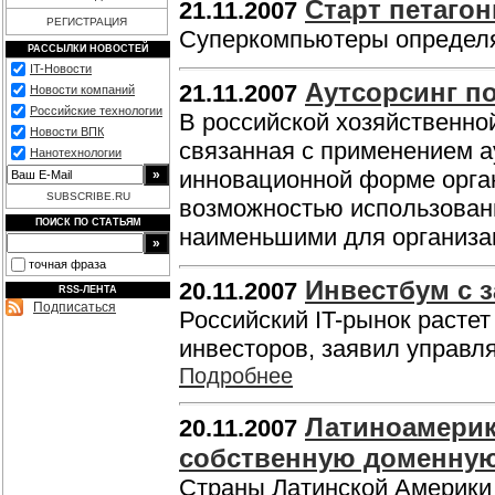
Старт петагон
21.11.2007
РЕГИСТРАЦИЯ
Суперкомпьютеры определя
РАССЫЛКИ НОВОСТЕЙ
IT-Новости
Аутсорсинг п
21.11.2007
Новости компаний
Российские технологии
В российской хозяйственно
Новости ВПК
связанная с применением а
Нанотехнологии
инновационной форме орга
SUBSCRIBE.RU
возможностью использовани
ПОИСК ПО СТАТЬЯМ
наименьшими для организа
точная фраза
Инвестбум с 
20.11.2007
RSS-ЛЕНТА
Подписаться
Российский IT-рынок растет
инвесторов, заявил управ
Подробнее
Латиноамерик
20.11.2007
собственную доменную 
Страны Латинской Америки 