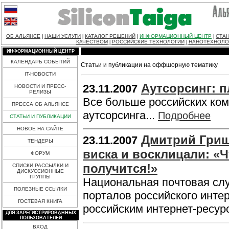
ОБ АЛЬЯНСЕ
НАШИ УСЛУГИ
КАТАЛОГ РЕШЕНИЙ
ИНФОРМАЦИОННЫЙ ЦЕНТР
СТАН
|
|
|
|
КАЧЕСТВОМ
РОССИЙСКИЕ ТЕХНОЛОГИИ
НАНОТЕХНОЛО
|
|
ИНФОРМАЦИОННЫЙ ЦЕНТР
КАЛЕНДАРЬ СОБЫТИЙ
Статьи и публикации на оффшорную тематику
IT-НОВОСТИ
Аутсорсинг: 
23.11.2007
НОВОСТИ И ПРЕСС-
РЕЛИЗЫ
Все больше российских ком
ПРЕССА ОБ АЛЬЯНСЕ
аутсорсинга...
Подробнее
СТАТЬИ И ПУБЛИКАЦИИ
НОВОЕ НА САЙТЕ
Дмитрий Гриш
23.11.2007
ТЕНДЕРЫ
виска и восклицали: «Ч
ФОРУМ
получится!»
СПИСКИ РАССЫЛКИ И
ДИСКУССИОННЫЕ
ГРУППЫ
Национальная почтовая слу
ПОЛЕЗНЫЕ ССЫЛКИ
порталов российского инт
ГОСТЕВАЯ КНИГА
российским интернет-ресур
ДЛЯ ЗАРЕГИСТРИРОВАННЫХ
ПОЛЬЗОВАТЕЛЕЙ
ВХОД