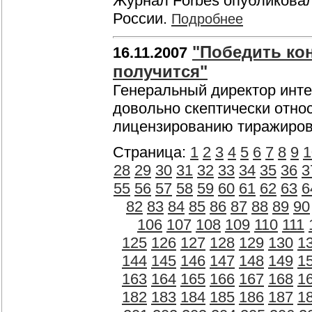
Журнал Forbes опубликовал
России.
Подробнее
"Победить ко
16.11.2007
получится"
Генеральный директор инте
довольно скептически отно
лицензированию тиражиров
Страница:
1
2
3
4
5
6
7
8
9
1
28
29
30
31
32
33
34
35
36
3
55
56
57
58
59
60
61
62
63
6
82
83
84
85
86
87
88
89
90
106
107
108
109
110
111
125
126
127
128
129
130
1
144
145
146
147
148
149
1
163
164
165
166
167
168
1
182
183
184
185
186
187
1