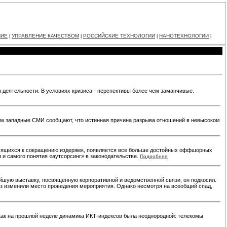
НИЕ
УПРАВЛЕНИЕ КАЧЕСТВОМ
РОССИЙСКИЕ ТЕХНОЛОГИИ
НАНОТЕХНОЛОГИИ
|
|
|
|
 деятельности. В условиях кризиса - перспективы более чем заманчивые.
тем западные СМИ сообщают, что истинная причина разрыва отношений в невысоком
тремящихся к сокращению издержек, появляется все больше достойных оффшорных
я и самого понятия «аутсорсинг» в законодательстве.
Подробнее
ейшую выставку, посвященную корпоративной и ведомственной связи, он подкосил.
аз изменили место проведения мероприятия. Однако несмотря на всеобщий спад,
 как на прошлой неделе динамика ИКТ-индексов была неоднородной: телекомы