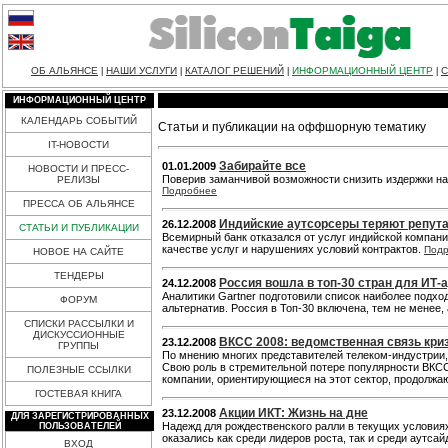
ОБ АЛЬЯНСЕ
НАШИ УСЛУГИ
КАТАЛОГ РЕШЕНИЙ
ИНФОРМАЦИОННЫЙ ЦЕНТР
С
|
|
|
|
ИНФОРМАЦИОННЫЙ ЦЕНТР
КАЛЕНДАРЬ СОБЫТИЙ
Статьи и публикации на оффшорную тематику
IT-НОВОСТИ
Забирайте все
01.01.2009
НОВОСТИ И ПРЕСС-
Поверив заманчивой возможности снизить издержки на
РЕЛИЗЫ
Подробнее
ПРЕССА ОБ АЛЬЯНСЕ
Индийские аутсорсеры теряют репут
26.12.2008
СТАТЬИ И ПУБЛИКАЦИИ
Всемирный банк отказался от услуг индийской компан
качестве услуг и нарушениях условий контрактов.
Под
НОВОЕ НА САЙТЕ
ТЕНДЕРЫ
Россия вошла в топ-30 стран для ИТ-
24.12.2008
Аналитики Gartner подготовили список наиболее подх
ФОРУМ
альтернатив. Россия в Топ-30 включена, тем не менее,
СПИСКИ РАССЫЛКИ И
ДИСКУССИОННЫЕ
ВКСС 2008: ведомственная связь кри
23.12.2008
ГРУППЫ
По мнению многих представителей телеком-индустрии,
Свою роль в стремительной потере популярности ВКСС-
ПОЛЕЗНЫЕ ССЫЛКИ
компании, ориентирующиеся на этот сектор, продолжа
ГОСТЕВАЯ КНИГА
Акции ИКТ: Жизнь на дне
23.12.2008
ДЛЯ ЗАРЕГИСТРИРОВАННЫХ
Надежд для рождественского ралли в текущих условия
ПОЛЬЗОВАТЕЛЕЙ
оказались как среди лидеров роста, так и среди аутса
ВХОД