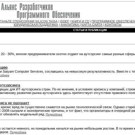
ТАНЬТЕ СПОНСОРАМИ SILICON TAIGA
ISDEF
КНИГИ И CD
ПРОГРАММНОЕ ОБЕСПЕЧЕ
|
|
|
ЮРИДИЧЕСКАЯ ПОДДЕРЖКА
АНАЛИТИКА
КАРТА САЙТА
КОНТАКТЫ
|
|
|
СТАТЬИ И ПУБЛИКАЦИИ
 20 - 30%, многие предприниматели охотно отдают на аутсорсинг самые разные сферы
ацию
ии Satyam Computer Services, сославшись на невысокую результативность. Вместе с 
робнее
аутсорсинга
одящих для ИТ-аутсорсинга стран. По их мнению, в условиях кризиса у компаний, с
 активному развитию рынка аутсорсинга здесь препятствует отсутствие правового пол
зиса не ощущает
 кризис вряд ли существенно скажется на рынке технологической связи. Однако стар
2008 сыграли и экономические причины, и тот факт, что организаторы в очередной р
ют обновлять модельный ряд.
Подробнее
х остается немного, но понедельник начался на рынке небольшим ростом. В то время
йдеров.
Подробнее