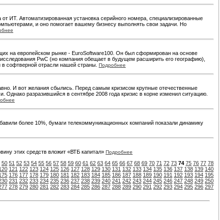
а от ИТ. Автоматизированная установка серийного номера, специализированные
омпьютерами, и оно помогает вашему бизнесу выполнять свои задачи. Но
обнее
щих на европейском рынке - EuroSoftware100. Он был сформирован на основе
го исследования PwC (но компания обещает в будущем расширить его географию),
и в софтверной отрасли нашей страны.
Подробнее
давно. И вот желания сбылись. Перед самым кризисом крупные отечественные
и. Однако разразившийся в сентябре 2008 года кризис в корне изменил ситуацию.
обнее
ибавили более 10%, бумаги телекоммуникационных компаний показали динамику
вину этих средств вложит «ВТБ капитал»
Подробнее
50
51
52
53
54
55
56
57
58
59
60
61
62
63
64
65
66
67
68
69
70
71
72
73
74
75
76
77
78
120
121
122
123
124
125
126
127
128
129
130
131
132
133
134
135
136
137
138
139
140
175
176
177
178
179
180
181
182
183
184
185
186
187
188
189
190
191
192
193
194
195
230
231
232
233
234
235
236
237
238
239
240
241
242
243
244
245
246
247
248
249
250
277
278
279
280
281
282
283
284
285
286
287
288
289
290
291
292
293
294
295
296
297