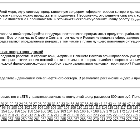
йней мере, одну систему, представленную вендором, сфера интересов которого далек
овке - список можно продолжать и продолжать. Несомненно, это решение связано с к
е, не является ИТ-специалистом, и это может несколько усложнить вашу работу.
Подр
ликовала свой первый рейтинг ведущих поставщиков программных продуктов, работаю
опы. Восточная часть Старого Света, в том числе и Россия не попали в сферу данно
представляют определенный интерес, в том числе в плане лучшего понимания ситуаци
йских операторов домой
холдингов работать в странах Азии, Африки и Ближнего Востока афишировалось уже 
которые с точки зрения сотовой связи считались в то время наиболее перспективным
сложной финансово-экономической ситуации закрепиться на новых территориях?
Подр
еделялась движением бумаг нефтяного сектора. В результате российские индексы пр
совместно с «ВТБ управление активами» венчурный фонд размером 800 млн руб. Поло
20
21
22
23
24
25
26
27
28
29
30
31
32
33
34
35
36
37
38
39
40
41
42
43
44
45
46
47
48
49
7
98
99
100
101
102
103
104
105
106
107
108
109
110
111
112
113
114
115
116
117
118
119
3
154
155
156
157
158
159
160
161
162
163
164
165
166
167
168
169
170
171
172
173
174
8
209
210
211
212
213
214
215
216
217
218
219
220
221
222
223
224
225
226
227
228
229
5
256
257
258
259
260
261
262
263
264
265
266
267
268
269
270
271
272
273
274
275
276