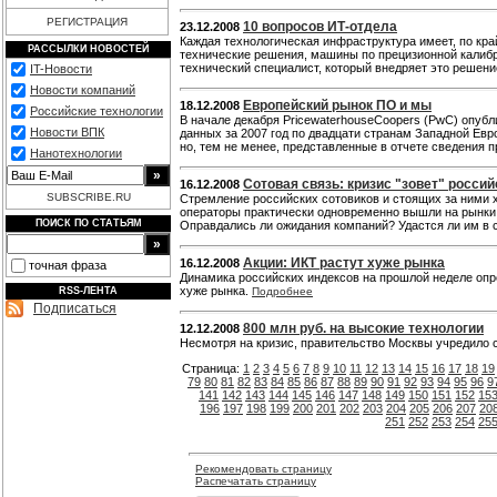
РЕГИСТРАЦИЯ
10 вопросов ИТ-отдела
23.12.2008
Каждая технологическая инфраструктура имеет, по кра
РАССЫЛКИ НОВОСТЕЙ
технические решения, машины по прецизионной калибр
технический специалист, который внедряет это решени
IT-Новости
Новости компаний
Европейский рынок ПО и мы
18.12.2008
Российские технологии
В начале декабря PricewaterhouseCoopers (PwC) опуб
Новости ВПК
данных за 2007 год по двадцати странам Западной Евр
но, тем не менее, представленные в отчете сведения 
Нанотехнологии
Сотовая связь: кризис "зовет" росси
16.12.2008
SUBSCRIBE.RU
Стремление российских сотовиков и стоящих за ними 
операторы практически одновременно вышли на рынки, 
ПОИСК ПО СТАТЬЯМ
Оправдались ли ожидания компаний? Удастся ли им в 
Акции: ИКТ растут хуже рынка
16.12.2008
точная фраза
Динамика российских индексов на прошлой неделе опр
хуже рынка.
RSS-ЛЕНТА
Подробнее
Подписаться
800 млн руб. на высокие технологии
12.12.2008
Несмотря на кризис, правительство Москвы учредило 
Страница:
1
2
3
4
5
6
7
8
9
10
11
12
13
14
15
16
17
18
19
79
80
81
82
83
84
85
86
87
88
89
90
91
92
93
94
95
96
9
141
142
143
144
145
146
147
148
149
150
151
152
15
196
197
198
199
200
201
202
203
204
205
206
207
20
251
252
253
254
25
Рекомендовать страницу
Распечатать страницу