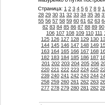
Страница:
1
2
3
4
5
6
7
8
9
1
28
29
30
31
32
33
34
35
36
3
55
56
57
58
59
60
61
62
63
6
82
83
84
85
86
87
88
89
90
106
107
108
109
110
111
125
126
127
128
129
130
1
144
145
146
147
148
149
1
163
164
165
166
167
168
1
182
183
184
185
186
187
1
201
202
203
204
205
206
2
220
221
222
223
224
225
2
239
240
241
242
243
244
2
258
259
260
261
262
263
2
277
278
279
280
281
282
2