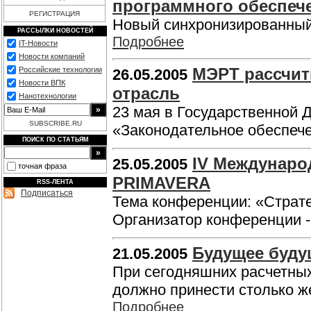
программного обеспеч
РЕГИСТРАЦИЯ
Новый синхронизированный
РАССЫЛКИ НОВОСТЕЙ
Подробнее
IT-Новости
Новости компаний
МЭРТ рассчит
Российские технологии
26.05.2005
Новости ВПК
отрасль
Нанотехнологии
23 мая в Государственной 
SUBSCRIBE.RU
«Законодательное обеспеч
ПОИСК ПО СТАТЬЯМ
IV Междунаро
25.05.2005
точная фраза
PRIMAVERA
RSS-ЛЕНТА
Подписаться
Тема конференции: «Страте
Организатор конференции 
Будущее буду
21.05.2005
При сегодняшних расчетных
должно принести столько же
Подробнее