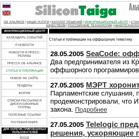
ОБ АЛЬЯНСЕ
НАШИ УСЛУГИ
КАТАЛОГ РЕШЕНИЙ
ИНФОРМАЦИОННЫЙ ЦЕНТР
СТАН
|
|
|
|
КАЧЕСТВОМ
РОССИЙСКИЕ ТЕХНОЛОГИИ
НАНОТЕХНОЛО
|
|
ИНФОРМАЦИОННЫЙ ЦЕНТР
КАЛЕНДАРЬ СОБЫТИЙ
Статьи и публикации на оффшорную тематику
IT-НОВОСТИ
SeaCode: офф
28.05.2005
НОВОСТИ И ПРЕСС-
РЕЛИЗЫ
Два предпринимателя из К
ПРЕССА ОБ АЛЬЯНСЕ
оффшорного программиров
СТАТЬИ И ПУБЛИКАЦИИ
НОВОЕ НА САЙТЕ
МЭРТ хоронит
27.05.2005
ТЕНДЕРЫ
Парламентские слушания, 
ФОРУМ
продемонстрировали, что ИТ
СПИСКИ РАССЫЛКИ И
ДИСКУССИОННЫЕ
ГРУППЫ
закона.
Подробнее
ПОЛЕЗНЫЕ ССЫЛКИ
Telelogic пр
ГОСТЕВАЯ КНИГА
27.05.2005
ДЛЯ ЗАРЕГИСТРИРОВАННЫХ
решения, ускоряющие п
ПОЛЬЗОВАТЕЛЕЙ
ВХОД