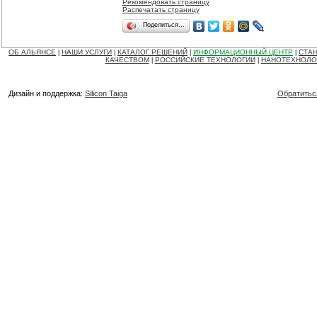
Рекомендовать страницу
Распечатать страницу
Поделиться…
ОБ АЛЬЯНСЕ
НАШИ УСЛУГИ
КАТАЛОГ РЕШЕНИЙ
ИНФОРМАЦИОННЫЙ ЦЕНТР
СТАН
|
|
|
|
КАЧЕСТВОМ
РОССИЙСКИЕ ТЕХНОЛОГИИ
НАНОТЕХНОЛО
|
|
Дизайн и поддержка:
Silicon Taiga
Обратитьс