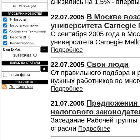
снизились на 1,5% - впервы
РЕГИСТРАЦИЯ
РАССЫЛКИ НОВОСТЕЙ
В Москве воз
22.07.2005
IT-Новости
университета Carnegie 
Новости компаний
Российские технологии
C сентября 2005 года в Мо
Новости ВПК
университета Carnegie Mell
Нанотехнологии
Подробнее
SUBSCRIBE.RU
Свои люди
22.07.2005
ПОИСК ПО СТАТЬЯМ
От правильного подбора и 
точная фраза
нужных работников во мно
RSS-ЛЕНТА
Подписаться
Подробнее
Предложения 
21.07.2005
налогового законодате
Заседание Рабочей группы 
отрасли
Подробнее