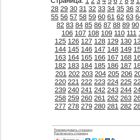
Страница:
1
2
3
4
5
6
7
8
9
1
28
29
30
31
32
33
34
35
36
3
55
56
57
58
59
60
61
62
63
6
82
83
84
85
86
87
88
89
90
106
107
108
109
110
111
125
126
127
128
129
130
1
144
145
146
147
148
149
1
163
164
165
166
167
168
1
182
183
184
185
186
187
1
201
202
203
204
205
206
2
220
221
222
223
224
225
2
239
240
241
242
243
244
2
258
259
260
261
262
263
2
277
278
279
280
281
282
2
Рекомендовать страницу
Распечатать страницу