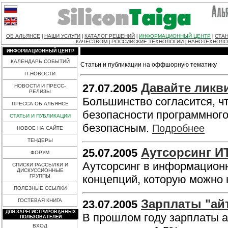
ОБ АЛЬЯНСЕ
НАШИ УСЛУГИ
КАТАЛОГ РЕШЕНИЙ
ИНФОРМАЦИОННЫЙ ЦЕНТР
СТАН
|
|
|
|
КАЧЕСТВОМ
РОССИЙСКИЕ ТЕХНОЛОГИИ
НАНОТЕХНОЛО
|
|
ИНФОРМАЦИОННЫЙ ЦЕНТР
КАЛЕНДАРЬ СОБЫТИЙ
Статьи и публикации на оффшорную тематику
IT-НОВОСТИ
Давайте ликв
27.07.2005
НОВОСТИ И ПРЕСС-
РЕЛИЗЫ
Большинство согласится, 
ПРЕССА ОБ АЛЬЯНСЕ
безопасности программного
СТАТЬИ И ПУБЛИКАЦИИ
безопасным.
Подробнее
НОВОЕ НА САЙТЕ
ТЕНДЕРЫ
Аутсорсинг И
25.07.2005
ФОРУМ
Аутсорсинг в информационн
СПИСКИ РАССЫЛКИ И
ДИСКУССИОННЫЕ
ГРУППЫ
концепций, которую можно 
ПОЛЕЗНЫЕ ССЫЛКИ
Зарплаты "ай
ГОСТЕВАЯ КНИГА
23.07.2005
ДЛЯ ЗАРЕГИСТРИРОВАННЫХ
В прошлом году зарплаты 
ПОЛЬЗОВАТЕЛЕЙ
ВХОД