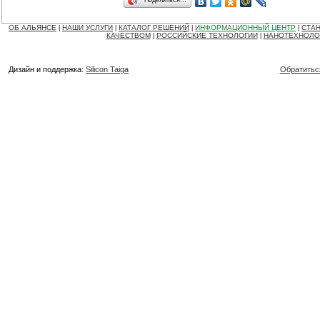
Поделиться…
ОБ АЛЬЯНСЕ
НАШИ УСЛУГИ
КАТАЛОГ РЕШЕНИЙ
ИНФОРМАЦИОННЫЙ ЦЕНТР
СТАН
|
|
|
|
КАЧЕСТВОМ
РОССИЙСКИЕ ТЕХНОЛОГИИ
НАНОТЕХНОЛО
|
|
Дизайн и поддержка:
Silicon Taiga
Обратитьс