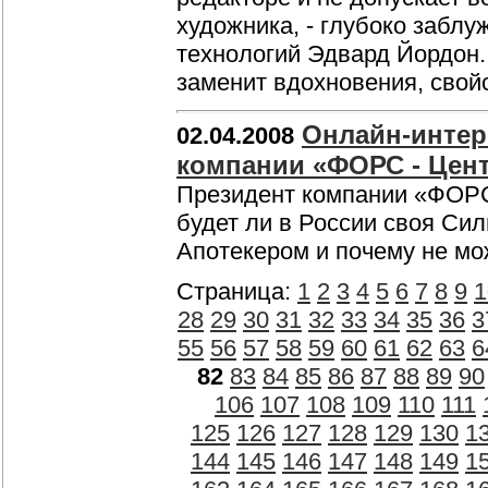
художника, - глубоко забл
технологий Эдвард Йордон.
заменит вдохновения, свой
Онлайн-интер
02.04.2008
компании «ФОРС - Цент
Президент компании «ФОРС 
будет ли в России своя Сил
Апотекером и почему не мо
Страница:
1
2
3
4
5
6
7
8
9
1
28
29
30
31
32
33
34
35
36
3
55
56
57
58
59
60
61
62
63
6
82
83
84
85
86
87
88
89
90
106
107
108
109
110
111
125
126
127
128
129
130
1
144
145
146
147
148
149
1