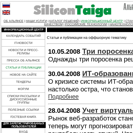
ОБ АЛЬЯНСЕ
НАШИ УСЛУГИ
КАТАЛОГ РЕШЕНИЙ
ИНФОРМАЦИОННЫЙ ЦЕНТР
СТАН
|
|
|
|
КАЧЕСТВОМ
РОССИЙСКИЕ ТЕХНОЛОГИИ
НАНОТЕХНОЛО
|
|
ИНФОРМАЦИОННЫЙ ЦЕНТР
КАЛЕНДАРЬ СОБЫТИЙ
Статьи и публикации на оффшорную тематику
IT-НОВОСТИ
Три поросенка
10.05.2008
НОВОСТИ И ПРЕСС-
РЕЛИЗЫ
Однажды три поросенка реш
ПРЕССА ОБ АЛЬЯНСЕ
СТАТЬИ И ПУБЛИКАЦИИ
ИТ-образован
30.04.2008
НОВОЕ НА САЙТЕ
О кризисе системы ИТ-обра
ТЕНДЕРЫ
настолько остра, что стано
ФОРУМ
Подробнее
СПИСКИ РАССЫЛКИ И
ДИСКУССИОННЫЕ
ГРУППЫ
Учет виртуал
28.04.2008
ПОЛЕЗНЫЕ ССЫЛКИ
Рынок веб-разработок стан
ГОСТЕВАЯ КНИГА
ДЛЯ ЗАРЕГИСТРИРОВАННЫХ
теперь могут прогнозироват
ПОЛЬЗОВАТЕЛЕЙ
ВХОД