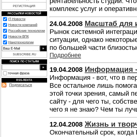
рентабельность студий. Чт
РЕГИСТРАЦИЯ
комплекс услуг и оператив
РАССЫЛКИ НОВОСТЕЙ
IT-Новости
Масштаб для 
24.04.2008
Новости компаний
Рынок системной интеграци
Российские технологии
Новости ВПК
ситуации, однако некоторы
Нанотехнологии
по большей части близость
Подробнее
SUBSCRIBE.RU
ПОИСК ПО СТАТЬЯМ
Информация - 
19.04.2008
точная фраза
Информация - вот, что в пе
RSS-ЛЕНТА
Все остальное лишь помогае
Подписаться
этой точки зрения, самый 
сайту - для чего ты, собст
чего я не знаю? Чем ты лу
Жизнь и творч
12.04.2008
Окончательный срок, когда