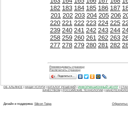
163
164
165
166
167
168
1
182
183
184
185
186
187
1
201
202
203
204
205
206
2
220
221
222
223
224
225
2
239
240
241
242
243
244
2
258
259
260
261
262
263
2
277
278
279
280
281
282
2
Рекомендовать страницу
Распечатать страницу
Поделиться…
ОБ АЛЬЯНСЕ
НАШИ УСЛУГИ
КАТАЛОГ РЕШЕНИЙ
ИНФОРМАЦИОННЫЙ ЦЕНТР
СТАН
|
|
|
|
КАЧЕСТВОМ
РОССИЙСКИЕ ТЕХНОЛОГИИ
НАНОТЕХНОЛО
|
|
Дизайн и поддержка:
Silicon Taiga
Обратитьс