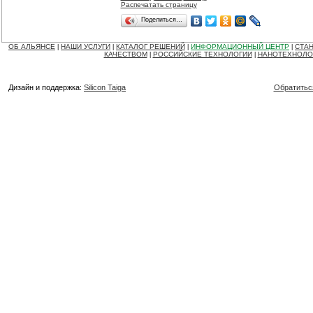
Распечатать страницу
Поделиться…
ОБ АЛЬЯНСЕ
НАШИ УСЛУГИ
КАТАЛОГ РЕШЕНИЙ
ИНФОРМАЦИОННЫЙ ЦЕНТР
СТАН
|
|
|
|
КАЧЕСТВОМ
РОССИЙСКИЕ ТЕХНОЛОГИИ
НАНОТЕХНОЛО
|
|
Дизайн и поддержка:
Silicon Taiga
Обратитьс