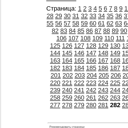
Страница:
1
2
3
4
5
6
7
8
9
1
28
29
30
31
32
33
34
35
36
3
55
56
57
58
59
60
61
62
63
6
82
83
84
85
86
87
88
89
90
106
107
108
109
110
111
125
126
127
128
129
130
1
144
145
146
147
148
149
1
163
164
165
166
167
168
1
182
183
184
185
186
187
1
201
202
203
204
205
206
2
220
221
222
223
224
225
2
239
240
241
242
243
244
2
258
259
260
261
262
263
2
277
278
279
280
281
282
2
Рекомендовать страницу