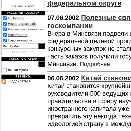
федеральном округе
РЕГИСТРАЦИЯ
РАССЫЛКИ НОВОСТЕЙ
Полезные свя
07.06.2002
IT-Новости
госкомпании
Новости компаний
Российские технологии
Вчера в Минсвязи подвели и
Новости ВПК
федеральной целевой прог
Нанотехнологии
конкурсных закупок не ста
SUBSCRIBE.RU
часть заказов получили го
ПОИСК ПО СТАТЬЯМ
Минсвязи.
Подробнее
точная фраза
Китай станов
06.06.2002
RSS-ЛЕНТА
Подписаться
Китай становится крупнейш
руководители 500 ведущих 
правительства в сферу нау
иностранного капитала уже
превратить эту некогда те
идеологией страну в между