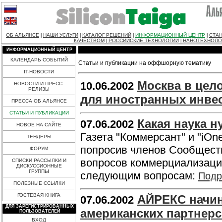
ОБ АЛЬЯНСЕ
НАШИ УСЛУГИ
КАТАЛОГ РЕШЕНИЙ
ИНФОРМАЦИОННЫЙ ЦЕНТР
СТАН
|
|
|
|
КАЧЕСТВОМ
РОССИЙСКИЕ ТЕХНОЛОГИИ
НАНОТЕХНОЛО
|
|
ИНФОРМАЦИОННЫЙ ЦЕНТР
КАЛЕНДАРЬ СОБЫТИЙ
Статьи и публикации на оффшорную тематику
IT-НОВОСТИ
Москва в цел
10.06.2002
НОВОСТИ И ПРЕСС-
РЕЛИЗЫ
для иностранных инве
ПРЕССА ОБ АЛЬЯНСЕ
СТАТЬИ И ПУБЛИКАЦИИ
Какая наука н
07.06.2002
НОВОЕ НА САЙТЕ
Газета "Коммерсант" и "iO
ТЕНДЕРЫ
попросив членов Сообществ
ФОРУМ
вопросов коммерциализации
СПИСКИ РАССЫЛКИ И
ДИСКУССИОННЫЕ
ГРУППЫ
следующим вопросам:
Подр
ПОЛЕЗНЫЕ ССЫЛКИ
ГОСТЕВАЯ КНИГА
АЙРЕКС начин
07.06.2002
ДЛЯ ЗАРЕГИСТРИРОВАННЫХ
американских партнерс
ПОЛЬЗОВАТЕЛЕЙ
ВХОД