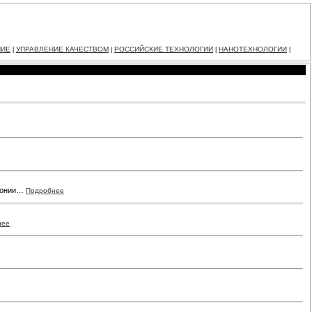
НИЕ
УПРАВЛЕНИЕ КАЧЕСТВОМ
РОССИЙСКИЕ ТЕХНОЛОГИИ
НАНОТЕХНОЛОГИИ
|
|
|
|
стонии…
Подробнее
нее