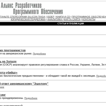
ТАНЬТЕ СПОНСОРАМИ SILICON TAIGA
ISDEF
КНИГИ И CD
ПРОГРАММНОЕ ОБЕСПЕЧЕ
|
|
|
ЮРИДИЧЕСКАЯ ПОДДЕРЖКА
АНАЛИТИКА
КАРТА САЙТА
КОНТАКТЫ
|
|
|
СТАТЬИ И ПУБЛИКАЦИИ
их программистов
ся на американском рынке.
Подробнее
ь на Западе
ия (ОЭСР) анализирует правовое регулирование спама в России, Украине, Латвии, Э
бота-убийцу»
их биологические предшественники - и обладают такой же жаждой к эволюции.
Подроб
й ответ американскому "Эшелону"
нее
синг
ько преждевременны.
Подробнее