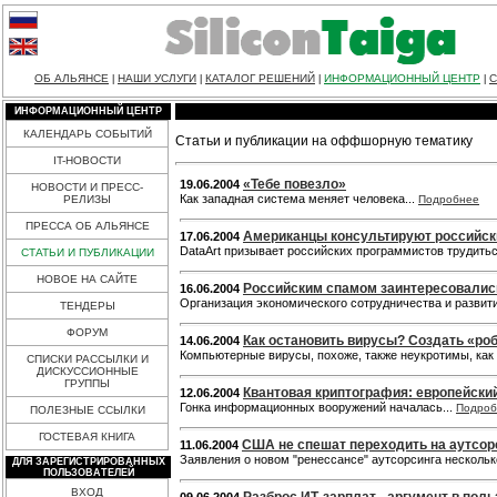
ОБ АЛЬЯНСЕ
НАШИ УСЛУГИ
КАТАЛОГ РЕШЕНИЙ
ИНФОРМАЦИОННЫЙ ЦЕНТР
С
|
|
|
|
ИНФОРМАЦИОННЫЙ ЦЕНТР
КАЛЕНДАРЬ СОБЫТИЙ
Статьи и публикации на оффшорную тематику
IT-НОВОСТИ
«Тебе повезло»
19.06.2004
НОВОСТИ И ПРЕСС-
Как западная система меняет человека...
РЕЛИЗЫ
Подробнее
ПРЕССА ОБ АЛЬЯНСЕ
Американцы консультируют российск
17.06.2004
DataArt призывает российских программистов трудить
СТАТЬИ И ПУБЛИКАЦИИ
НОВОЕ НА САЙТЕ
Российским спамом заинтересовалис
16.06.2004
Организация экономического сотрудничества и развит
ТЕНДЕРЫ
ФОРУМ
Как остановить вирусы? Создать «ро
14.06.2004
Компьютерные вирусы, похоже, также неукротимы, как 
СПИСКИ РАССЫЛКИ И
ДИСКУССИОННЫЕ
ГРУППЫ
Квантовая криптография: европейски
12.06.2004
Гонка информационных вооружений началась...
Подроб
ПОЛЕЗНЫЕ ССЫЛКИ
ГОСТЕВАЯ КНИГА
США не спешат переходить на аутсор
11.06.2004
Заявления о новом "ренессансе" аутсорсинга нескол
ДЛЯ ЗАРЕГИСТРИРОВАННЫХ
ПОЛЬЗОВАТЕЛЕЙ
ВХОД