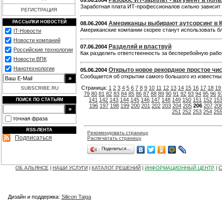
Разброс ИТ-зарплат - аргумент в поль
09.06.2004
Заработная плата ИТ-профессионалов сильно зависит о
РЕГИСТРАЦИЯ
РАССЫЛКИ НОВОСТЕЙ
Американцы выбирают аутсорсинг в 
08.06.2004
Американские компании скорее станут использовать бл
IT-Новости
Новости компаний
Разделяй и властвуй
07.06.2004
Российские технологии
Как разделить ответственность за бесперебойную ра
Новости ВПК
Нанотехнологии
Открыто новое рекордное простое чи
05.06.2004
Cообщается об открытии самого большого из известны
Страница:
1
2
3
4
5
6
7
8
9
10
11
12
13
14
15
16
17
18
19
SUBSCRIBE.RU
79
80
81
82
83
84
85
86
87
88
89
90
91
92
93
94
95
96
9
141
142
143
144
145
146
147
148
149
150
151
152
15
ПОИСК ПО СТАТЬЯМ
196
197
198
199
200
201
202
203
204
205
206
207
20
251
252
253
254
25
точная фраза
RSS-ЛЕНТА
Рекомендовать страницу
Подписаться
Распечатать страницу
Поделиться…
ОБ АЛЬЯНСЕ
НАШИ УСЛУГИ
КАТАЛОГ РЕШЕНИЙ
ИНФОРМАЦИОННЫЙ ЦЕНТР
С
|
|
|
|
Дизайн и поддержка:
Silicon Taiga