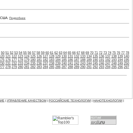
в США.
Подробнее
50
51
52
53
54
55
56
57
58
59
60
61
62
63
64
65
66
67
68
69
70
71
72
73
74
75
76
77
78
120
121
122
123
124
125
126
127
128
129
130
131
132
133
134
135
136
137
138
139
140
175
176
177
178
179
180
181
182
183
184
185
186
187
188
189
190
191
192
193
194
195
230
231
232
233
234
235
236
237
238
239
240
241
242
243
244
245
246
247
248
249
250
277
278
279
280
281
282
283
284
285
286
287
288
289
290
291
292
293
294
295
296
297
НИЕ
УПРАВЛЕНИЕ КАЧЕСТВОМ
РОССИЙСКИЕ ТЕХНОЛОГИИ
НАНОТЕХНОЛОГИИ
|
|
|
|