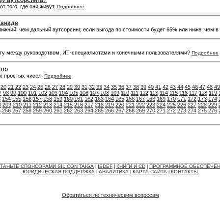
зу аутсорсинга?
т того, где они живут.
Подробнее
Канаде
ижний, чем дальний аутсорсинг, если выгода по стоимости будет 65% или ниже, чем 
боту между руководством, ИТ-специалистами и конечными пользователями?
Подробнее
сло
х простых чисел.
Подробнее
20
21
22
23
24
25
26
27
28
29
30
31
32
33
34
35
36
37
38
39
40
41
42
43
44
45
46
47
48
49
7
98
99
100
101
102
103
104
105
106
107
108
109
110
111
112
113
114
115
116
117
118
119
3
154
155
156
157
158
159
160
161
162
163
164
165
166
167
168
169
170
171
172
173
174
8
209
210
211
212
213
214
215
216
217
218
219
220
221
222
223
224
225
226
227
228
229
5
256
257
258
259
260
261
262
263
264
265
266
267
268
269
270
271
272
273
274
275
276
ТАНЬТЕ СПОНСОРАМИ SILICON TAIGA
ISDEF
КНИГИ И CD
ПРОГРАММНОЕ ОБЕСПЕЧЕ
|
|
|
ЮРИДИЧЕСКАЯ ПОДДЕРЖКА
АНАЛИТИКА
КАРТА САЙТА
КОНТАКТЫ
|
|
|
Обратиться по техническим вопросам