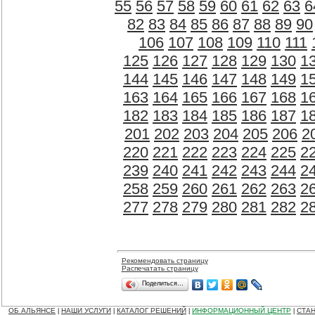
55
56
57
58
59
60
61
62
63
6
82
83
84
85
86
87
88
89
90
106
107
108
109
110
111
125
126
127
128
129
130
1
144
145
146
147
148
149
1
163
164
165
166
167
168
1
182
183
184
185
186
187
1
201
202
203
204
205
206
2
220
221
222
223
224
225
2
239
240
241
242
243
244
2
258
259
260
261
262
263
2
277
278
279
280
281
282
2
Рекомендовать страницу
Распечатать страницу
Поделиться…
ОБ АЛЬЯНСЕ
НАШИ УСЛУГИ
КАТАЛОГ РЕШЕНИЙ
ИНФОРМАЦИОННЫЙ ЦЕНТР
СТАН
|
|
|
|