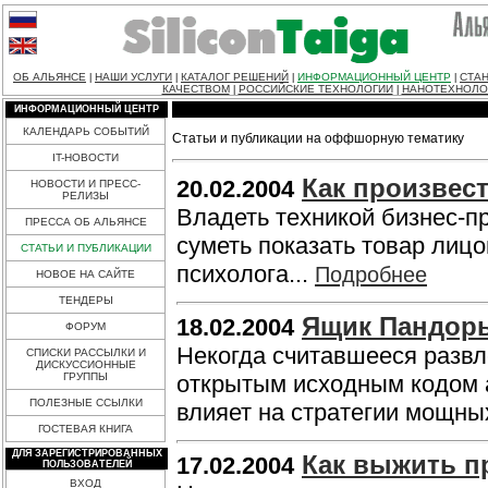
ОБ АЛЬЯНСЕ
НАШИ УСЛУГИ
КАТАЛОГ РЕШЕНИЙ
ИНФОРМАЦИОННЫЙ ЦЕНТР
СТАН
|
|
|
|
КАЧЕСТВОМ
РОССИЙСКИЕ ТЕХНОЛОГИИ
НАНОТЕХНОЛО
|
|
ИНФОРМАЦИОННЫЙ ЦЕНТР
КАЛЕНДАРЬ СОБЫТИЙ
Статьи и публикации на оффшорную тематику
IT-НОВОСТИ
Как произвес
20.02.2004
НОВОСТИ И ПРЕСС-
РЕЛИЗЫ
Владеть техникой бизнес-п
ПРЕССА ОБ АЛЬЯНСЕ
суметь показать товар лицо
СТАТЬИ И ПУБЛИКАЦИИ
психолога...
Подробнее
НОВОЕ НА САЙТЕ
ТЕНДЕРЫ
Ящик Пандоры
18.02.2004
ФОРУМ
Некогда считавшееся разв
СПИСКИ РАССЫЛКИ И
ДИСКУССИОННЫЕ
ГРУППЫ
открытым исходным кодом а
ПОЛЕЗНЫЕ ССЫЛКИ
влияет на стратегии мощн
ГОСТЕВАЯ КНИГА
ДЛЯ ЗАРЕГИСТРИРОВАННЫХ
Как выжить п
17.02.2004
ПОЛЬЗОВАТЕЛЕЙ
ВХОД