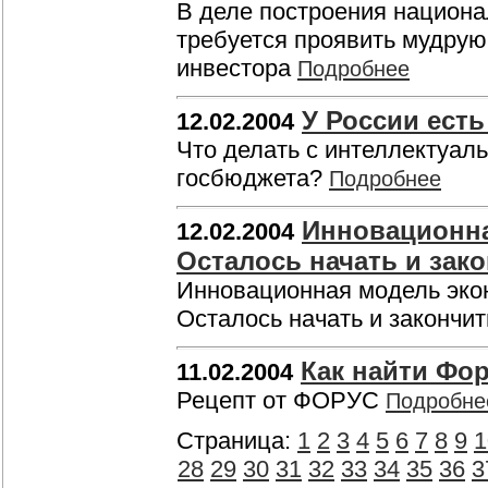
В деле построения национа
требуется проявить мудрую
инвестора
Подробнее
У России есть
12.02.2004
Что делать с интеллектуаль
госбюджета?
Подробнее
Инновационна
12.02.2004
Осталось начать и зак
Инновационная модель эко
Осталось начать и закончи
Как найти Фо
11.02.2004
Рецепт от ФОРУС
Подробне
Страница:
1
2
3
4
5
6
7
8
9
1
28
29
30
31
32
33
34
35
36
3