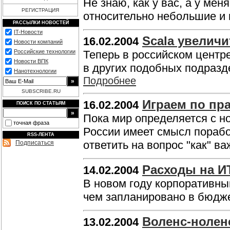
Не знаю, как у вас, а у мен
РЕГИСТРАЦИЯ
относительно небольшие и
РАССЫЛКИ НОВОСТЕЙ
IT-Новости
Scala увелич
16.02.2004
Новости компаний
Российские технологии
Теперь в российском центре
Новости ВПК
в других подобных подразд
Нанотехнологии
Подробнее
SUBSCRIBE.RU
Играем по пр
16.02.2004
ПОИСК ПО СТАТЬЯМ
Пока мир определяется с н
точная фраза
России имеет смысл порабо
RSS-ЛЕНТА
ответить на вопрос "как" ва
Подписаться
Расходы на И
14.02.2004
В новом году корпоративны
чем запланировано в бюдж
Воленс-нолен
13.02.2004