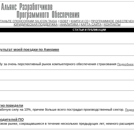
ТАНЬТЕ СПОНСОРАМИ SILICON TAIGA
ISDEF
КНИГИ И CD
ПРОГРАММНОЕ ОБЕСПЕЧЕ
|
|
|
ЮРИДИЧЕСКАЯ ПОДДЕРЖКА
АНАЛИТИКА
КАРТА САЙТА
КОНТАКТЫ
|
|
|
СТАТЬИ И ПУБЛИКАЦИИ
зультат моей поездки по Америке
у за очень перспективный рынок компьютерного обеспечения страхования
Подробнее
тно поредели
рабочую силу на 10%, причем больше всего пострадал производственный сектор.
Подр
водителей ПО
ровом рынке, сокращавшиеся в течение нескольких предыдущих лет, немного расширят