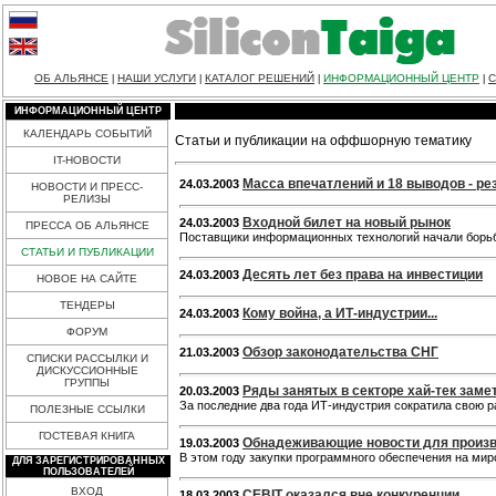
ОБ АЛЬЯНСЕ
НАШИ УСЛУГИ
КАТАЛОГ РЕШЕНИЙ
ИНФОРМАЦИОННЫЙ ЦЕНТР
С
|
|
|
|
ИНФОРМАЦИОННЫЙ ЦЕНТР
КАЛЕНДАРЬ СОБЫТИЙ
Статьи и публикации на оффшорную тематику
IT-НОВОСТИ
Масса впечатлений и 18 выводов - ре
24.03.2003
НОВОСТИ И ПРЕСС-
РЕЛИЗЫ
Входной билет на новый рынок
24.03.2003
ПРЕССА ОБ АЛЬЯНСЕ
Поставщики информационных технологий начали борьб
СТАТЬИ И ПУБЛИКАЦИИ
Десять лет без права на инвестиции
24.03.2003
НОВОЕ НА САЙТЕ
ТЕНДЕРЫ
Кому война, а ИТ-индустрии...
24.03.2003
ФОРУМ
Обзор законодательства СНГ
21.03.2003
СПИСКИ РАССЫЛКИ И
ДИСКУССИОННЫЕ
ГРУППЫ
Ряды занятых в секторе хай-тек заме
20.03.2003
За последние два года ИТ-индустрия сократила свою 
ПОЛЕЗНЫЕ ССЫЛКИ
ГОСТЕВАЯ КНИГА
Обнадеживающие новости для произ
19.03.2003
В этом году закупки программного обеспечения на ми
ДЛЯ ЗАРЕГИСТРИРОВАННЫХ
ПОЛЬЗОВАТЕЛЕЙ
ВХОД
CEBIT оказался вне конкуренции
18.03.2003