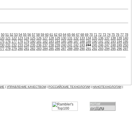
50
51
52
53
54
55
56
57
58
59
60
61
62
63
64
65
66
67
68
69
70
71
72
73
74
75
76
77
78
120
121
122
123
124
125
126
127
128
129
130
131
132
133
134
135
136
137
138
139
140
175
176
177
178
179
180
181
182
183
184
185
186
187
188
189
190
191
192
193
194
195
230
231
232
233
234
235
236
237
238
239
240
241
242
243
244
245
246
247
248
249
250
277
278
279
280
281
282
283
284
285
286
287
288
289
290
291
292
293
294
295
296
297
НИЕ
УПРАВЛЕНИЕ КАЧЕСТВОМ
РОССИЙСКИЕ ТЕХНОЛОГИИ
НАНОТЕХНОЛОГИИ
|
|
|
|