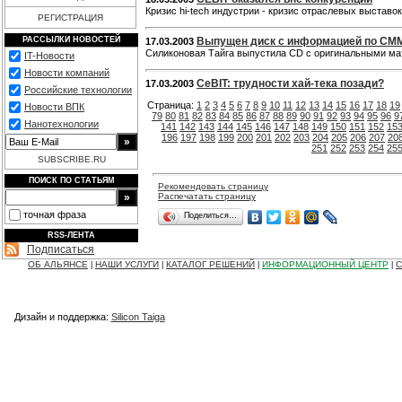
Кризис hi-tech индустрии - кризис отраслевых выставо
РЕГИСТРАЦИЯ
РАССЫЛКИ НОВОСТЕЙ
Выпущен диск с информацией по CMM
17.03.2003
Силиконовая Тайга выпустила CD с оригинальными м
IT-Новости
Новости компаний
CeBIT: трудности хай-тека позади?
17.03.2003
Российские технологии
Страница:
1
2
3
4
5
6
7
8
9
10
11
12
13
14
15
16
17
18
19
Новости ВПК
79
80
81
82
83
84
85
86
87
88
89
90
91
92
93
94
95
96
9
Нанотехнологии
141
142
143
144
145
146
147
148
149
150
151
152
15
196
197
198
199
200
201
202
203
204
205
206
207
20
251
252
253
254
25
SUBSCRIBE.RU
ПОИСК ПО СТАТЬЯМ
Рекомендовать страницу
Распечатать страницу
точная фраза
Поделиться…
RSS-ЛЕНТА
Подписаться
ОБ АЛЬЯНСЕ
НАШИ УСЛУГИ
КАТАЛОГ РЕШЕНИЙ
ИНФОРМАЦИОННЫЙ ЦЕНТР
С
|
|
|
|
Дизайн и поддержка:
Silicon Taiga