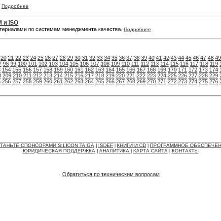
к
Подробнее
 и ISO
атериалами по системам менеджмента качества.
Подробнее
20
21
22
23
24
25
26
27
28
29
30
31
32
33
34
35
36
37
38
39
40
41
42
43
44
45
46
47
48
49
7
98
99
100
101
102
103
104
105
106
107
108
109
110
111
112
113
114
115
116
117
118
119
3
154
155
156
157
158
159
160
161
162
163
164
165
166
167
168
169
170
171
172
173
174
8
209
210
211
212
213
214
215
216
217
218
219
220
221
222
223
224
225
226
227
228
229
5
256
257
258
259
260
261
262
263
264
265
266
267
268
269
270
271
272
273
274
275
276
ТАНЬТЕ СПОНСОРАМИ SILICON TAIGA
ISDEF
КНИГИ И CD
ПРОГРАММНОЕ ОБЕСПЕЧЕ
|
|
|
ЮРИДИЧЕСКАЯ ПОДДЕРЖКА
АНАЛИТИКА
КАРТА САЙТА
КОНТАКТЫ
|
|
|
Обратиться по техническим вопросам