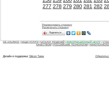
277
278
279
280
281
282
2
Рекомендовать страницу
Распечатать страницу
Поделиться…
ОБ АЛЬЯНСЕ
НАШИ УСЛУГИ
КАТАЛОГ РЕШЕНИЙ
ИНФОРМАЦИОННЫЙ ЦЕНТР
СТАН
|
|
|
|
КАЧЕСТВОМ
РОССИЙСКИЕ ТЕХНОЛОГИИ
НАНОТЕХНОЛО
|
|
Дизайн и поддержка:
Silicon Taiga
Обратитьс