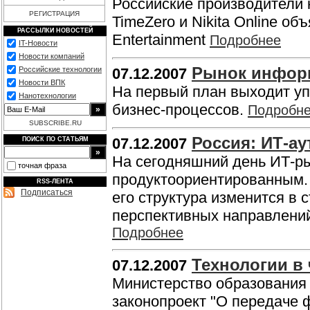
Российские производители ко
РЕГИСТРАЦИЯ
TimeZero и Nikita Online о
РАССЫЛКИ НОВОСТЕЙ
Entertainment
Подробнее
IT-Новости
Новости компаний
Рынок инфор
Российские технологии
07.12.2007
Новости ВПК
На первый план выходит уп
Нанотехнологии
бизнес-процессов.
Подробн
SUBSCRIBE.RU
Россия: ИТ-ау
07.12.2007
ПОИСК ПО СТАТЬЯМ
На сегодняшний день ИТ-ры
точная фраза
продуктоориентированным.
RSS-ЛЕНТА
Подписаться
его структура изменится в 
перспективных направлений
Подробнее
Технологии в
07.12.2007
Министерство образования 
законопроект "О передаче 