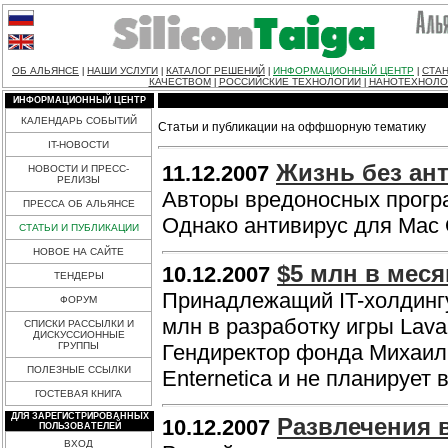
ОБ АЛЬЯНСЕ
НАШИ УСЛУГИ
КАТАЛОГ РЕШЕНИЙ
ИНФОРМАЦИОННЫЙ ЦЕНТР
СТАН
|
|
|
|
КАЧЕСТВОМ
РОССИЙСКИЕ ТЕХНОЛОГИИ
НАНОТЕХНОЛО
|
|
ИНФОРМАЦИОННЫЙ ЦЕНТР
КАЛЕНДАРЬ СОБЫТИЙ
Статьи и публикации на оффшорную тематику
IT-НОВОСТИ
Жизнь без ан
11.12.2007
НОВОСТИ И ПРЕСС-
РЕЛИЗЫ
Авторы вредоносных програ
ПРЕССА ОБ АЛЬЯНСЕ
Однако антивирус для Mac 
СТАТЬИ И ПУБЛИКАЦИИ
НОВОЕ НА САЙТЕ
$5 млн в меся
10.12.2007
ТЕНДЕРЫ
Принадлежащий IT-холдингу
ФОРУМ
млн в разработку игры Lava-
СПИСКИ РАССЫЛКИ И
ДИСКУССИОННЫЕ
ГРУППЫ
Гендиректор фонда Михаил 
ПОЛЕЗНЫЕ ССЫЛКИ
Enternetica и не планирует 
ГОСТЕВАЯ КНИГА
ДЛЯ ЗАРЕГИСТРИРОВАННЫХ
Развлечения 
10.12.2007
ПОЛЬЗОВАТЕЛЕЙ
ВХОД