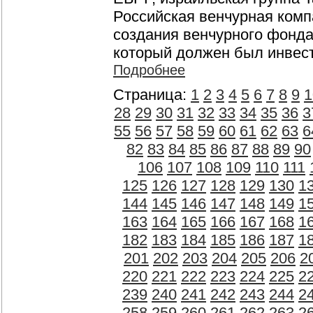
Российская венчурная компа
создания венчурного фонда 
который должен был инвест
Подробнее
Страница:
1
2
3
4
5
6
7
8
9
1
28
29
30
31
32
33
34
35
36
3
55
56
57
58
59
60
61
62
63
6
82
83
84
85
86
87
88
89
90
106
107
108
109
110
111
125
126
127
128
129
130
1
144
145
146
147
148
149
1
163
164
165
166
167
168
1
182
183
184
185
186
187
1
201
202
203
204
205
206
2
220
221
222
223
224
225
2
239
240
241
242
243
244
2
258
259
260
261
262
263
2