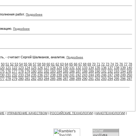
ыполнения работ.
Подробнее
ормацию.
Подробнее
ть, - считает Сергей Шалманов, аналитик.
Подробнее
50
51
52
53
54
55
56
57
58
59
60
61
62
63
64
65
66
67
68
69
70
71
72
73
74
75
76
77
78
120
121
122
123
124
125
126
127
128
129
130
131
132
133
134
135
136
137
138
139
140
175
176
177
178
179
180
181
182
183
184
185
186
187
188
189
190
191
192
193
194
195
230
231
232
233
234
235
236
237
238
239
240
241
242
243
244
245
246
247
248
249
250
277
278
279
280
281
282
283
284
285
286
287
288
289
290
291
292
293
294
295
296
297
НИЕ
УПРАВЛЕНИЕ КАЧЕСТВОМ
РОССИЙСКИЕ ТЕХНОЛОГИИ
НАНОТЕХНОЛОГИИ
|
|
|
|