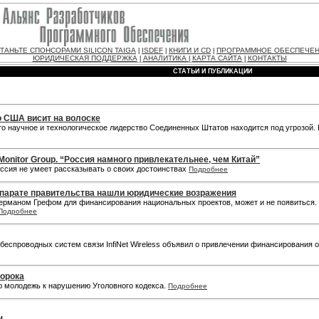
ТАНЬТЕ СПОНСОРАМИ SILICON TAIGA
ISDEF
КНИГИ И CD
ПРОГРАММНОЕ ОБЕСПЕЧЕ
|
|
|
ЮРИДИЧЕСКАЯ ПОДДЕРЖКА
АНАЛИТИКА
КАРТА САЙТА
КОНТАКТЫ
|
|
|
СТАТЬИ И ПУБЛИКАЦИИ
о США висит на волоске
о научное и технологическое лидерство Соединенных Штатов находится под угрозой.
onitor Group. “Россия намного привлекательнее, чем Китай”
оссия не умеет рассказывать о своих достоинствах
Подробнее
ппарате правительства нашли юридические возражения
рманом Грефом для финансирования национальных проектов, может и не появиться. А
Подробнее
спроводных систем связи InfiNet Wireless объявил о привлечении финансирования от ин
порока
ю молодежь к нарушению Уголовного кодекса.
Подробнее