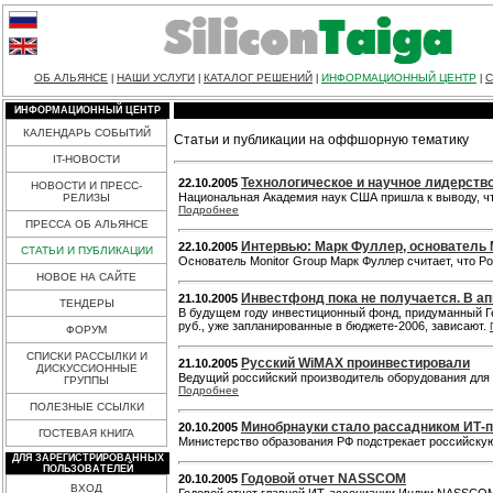
ОБ АЛЬЯНСЕ
НАШИ УСЛУГИ
КАТАЛОГ РЕШЕНИЙ
ИНФОРМАЦИОННЫЙ ЦЕНТР
С
|
|
|
|
ИНФОРМАЦИОННЫЙ ЦЕНТР
КАЛЕНДАРЬ СОБЫТИЙ
Статьи и публикации на оффшорную тематику
IT-НОВОСТИ
Технологическое и научное лидерств
22.10.2005
НОВОСТИ И ПРЕСС-
Национальная Академия наук США пришла к выводу, чт
РЕЛИЗЫ
Подробнее
ПРЕССА ОБ АЛЬЯНСЕ
Интервью: Марк Фуллер, основатель M
22.10.2005
СТАТЬИ И ПУБЛИКАЦИИ
Основатель Monitor Group Марк Фуллер считает, что Р
НОВОЕ НА САЙТЕ
Инвестфонд пока не получается. В а
21.10.2005
ТЕНДЕРЫ
В будущем году инвестиционный фонд, придуманный Ге
руб., уже запланированные в бюджете-2006, зависают.
ФОРУМ
СПИСКИ РАССЫЛКИ И
Русский WiMAX проинвестировали
21.10.2005
ДИСКУССИОННЫЕ
Ведущий российский производитель оборудования для бе
ГРУППЫ
Подробнее
ПОЛЕЗНЫЕ ССЫЛКИ
Минобрнауки стало рассадником ИТ-
20.10.2005
ГОСТЕВАЯ КНИГА
Министерство образования РФ подстрекает российску
ДЛЯ ЗАРЕГИСТРИРОВАННЫХ
ПОЛЬЗОВАТЕЛЕЙ
Годовой отчет NASSCOM
20.10.2005
ВХОД