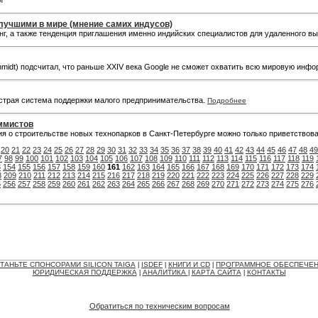
M
лучшими в мире (мнение самих индусов)
нг, а также тенденция приглашения именно индийских специалистов для удаленного в
hmidt) подсчитал, что раньше XXIV века Google не сможет охватить всю мировую инф
ыстрая система поддержки малого предпринимательства.
Подробнее
аммистов
 о строительстве новых технопарков в Санкт-Петербурге можно только приветствова
20
21
22
23
24
25
26
27
28
29
30
31
32
33
34
35
36
37
38
39
40
41
42
43
44
45
46
47
48
49
7
98
99
100
101
102
103
104
105
106
107
108
109
110
111
112
113
114
115
116
117
118
119
3
154
155
156
157
158
159
160
161
162
163
164
165
166
167
168
169
170
171
172
173
174
8
209
210
211
212
213
214
215
216
217
218
219
220
221
222
223
224
225
226
227
228
229
5
256
257
258
259
260
261
262
263
264
265
266
267
268
269
270
271
272
273
274
275
276
ТАНЬТЕ СПОНСОРАМИ SILICON TAIGA
ISDEF
КНИГИ И CD
ПРОГРАММНОЕ ОБЕСПЕЧЕ
|
|
|
ЮРИДИЧЕСКАЯ ПОДДЕРЖКА
АНАЛИТИКА
КАРТА САЙТА
КОНТАКТЫ
|
|
|
Обратиться по техническим вопросам