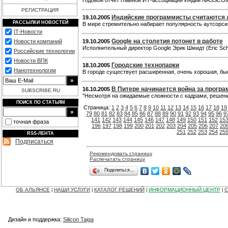
Годовой отчет главной ИТ-ассоциации Индии NASSCO
РЕГИСТРАЦИЯ
Индийские программисты считаются 
19.10.2005
РАССЫЛКИ НОВОСТЕЙ
В мире стремительно набирает популярность аутсорси
IT-Новости
Google на столетия потонет в работе
Новости компаний
19.10.2005
Исполнительный директор Google Эрик Шмидт (Eric Sc
Российские технологии
Новости ВПК
Городские технопарки
18.10.2005
Нанотехнологии
В городе существует расширенная, очень хорошая, б
В Питере начинается война за прогр
16.10.2005
SUBSCRIBE.RU
"Несмотря на ожидаемые сложности с кадрами, решения
ПОИСК ПО СТАТЬЯМ
Страница:
1
2
3
4
5
6
7
8
9
10
11
12
13
14
15
16
17
18
19
79
80
81
82
83
84
85
86
87
88
89
90
91
92
93
94
95
96
9
141
142
143
144
145
146
147
148
149
150
151
152
15
точная фраза
196
197
198
199
200
201
202
203
204
205
206
207
20
251
252
253
254
25
RSS-ЛЕНТА
Подписаться
Рекомендовать страницу
Распечатать страницу
Поделиться…
ОБ АЛЬЯНСЕ
НАШИ УСЛУГИ
КАТАЛОГ РЕШЕНИЙ
ИНФОРМАЦИОННЫЙ ЦЕНТР
С
|
|
|
|
Дизайн и поддержка:
Silicon Taiga