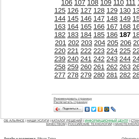
106
107
108
109
110
111
125
126
127
128
129
130
1
144
145
146
147
148
149
1
163
164
165
166
167
168
1
182
183
184
185
186
187
1
201
202
203
204
205
206
2
220
221
222
223
224
225
2
239
240
241
242
243
244
2
258
259
260
261
262
263
2
277
278
279
280
281
282
2
Рекомендовать страницу
Распечатать страницу
Поделиться…
ОБ АЛЬЯНСЕ
НАШИ УСЛУГИ
КАТАЛОГ РЕШЕНИЙ
ИНФОРМАЦИОННЫЙ ЦЕНТР
СТАН
|
|
|
|
КАЧЕСТВОМ
РОССИЙСКИЕ ТЕХНОЛОГИИ
НАНОТЕХНОЛО
|
|
Дизайн и поддержка:
Silicon Taiga
Обратитьс