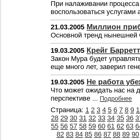
При налаживании процесса
воспользоваться услугами 
Миллион приб
21.03.2005
Основной тренд нынешней 
Крейг Барретт
19.03.2005
Закон Мура будет управлят
еще много лет, заверил ген
Не работа убе
19.03.2005
Что может ожидать нас на 
перспективе ...
Подробнее
Страница:
1
2
3
4
5
6
7
8
9
1
28
29
30
31
32
33
34
35
36
3
55
56
57
58
59
60
61
62
63
6
82
83
84
85
86
87
88
89
90