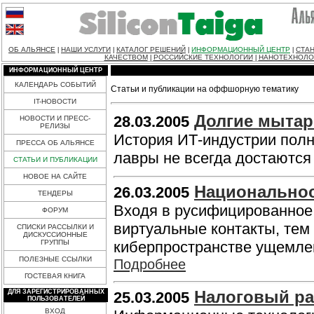
ОБ АЛЬЯНСЕ
НАШИ УСЛУГИ
КАТАЛОГ РЕШЕНИЙ
ИНФОРМАЦИОННЫЙ ЦЕНТР
СТАН
|
|
|
|
КАЧЕСТВОМ
РОССИЙСКИЕ ТЕХНОЛОГИИ
НАНОТЕХНОЛО
|
|
ИНФОРМАЦИОННЫЙ ЦЕНТР
КАЛЕНДАРЬ СОБЫТИЙ
Статьи и публикации на оффшорную тематику
IT-НОВОСТИ
Долгие мытар
28.03.2005
НОВОСТИ И ПРЕСС-
РЕЛИЗЫ
История ИТ-индустрии пол
ПРЕССА ОБ АЛЬЯНСЕ
лавры не всегда достаются
СТАТЬИ И ПУБЛИКАЦИИ
НОВОЕ НА САЙТЕ
Национальнос
26.03.2005
ТЕНДЕРЫ
Входя в русифицированное 
ФОРУМ
виртуальные контакты, тем
СПИСКИ РАССЫЛКИ И
ДИСКУССИОННЫЕ
ГРУППЫ
киберпространстве ущемлен
ПОЛЕЗНЫЕ ССЫЛКИ
Подробнее
ГОСТЕВАЯ КНИГА
Налоговый ра
ДЛЯ ЗАРЕГИСТРИРОВАННЫХ
25.03.2005
ПОЛЬЗОВАТЕЛЕЙ
ВХОД