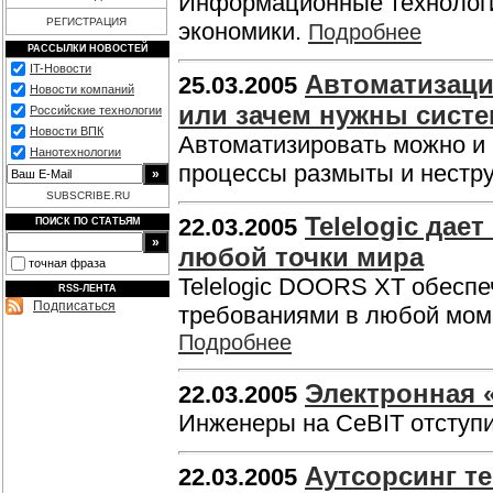
Информационные технологи
РЕГИСТРАЦИЯ
экономики.
Подробнее
РАССЫЛКИ НОВОСТЕЙ
IT-Новости
Автоматизаци
25.03.2005
Новости компаний
или зачем нужны сист
Российские технологии
Новости ВПК
Автоматизировать можно и 
Нанотехнологии
процессы размыты и нестр
SUBSCRIBE.RU
Telelogic дае
22.03.2005
ПОИСК ПО СТАТЬЯМ
любой точки мира
точная фраза
Telelogic DOORS XT обеспе
RSS-ЛЕНТА
Подписаться
требованиями в любой моме
Подробнее
Электронная 
22.03.2005
Инженеры на CeBIT отступ
Аутсорсинг т
22.03.2005