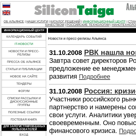
ОБ АЛЬЯНСЕ
НАШИ УСЛУГИ
КАТАЛОГ РЕШЕНИЙ
ИНФОРМАЦИОННЫЙ ЦЕНТР
СТАН
|
|
|
|
КАЧЕСТВОМ
РОССИЙСКИЕ ТЕХНОЛОГИИ
НАНОТЕХНОЛО
|
|
ИНФОРМАЦИОННЫЙ ЦЕНТР
КАЛЕНДАРЬ СОБЫТИЙ
Новости и пресс-релизы Альянса
IT-НОВОСТИ
РВК нашла но
31.10.2008
НОВОСТИ И ПРЕСС-
РЕЛИЗЫ
Завтра совет директоров Р
ПРЕССА ОБ АЛЬЯНСЕ
предложение ее менеджмен
СТАТЬИ И ПУБЛИКАЦИИ
развития
Подробнее
НОВОЕ НА САЙТЕ
ТЕНДЕРЫ
Россия: кризи
31.10.2008
ФОРУМ
Участники российского рын
СПИСКИ РАССЫЛКИ И
ДИСКУССИОННЫЕ
ГРУППЫ
партнерство и намерены со
ПОЛЕЗНЫЕ ССЫЛКИ
свои услуги. Аналитики ув
ГОСТЕВАЯ КНИГА
своевременным. Оно повыс
ДЛЯ ЗАРЕГИСТРИРОВАННЫХ
финансового кризиса.
Подр
ПОЛЬЗОВАТЕЛЕЙ
ВХОД