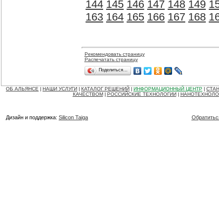
144
145
146
147
148
149
1
163
164
165
166
167
168
1
Рекомендовать страницу
Распечатать страницу
Поделиться…
ОБ АЛЬЯНСЕ
НАШИ УСЛУГИ
КАТАЛОГ РЕШЕНИЙ
ИНФОРМАЦИОННЫЙ ЦЕНТР
СТАН
|
|
|
|
КАЧЕСТВОМ
РОССИЙСКИЕ ТЕХНОЛОГИИ
НАНОТЕХНОЛО
|
|
Дизайн и поддержка:
Silicon Taiga
Обратитьс