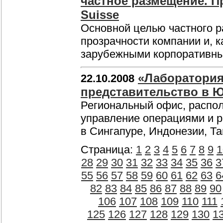
частное размещение. П
Suisse
Основной целью частного 
прозрачности компании и, 
зарубежными корпоративны
«Лаборатория
22.10.2008
представительство в 
Региональный офис, распол
управление операциями и ра
в Сингапуре, Индонезии, Т
Страница:
1
2
3
4
5
6
7
8
9
1
28
29
30
31
32
33
34
35
36
3
55
56
57
58
59
60
61
62
63
6
82
83
84
85
86
87
88
89
90
106
107
108
109
110
111
125
126
127
128
129
130
1