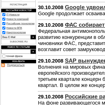
РЕГИСТРАЦИЯ
Googlе удвоил
30.10.2008
РАССЫЛКИ НОВОСТЕЙ
Google продолжает осваива
IT-Новости
Новости компаний
ФАС собирает
Российские технологии
29.10.2008
Новости ВПК
Федеральная антимонополь
Нанотехнологии
развитию конкуренции в об
SUBSCRIBE.RU
чиновники ФАС, представит
ПОИСК ПО СТАТЬЯМ
возглавит совет замруков
точная фраза
SAP вынужден
29.10.2008
RSS-ЛЕНТА
Подписаться
Волнения на мировых фина
европейского производител
третьем квартале концерн 
квартал. В целом же конце
Российские р
29.10.2008
На фоне развивающегося м