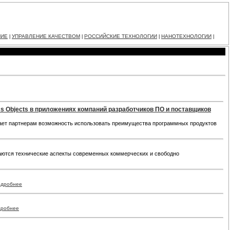
НИЕ
УПРАВЛЕНИЕ КАЧЕСТВОМ
РОССИЙСКИЕ ТЕХНОЛОГИИ
НАНОТЕХНОЛОГИИ
|
|
|
|
ss Objects в приложениях компаний разработчиков ПО и поставщиков
дает партнерам возможность использовать преимущества программных продуктов
даются технические аспекты современных коммерческих и свободно
одробнее
дробнее