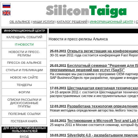
ОБ АЛЬЯНСЕ
НАШИ УСЛУГИ
КАТАЛОГ РЕШЕНИЙ
ИНФОРМАЦИОННЫЙ ЦЕНТР
С
|
|
|
|
ИНФОРМАЦИОННЫЙ ЦЕНТР
КАЛЕНДАРЬ СОБЫТИЙ
Новости и пресс-релизы Альянса
IT-НОВОСТИ
Открыта регистрация на конференцию 
25.03.2011
НОВОСТИ И ПРЕСС-
30-31 мая 2011 года состоится конференция Fast Repor
РЕЛИЗЫ
ПРЕССА ОБ АЛЬЯНСЕ
Бесплатный семинар "Решения для ISV
25.03.2011
программных решений как услуг (SaaS)"
СТАТЬИ И ПУБЛИКАЦИИ
На семинаре мы расскажем о программе OEM-партнерс
НОВОЕ НА САЙТЕ
SAP BusinessObjects при разработке, продаже и внед
ТЕНДЕРЫ
Шестнадцатая ежегодная техническа
17.03.2011
14-15 апреля 2011 г. состоится Шестнадцатая технич
ФОРУМ
распространяемых систем и инструментальных средс
СПИСКИ РАССЫЛКИ И
ДИСКУССИОННЫЕ
Разработана технология определения
12.03.2011
ГРУППЫ
Новая методика определения авторства любого текста
ПОЛЕЗНЫЕ ССЫЛКИ
Тестирование в Microsoft Test and La
10.03.2011
ГОСТЕВАЯ КНИГА
25 марта 2011 в Москве состоится семинар, который б
ДЛЯ ЗАРЕГИСТРИРОВАННЫХ
ПОЛЬЗОВАТЕЛЕЙ
Silverlight 4.0 - разрабатываем прило
10.03.2011
ВХОД