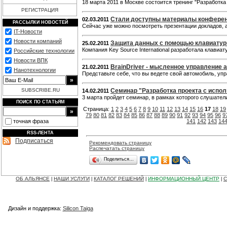
18 марта 2011 в Москве состоится тренинг "Разработка 
РЕГИСТРАЦИЯ
Стали доступны материалы конференци
02.03.2011
РАССЫЛКИ НОВОСТЕЙ
Сейчас уже можно посмотреть презентации докладов, 
IT-Новости
Новости компаний
Защита данных с помощью клавиату
25.02.2011
Компания Key Source International разработала клавиа
Российские технологии
Новости ВПК
BrainDriver - мысленное управление
21.02.2011
Нанотехнологии
Представьте себе, что вы ведете свой автомобиль, у
SUBSCRIBE.RU
Семинар "Разработка проекта с испол
14.02.2011
3 марта пройдет семинар, в рамках которого слушате
ПОИСК ПО СТАТЬЯМ
Страница:
1
2
3
4
5
6
7
8
9
10
11
12
13
14
15
16
17
18
19
79
80
81
82
83
84
85
86
87
88
89
90
91
92
93
94
95
96
9
точная фраза
141
142
143
14
RSS-ЛЕНТА
Подписаться
Рекомендовать страницу
Распечатать страницу
Поделиться…
ОБ АЛЬЯНСЕ
НАШИ УСЛУГИ
КАТАЛОГ РЕШЕНИЙ
ИНФОРМАЦИОННЫЙ ЦЕНТР
С
|
|
|
|
Дизайн и поддержка:
Silicon Taiga