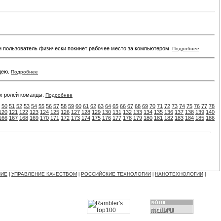
сли пользователь физически покинет рабочее место за компьютером.
Подробнее
дею.
Подробнее
ех ролей команды.
Подробнее
50
51
52
53
54
55
56
57
58
59
60
61
62
63
64
65
66
67
68
69
70
71
72
73
74
75
76
77
78
120
121
122
123
124
125
126
127
128
129
130
131
132
133
134
135
136
137
138
139
140
166
167
168
169
170
171
172
173
174
175
176
177
178
179
180
181
182
183
184
185
186
НИЕ
УПРАВЛЕНИЕ КАЧЕСТВОМ
РОССИЙСКИЕ ТЕХНОЛОГИИ
НАНОТЕХНОЛОГИИ
|
|
|
|