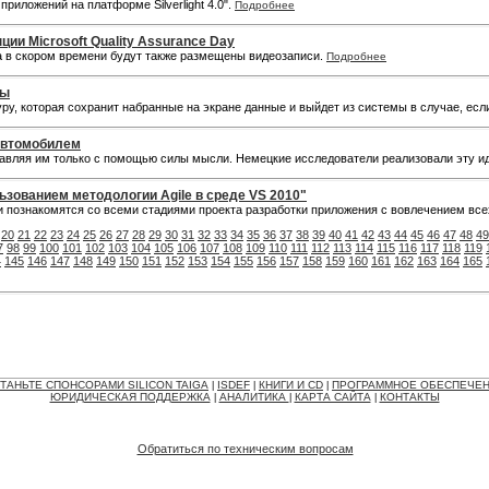
приложений на платформе Silverlight 4.0".
Подробнее
и Microsoft Quality Assurance Day
а в скором времени будут также размещены видеозаписи.
Подробнее
ры
туру, которая сохранит набранные на экране данные и выйдет из системы в случае, е
 автомобилем
правляя им только с помощью силы мысли. Немецкие исследователи реализовали эту и
ьзованием методологии Agile в среде VS 2010"
ли познакомятся со всеми стадиями проекта разработки приложения с вовлечением вс
20
21
22
23
24
25
26
27
28
29
30
31
32
33
34
35
36
37
38
39
40
41
42
43
44
45
46
47
48
49
7
98
99
100
101
102
103
104
105
106
107
108
109
110
111
112
113
114
115
116
117
118
119
4
145
146
147
148
149
150
151
152
153
154
155
156
157
158
159
160
161
162
163
164
165
ТАНЬТЕ СПОНСОРАМИ SILICON TAIGA
ISDEF
КНИГИ И CD
ПРОГРАММНОЕ ОБЕСПЕЧЕ
|
|
|
ЮРИДИЧЕСКАЯ ПОДДЕРЖКА
АНАЛИТИКА
КАРТА САЙТА
КОНТАКТЫ
|
|
|
Обратиться по техническим вопросам