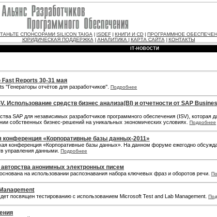
ТАНЬТЕ СПОНСОРАМИ SILICON TAIGA
ISDEF
КНИГИ И CD
ПРОГРАММНОЕ ОБЕСПЕЧЕ
|
|
|
ЮРИДИЧЕСКАЯ ПОДДЕРЖКА
АНАЛИТИКА
КАРТА САЙТА
КОНТАКТЫ
|
|
|
IT-НОВОСТИ
Fast Reports 30-31 мая
ts "Генераторы отчётов для разработчиков".
Подробнее
. Использование средств бизнес анализа(BI) и отчетности от SAP Busine
тва SAP для независимых разработчиков программного обеспечения (ISV), которая 
рении собственных бизнес-решений на уникальных экономических условиях.
Подробнее
я конференция «Корпоративные базы данных-2011»
еская конференция «Корпоративные базы данных». На данном форуме ежегодно обсуж
тв управления данными.
Подробнее
 авторства анонимных электронных писем
 основана на использовании распознавания набора ключевых фраз и оборотов речи.
П
b Management
удет посвящен тестированию с использованием Microsoft Test and Lab Management.
По
жения