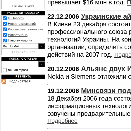
превышает $16 млн в год.
П
РЕГИСТРАЦИЯ
РАССЫЛКИ НОВОСТЕЙ
Украинские а
22.12.2006
IT-Новости
В Киеве 23 декабря состои
Новости компаний
Российские технологии
профессионального союза 
Новости ВПК
технологий Украины. На ко
Нанотехнологии
организации, определить с
SUBSCRIBE.RU
действий на 2007 год.
Подр
ПОИСК ПО СТАТЬЯМ
Альянс двух И
20.12.2006
точная фраза
Nokia и Siemens отложили 
RSS-ЛЕНТА
Подписаться
Минсвязи под
19.12.2006
18 Декабря 2006 года сост
информационных технологий
озвучены предварительные и
Подробнее