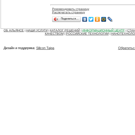
Рекомендовать страницу
Распечатать страницу
Поделиться…
ОБ АЛЬЯНСЕ
НАШИ УСЛУГИ
КАТАЛОГ РЕШЕНИЙ
ИНФОРМАЦИОННЫЙ ЦЕНТР
СТАН
|
|
|
|
КАЧЕСТВОМ
РОССИЙСКИЕ ТЕХНОЛОГИИ
НАНОТЕХНОЛО
|
|
Дизайн и поддержка:
Silicon Taiga
Обратитьс