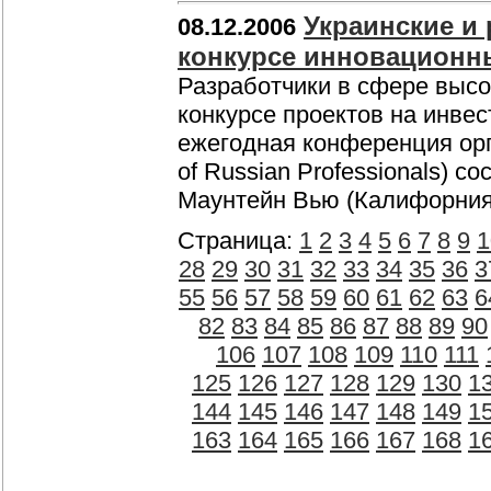
Украинские и
08.12.2006
конкурсе инновационн
Разработчики в сфере высо
конкурсе проектов на инве
ежегодная конференция орг
of Russian Professionals) 
Маунтейн Вью (Калифорни
Страница:
1
2
3
4
5
6
7
8
9
1
28
29
30
31
32
33
34
35
36
3
55
56
57
58
59
60
61
62
63
6
82
83
84
85
86
87
88
89
90
106
107
108
109
110
111
125
126
127
128
129
130
1
144
145
146
147
148
149
1
163
164
165
166
167
168
1