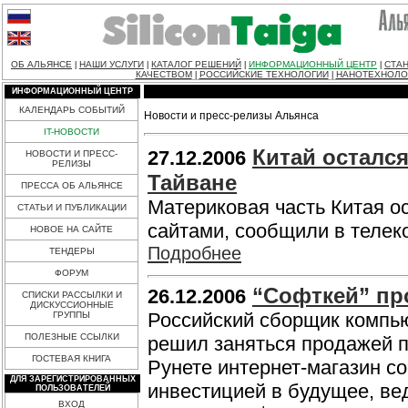
ОБ АЛЬЯНСЕ
НАШИ УСЛУГИ
КАТАЛОГ РЕШЕНИЙ
ИНФОРМАЦИОННЫЙ ЦЕНТР
СТАН
|
|
|
|
КАЧЕСТВОМ
РОССИЙСКИЕ ТЕХНОЛОГИИ
НАНОТЕХНОЛО
|
|
ИНФОРМАЦИОННЫЙ ЦЕНТР
КАЛЕНДАРЬ СОБЫТИЙ
Новости и пресс-релизы Альянса
IT-НОВОСТИ
Китай остался
27.12.2006
НОВОСТИ И ПРЕСС-
РЕЛИЗЫ
Тайване
ПРЕССА ОБ АЛЬЯНСЕ
Материковая часть Китая о
СТАТЬИ И ПУБЛИКАЦИИ
сайтами, сообщили в телек
НОВОЕ НА САЙТЕ
Подробнее
ТЕНДЕРЫ
ФОРУМ
“Софткей” пр
26.12.2006
СПИСКИ РАССЫЛКИ И
ДИСКУССИОННЫЕ
Российский сборщик компью
ГРУППЫ
ПОЛЕЗНЫЕ ССЫЛКИ
решил заняться продажей п
ГОСТЕВАЯ КНИГА
Рунете интернет-магазин со
ДЛЯ ЗАРЕГИСТРИРОВАННЫХ
инвестицией в будущее, ве
ПОЛЬЗОВАТЕЛЕЙ
ВХОД