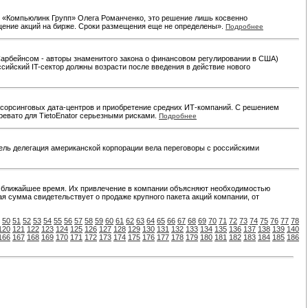
R «Компьюлинк Групп» Олега Романченко, это решение лишь косвенно
ещение акций на бирже. Сроки размещения еще не определены».
Подробнее
арбейнсом - авторы знаменитого закона о финансовом регулировании в США)
ийский IT-сектор должны возрасти после введения в действие нового
утсорсинговых дата-центров и приобретение средних ИТ-компаний. С решением
ревато для TietoEnator серьезными рисками.
Подробнее
дель делегация американской корпорации вела переговоры с российскими
. в ближайшее время. Их привлечение в компании объясняют необходимостью
я сумма свидетельствует о продаже крупного пакета акций компании, от
50
51
52
53
54
55
56
57
58
59
60
61
62
63
64
65
66
67
68
69
70
71
72
73
74
75
76
77
78
120
121
122
123
124
125
126
127
128
129
130
131
132
133
134
135
136
137
138
139
140
166
167
168
169
170
171
172
173
174
175
176
177
178
179
180
181
182
183
184
185
186