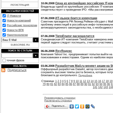
Одна из крупнейших российских IT-к
10.06.2008
РЕГИСТРАЦИЯ
Владельцы одной из крупнейших российских IT-компан
свидетельствует о проведении IPO: «Мы рассматривае
РАССЫЛКИ НОВОСТЕЙ
IT-Новости
ИТ-рынок боится коррупции
07.06.2008
Новости компаний
Советник президента РФ Леонид Рейман обсудил с Ма
проблему инвестиций в российскую инфо-телекоммуник
Российские технологии
антикоррупционного законодательства, о необходимос
Новости ВПК
Нанотехнологии
TietoEnator раскошелится
07.06.2008
Скандинавская ИТ-компания TietoEnator намерена инве
первой задачи следует поспешить, считают участники 
SUBSCRIBE.RU
ЯхуЯндекс
ПОИСК ПО СТАТЬЯМ
06.06.2008
Компания Yahoo! Inc. предпринимает попытки выйти на
поисковиками и инвесторами. Одним из наиболее вероя
точная фраза
Разработчик Mail.ru меняет акции на $
03.06.2008
RSS-ЛЕНТА
Оффшорный разработчик DataArt, автор почтового движ
Подписаться
сохранять высокие темпы роста бизнеса, которые потр
блокпакета до контрольного.
Подробнее
Страница:
1
2
3
4
5
6
7
8
9
10
11
12
13
14
15
16
17
18
19
79
80
81
82
83
84
85
86
87
88
89
90
91
92
93
94
95
96
9
141
142
143
14
Рекомендовать страницу
Распечатать страницу
Поделиться…