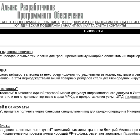
ТАНЬТЕ СПОНСОРАМИ SILICON TAIGA
ISDEF
КНИГИ И CD
ПРОГРАММНОЕ ОБЕСПЕЧЕ
|
|
|
ЮРИДИЧЕСКАЯ ПОДДЕРЖКА
АНАЛИТИКА
КАРТА САЙТА
КОНТАКТЫ
|
|
|
IT-НОВОСТИ
и одноклассников
ать вебдванольные технологии для "расширения коммуникаций с абонентами и партн
илия
оварного рейдерства, вслед за некоторыми другими отраслевыми рынками, настигла и 
цию), в этот период жертвами акций товарных рейдеров стали десятки средних и кр
стелеком"
елеком" в качестве единой торговой марки для услуг широкополосного доступа в Инте
анять или нет отдельные торговые марки МРК для предоставления услуг ШПД.
Подробн
ей в банкоматы
, придется получать через банкомат специальный код для каждой операции в Интерне
биста
 введения налоговых льгот для ИТ-компаний, замминистра связи Дмитрий Милованцев 
. Курируемые им проекты имели хороший PR-эффект, отмечают аналитики.
Подробне