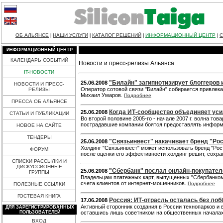
ОБ АЛЬЯНСЕ
НАШИ УСЛУГИ
КАТАЛОГ РЕШЕНИЙ
ИНФОРМАЦИОННЫЙ ЦЕНТР
С
|
|
|
|
ИНФОРМАЦИОННЫЙ ЦЕНТР
КАЛЕНДАРЬ СОБЫТИЙ
Новости и пресс-релизы Альянса
IT-НОВОСТИ
"Билайн" загипнотизирует блоггеров 
25.06.2008
НОВОСТИ И ПРЕСС-
Оператор сотовой связи "Билайн" собирается привлек
РЕЛИЗЫ
Михаил Умаров.
Подробнее
ПРЕССА ОБ АЛЬЯНСЕ
Когда ИТ-сообщество объединяет ус
25.06.2008
СТАТЬИ И ПУБЛИКАЦИИ
Во второй половине 2005-го - начале 2007 г. волна т
пострадавшие компании боятся предоставлять информа
НОВОЕ НА САЙТЕ
ТЕНДЕРЫ
"Связьинвест" накачивает бренд "Ро
25.06.2008
Холдинг "Связьинвест" может использовать бренд "Рост
ФОРУМ
после оценки его эффективности холдинг решит, сохр
СПИСКИ РАССЫЛКИ И
ДИСКУССИОННЫЕ
"Сбербанк" послал онлайн-покупател
25.06.2008
ГРУППЫ
Владельцам платежных карт, выпущенных "Сбербанком"
счета клиентов от интернет-мошенников.
Подробнее
ПОЛЕЗНЫЕ ССЫЛКИ
ГОСТЕВАЯ КНИГА
Россия: ИТ-отрасль осталась без лоб
17.06.2008
Активный сторонник создания в России технопарков и
ДЛЯ ЗАРЕГИСТРИРОВАННЫХ
ПОЛЬЗОВАТЕЛЕЙ
оставшись лишь советником на общественных началах
ВХОД