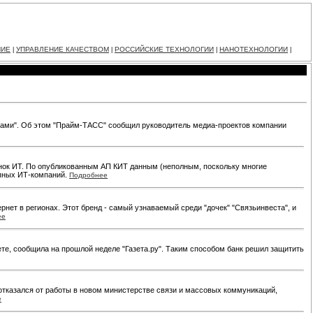
НИЕ
УПРАВЛЕНИЕ КАЧЕСТВОМ
РОССИЙСКИЕ ТЕХНОЛОГИИ
НАНОТЕХНОЛОГИИ
|
|
|
|
ерами". Об этом "Прайм-ТАСС" сообщил руководитель медиа-проектов компании
рынок ИТ. По опубликованным АП КИТ данным (неполным, поскольку многие
упных ИТ-компаний.
Подробнее
рнет в регионах. Этот бренд - самый узнаваемый среди "дочек" "Связьинвеста", и
ее
те, сообщила на прошлой неделе "Газета.ру". Таким способом банк решил защитить
отказался от работы в новом министерстве связи и массовых коммуникаций,
е