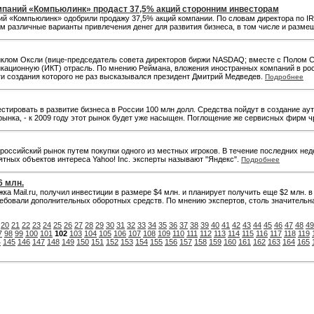
омпаний «Компьюлинк» продаст 37,5% акций сторонним инвесторам
ий «Компьюлинк» одобрили продажу 37,5% акций компании. По словам директора по I
м различные варианты привлечения денег для развития бизнеса, в том числе и разм
йклом Оксли (вице-председатель совета директоров биржи NASDAQ; вместе с Полом С
ационную (ИКТ) отрасль. По мнению Реймана, вложения иностранных компаний в росс
ти создания которого не раз высказывался президент Дмитрий Медведев.
Подробнее
стировать в развитие бизнеса в России 100 млн долл. Средства пойдут в создание а
рынка, - к 2009 году этот рынок будет уже насыщен. Поглощение же сервисных фирм ч
 российский рынок путем покупки одного из местных игроков. В течение последних не
тных объектов интереса Yahoo! Inc. эксперты называют "Яндекс".
Подробнее
6 млн.
ка Mail.ru, получил инвестиции в размере $4 млн. и планирует получить еще $2 млн
ебовали дополнительных оборотных средств. По мнению экспертов, столь значительна
20
21
22
23
24
25
26
27
28
29
30
31
32
33
34
35
36
37
38
39
40
41
42
43
44
45
46
47
48
49
7
98
99
100
101
102
103
104
105
106
107
108
109
110
111
112
113
114
115
116
117
118
119
4
145
146
147
148
149
150
151
152
153
154
155
156
157
158
159
160
161
162
163
164
165