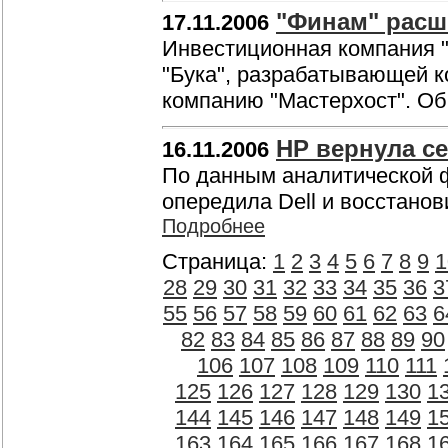
"Финам" расш
17.11.2006
Инвестиционная компания "
"Бука", разрабатывающей к
компанию "Мастерхост". Об
НР вернула с
16.11.2006
По данным аналитической ф
опередила Dell и восстано
Подробнее
Страница:
1
2
3
4
5
6
7
8
9
1
28
29
30
31
32
33
34
35
36
3
55
56
57
58
59
60
61
62
63
6
82
83
84
85
86
87
88
89
90
106
107
108
109
110
111
125
126
127
128
129
130
1
144
145
146
147
148
149
1
163
164
165
166
167
168
1