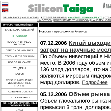
ОБ АЛЬЯНСЕ
НАШИ УСЛУГИ
КАТАЛОГ РЕШЕНИЙ
ИНФОРМАЦИОННЫЙ ЦЕНТР
СТАН
|
|
|
|
КАЧЕСТВОМ
РОССИЙСКИЕ ТЕХНОЛОГИИ
НАНОТЕХНОЛО
|
|
ИНФОРМАЦИОННЫЙ ЦЕНТР
КАЛЕНДАРЬ СОБЫТИЙ
Новости и пресс-релизы Альянса
IT-НОВОСТИ
Китай выходи
07.12.2006
НОВОСТИ И ПРЕСС-
РЕЛИЗЫ
затрат на научные исс
ПРЕССА ОБ АЛЬЯНСЕ
По объему инвестиций в Н
СТАТЬИ И ПУБЛИКАЦИИ
место. В 2006 году объем и
НОВОЕ НА САЙТЕ
136 млрд долларов, что на
ТЕНДЕРЫ
являются мировым лидером 
ФОРУМ
СПИСКИ РАССЫЛКИ И
млрд долларов.
Подробнее
ДИСКУССИОННЫЕ
ГРУППЫ
ПОЛЕЗНЫЕ ССЫЛКИ
Объем рынка I
05.12.2006
ГОСТЕВАЯ КНИГА
Объем глобального рынка и
ДЛЯ ЗАРЕГИСТРИРОВАННЫХ
превысил 3 трлн. долларов
ПОЛЬЗОВАТЕЛЕЙ
ВХОД