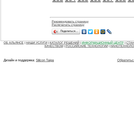
Рекомендовать страницу
Распечатать страницу
Поделиться…
ОБ АЛЬЯНСЕ
НАШИ УСЛУГИ
КАТАЛОГ РЕШЕНИЙ
ИНФОРМАЦИОННЫЙ ЦЕНТР
СТАН
|
|
|
|
КАЧЕСТВОМ
РОССИЙСКИЕ ТЕХНОЛОГИИ
НАНОТЕХНОЛО
|
|
Дизайн и поддержка:
Silicon Taiga
Обратитьс