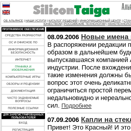
ОБ АЛЬЯНСЕ
НАШИ УСЛУГИ
КАТАЛОГ РЕШЕНИЙ
ИНФОРМАЦИОННЫЙ ЦЕНТР
СТАН
|
|
|
|
КАЧЕСТВОМ
РОССИЙСКИЕ ТЕХНОЛОГИИ
НАНОТЕХНОЛО
|
|
ПРОГРАММНОЕ ОБЕСПЕЧЕНИЕ
Новые имена 
08.09.2006
СРЕДСТВА РАЗРАБОТКИ
ОС И ОФИСНОЕ ПО
В распоряжении редакции п
ИНФОРМАЦИОННАЯ
образом в дальнейшем буде
БЕЗОПАСНОСТЬ
выпускавшаяся компанией AT
ИНТЕРНЕТ
индустрии. После вхождения
ГРАФИКА И
ИЗОБРАЖЕНИЯ
такие изменения должны бы
КОМПЬЮТЕРНЫЕ ИГРЫ
вопрос этот очень деликатны
ОБЗОРЫ И РЕЦЕНЗИИ
ограничиться простой пере
ДОКУМЕНТАЦИЯ
недальновидно и нереально
ЧАСТО ЗАДАВАЕМЫЕ
ВОПРОСЫ
сил.
Подробнее
ПОЛЕЗНЫЕ ССЫЛКИ
ДЛЯ ЗАРЕГИСТРИРОВАННЫХ
Капли на стек
ПОЛЬЗОВАТЕЛЕЙ
07.09.2006
ВХОД
Привет! Это Красный! И это
РЕГИСТРАЦИЯ