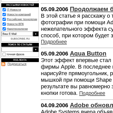
РАССЫЛКИ НОВОСТЕЙ
Продолжаем б
05.09.2006
IT-Новости
В этой статье я расскажу о 
Новости компаний
Российские технологии
фотографии при помощи Ado
Новости ВПК
нежелательного эффекта с
Нанотехнологии
способ, при котором будет 
SUBSCRIBE.RU
Подробнее
ПОИСК ПО СТАТЬЯМ
Aqua Button
05.09.2006
точная фраза
Этот эффект впервые стал
RSS-ЛЕНТА
Подписаться
фирмы Apple. В последнее 
нарисуйте прямоугольник, 
мышкой при помощи Shape T
результате вы равномерно 
кнопки готова.
Подробнее
Adobe обновл
04.09.2006
Adobe Systems вчера объяв