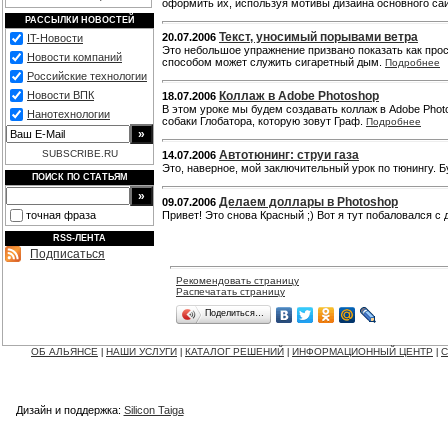
оформить их, используя мотивы дизайна основного са
РАССЫЛКИ НОВОСТЕЙ
Текст, уносимый порывами ветра
20.07.2006
IT-Новости
Это небольшое упражнение призвано показать как пр
Новости компаний
способом может служить сигаретный дым.
Подробнее
Российские технологии
Новости ВПК
Коллаж в Adobe Photoshop
18.07.2006
В этом уроке мы будем создавать коллаж в Adobe Phot
Нанотехнологии
собаки Глобатора, которую зовут Граф.
Подробнее
SUBSCRIBE.RU
Автотюнинг: струи газа
14.07.2006
Это, наверное, мой заключительный урок по тюнингу. 
ПОИСК ПО СТАТЬЯМ
Делаем доллары в Photoshop
09.07.2006
точная фраза
Привет! Это снова Красный ;) Вот я тут побаловался с
RSS-ЛЕНТА
Подписаться
Рекомендовать страницу
Распечатать страницу
Поделиться…
ОБ АЛЬЯНСЕ
НАШИ УСЛУГИ
КАТАЛОГ РЕШЕНИЙ
ИНФОРМАЦИОННЫЙ ЦЕНТР
С
|
|
|
|
Дизайн и поддержка:
Silicon Taiga