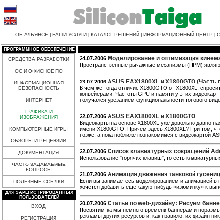
ОБ АЛЬЯНСЕ
НАШИ УСЛУГИ
КАТАЛОГ РЕШЕНИЙ
ИНФОРМАЦИОННЫЙ ЦЕНТР
С
|
|
|
|
ПРОГРАММНОЕ ОБЕСПЕЧЕНИЕ
Моделирование и оптимизация кинем
24.07.2006
СРЕДСТВА РАЗРАБОТКИ
Пространственные рычажные механизмы (ПРМ) являют
ОС И ОФИСНОЕ ПО
ASUS EAX1800XL и X1800GTO (Часть в
23.07.2006
ИНФОРМАЦИОННАЯ
В чем же тогда отличие X1800GTO от X1800XL, спроси
БЕЗОПАСНОСТЬ
конвейерами. Частоты GPU и памяти у этих видеокарт
получался урезанием функциональности топового вид
ИНТЕРНЕТ
ГРАФИКА И
ASUS EAX1800XL и X1800GTO
22.07.2006
ИЗОБРАЖЕНИЯ
Видеокарты на основе X1800XL уже довольно давно нах
имени X1800GTO. Причем здесь X1800XL? При том, что 
КОМПЬЮТЕРНЫЕ ИГРЫ
позже, а пока поближе познакомимся с видеокартой A
ОБЗОРЫ И РЕЦЕНЗИИ
Список клавиатурных сокращений Ad
22.07.2006
ДОКУМЕНТАЦИЯ
Использование "горячих клавиш", то есть клавиатурн
ЧАСТО ЗАДАВАЕМЫЕ
ВОПРОСЫ
Анимация движения танковой гусени
21.07.2006
Если вы занимаетесь моделированием и анимацией в пр
ПОЛЕЗНЫЕ ССЫЛКИ
хочется добавить еще какую-нибудь «изюминку» к вып
ДЛЯ ЗАРЕГИСТРИРОВАННЫХ
ПОЛЬЗОВАТЕЛЕЙ
Статьи по web-дизайну: Рисуем банн
20.07.2006
ВХОД
Посвятим-ка мы немного времени баннерам и поразмыш
рекламы других ресурсов и, как правило, их дизайн н
РЕГИСТРАЦИЯ