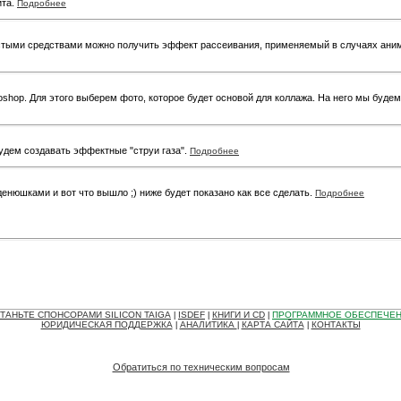
йта.
Подробнее
остыми средствами можно получить эффект рассеивания, применяемый в случаях аним
oshop. Для этого выберем фото, которое будет основой для коллажа. На него мы буд
Будем создавать эффектные "струи газа".
Подробнее
 денюшками и вот что вышло ;) ниже будет показано как все сделать.
Подробнее
ТАНЬТЕ СПОНСОРАМИ SILICON TAIGA
ISDEF
КНИГИ И CD
ПРОГРАММНОЕ ОБЕСПЕЧЕ
|
|
|
ЮРИДИЧЕСКАЯ ПОДДЕРЖКА
АНАЛИТИКА
КАРТА САЙТА
КОНТАКТЫ
|
|
|
Обратиться по техническим вопросам