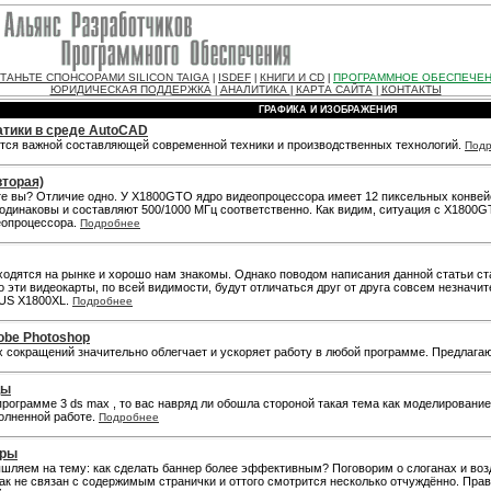
ТАНЬТЕ СПОНСОРАМИ SILICON TAIGA
ISDEF
КНИГИ И CD
ПРОГРАММНОЕ ОБЕСПЕЧЕ
|
|
|
ЮРИДИЧЕСКАЯ ПОДДЕРЖКА
АНАЛИТИКА
КАРТА САЙТА
КОНТАКТЫ
|
|
|
ГРАФИКА И ИЗОБРАЖЕНИЯ
атики в среде AutoCAD
ся важной составляющей современной техники и производственных технологий.
Под
торая)
те вы? Отличие одно. У X1800GTO ядро видеопроцессора имеет 12 пиксельных конвейе
 одинаковы и составляют 500/1000 МГц соответственно. Как видим, ситуация с X180
еопроцессора.
Подробнее
одятся на рынке и хорошо нам знакомы. Однако поводом написания данной статьи стал
эти видеокарты, по всей видимости, будут отличаться друг от друга совсем незначит
SUS X1800XL.
Подробнее
obe Photoshop
ых сокращений значительно облегчает и ускоряет работу в любой программе. Предлаг
цы
ограмме 3 ds max , то вас навряд ли обошла стороной такая тема как моделирование 
олненной работе.
Подробнее
еры
ляем на тему: как сделать баннер более эффективным? Поговорим о слоганах и возд
икак не связан с содержимым странички и оттого смотрится несколько отчуждённо. Пра