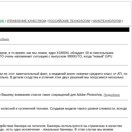
НИЕ
УПРАВЛЕНИЕ КАЧЕСТВОМ
РОССИЙСКИЕ ТЕХНОЛОГИИ
НАНОТЕХНОЛОГИИ
|
|
|
|
робнее
ров, в то время, как мы знаем, ядро X1800XL обладает 16-ю пиксельными
0GTO очень напоминает ситуацию с выпуском X800GTO, когда "новый" GPU
 не этот замечательный факт, а недавний анонс новинки среднего класс от ATI, по
ельно. В детали сходства и отличия этих двух решений мы погрузимся несколько
аю Вашему вниманию список таких сокращений для Adobe Photoshop.
Подробнее
колесной и гусеничной техники. Создавая модели такого уровня сложности, всегда
ействии баннера на читателя. Баннеры используются на страничках в качестве
вда , есть одно исключение - локальные баннеры. В этом случае мы можем