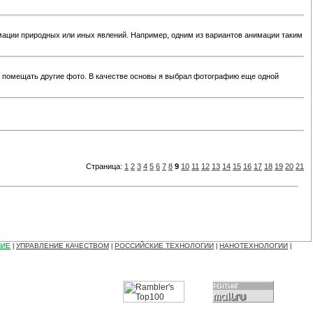
ации природных или иных явлений. Например, одним из вариантов анимации таким
ем помещать другие фото. В качестве основы я выбрал фотографию еще одной
Страница:
1
2
3
4
5
6
7
8
9
10
11
12
13
14
15
16
17
18
19
20
21
НИЕ
УПРАВЛЕНИЕ КАЧЕСТВОМ
РОССИЙСКИЕ ТЕХНОЛОГИИ
НАНОТЕХНОЛОГИИ
|
|
|
|