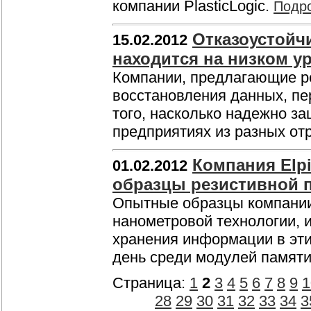
компании PlasticLogic.
Подр
Отказоустойч
15.02.2012
находится на низком у
Компании, предлагающие р
восстановления данных, пе
того, насколько надежно з
предприятиях из разных от
Компания Elp
01.02.2012
образцы резистивной 
Опытные образцы компании 
нанометровой технологии, 
хранения информации в эти
день среди модулей памя
Страница:
1
2
3
4
5
6
7
8
9
1
28
29
30
31
32
33
34
3