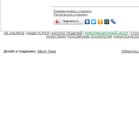
Рекомендовать страницу
Распечатать страницу
Поделиться…
ОБ АЛЬЯНСЕ
НАШИ УСЛУГИ
КАТАЛОГ РЕШЕНИЙ
ИНФОРМАЦИОННЫЙ ЦЕНТР
СТАН
|
|
|
|
КАЧЕСТВОМ
РОССИЙСКИЕ ТЕХНОЛОГИИ
НАНОТЕХНОЛО
|
|
Дизайн и поддержка:
Silicon Taiga
Обратитьс