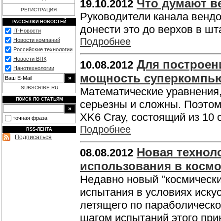
Что думают в
19.10.2012
РЕГИСТРАЦИЯ
Руководители канала вендо
РАССЫЛКИ НОВОСТЕЙ
донести это до верхов в шт
IT-Новости
Подробнее
Новости компаний
Российские технологии
Новости ВПК
Для построен
10.08.2012
Нанотехнологии
мощность суперкомпью
SUBSCRIBE.RU
Математические уравнения,
ПОИСК ПО СТАТЬЯМ
серьезны и сложны. Поэто
XK6 Cray, состоящий из 10 
точная фраза
Подробнее
RSS-ЛЕНТА
Подписаться
Новая технол
08.08.2012
использования в космо
Недавно новый "космическ
испытания в условиях иску
летящего по параболическо
шагом испытаний этого при