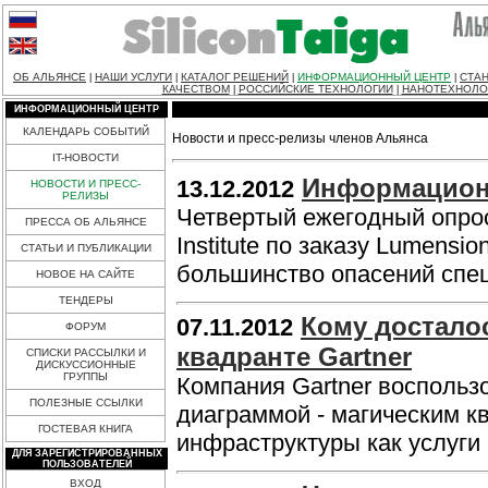
ОБ АЛЬЯНСЕ
НАШИ УСЛУГИ
КАТАЛОГ РЕШЕНИЙ
ИНФОРМАЦИОННЫЙ ЦЕНТР
СТАН
|
|
|
|
КАЧЕСТВОМ
РОССИЙСКИЕ ТЕХНОЛОГИИ
НАНОТЕХНОЛО
|
|
ИНФОРМАЦИОННЫЙ ЦЕНТР
КАЛЕНДАРЬ СОБЫТИЙ
Новости и пресс-релизы членов Альянса
IT-НОВОСТИ
Информационн
13.12.2012
НОВОСТИ И ПРЕСС-
РЕЛИЗЫ
Четвертый ежегодный опрос
ПРЕССА ОБ АЛЬЯНСЕ
Institute по заказу Lumens
СТАТЬИ И ПУБЛИКАЦИИ
большинство опасений спец
НОВОЕ НА САЙТЕ
ТЕНДЕРЫ
Кому достало
07.11.2012
ФОРУМ
квадранте Gartner
СПИСКИ РАССЫЛКИ И
ДИСКУССИОННЫЕ
ГРУППЫ
Компания Gartner воспольз
ПОЛЕЗНЫЕ ССЫЛКИ
диаграммой - магическим к
ГОСТЕВАЯ КНИГА
инфраструктуры как услуги 
ДЛЯ ЗАРЕГИСТРИРОВАННЫХ
ПОЛЬЗОВАТЕЛЕЙ
ВХОД