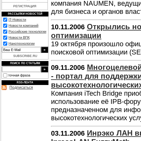
компания NAUMEN, ведущий
РЕГИСТРАЦИЯ
для бизнеса и органов влас
РАССЫЛКИ НОВОСТЕЙ
IT-Новости
Открылись но
10.11.2006
Новости компаний
Российские технологии
оптимизации
Новости ВПК
19 октября произошло офи
Нанотехнологии
поисковой оптимизации (S
SUBSCRIBE.RU
ПОИСК ПО СТАТЬЯМ
Многоцелевой 
09.11.2006
- портал для поддержк
точная фраза
высокотехнологически
RSS-ЛЕНТА
Подписаться
Компания iTech Bridge прио
использование её IPB-фор
предназначенном для инфо
высокотехнологических усл
Инрэко ЛАН в
03.11.2006