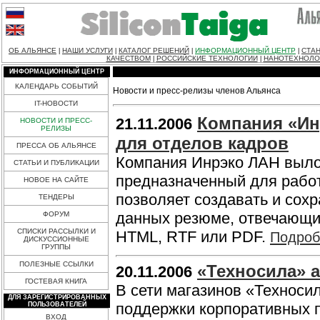
ОБ АЛЬЯНСЕ
НАШИ УСЛУГИ
КАТАЛОГ РЕШЕНИЙ
ИНФОРМАЦИОННЫЙ ЦЕНТР
СТАН
|
|
|
|
КАЧЕСТВОМ
РОССИЙСКИЕ ТЕХНОЛОГИИ
НАНОТЕХНОЛО
|
|
ИНФОРМАЦИОННЫЙ ЦЕНТР
КАЛЕНДАРЬ СОБЫТИЙ
Новости и пресс-релизы членов Альянса
IT-НОВОСТИ
Компания «Ин
21.11.2006
НОВОСТИ И ПРЕСС-
РЕЛИЗЫ
для отделов кадров
ПРЕССА ОБ АЛЬЯНСЕ
Компания Инрэко ЛАН вылож
СТАТЬИ И ПУБЛИКАЦИИ
предназначенный для работы
НОВОЕ НА САЙТЕ
позволяет создавать и сохр
ТЕНДЕРЫ
данных резюме, отвечающих
ФОРУМ
СПИСКИ РАССЫЛКИ И
HTML, RTF или PDF.
Подроб
ДИСКУССИОННЫЕ
ГРУППЫ
ПОЛЕЗНЫЕ ССЫЛКИ
«Техносила» 
20.11.2006
ГОСТЕВАЯ КНИГА
В сети магазинов «Техноси
ДЛЯ ЗАРЕГИСТРИРОВАННЫХ
поддержки корпоративных 
ПОЛЬЗОВАТЕЛЕЙ
ВХОД