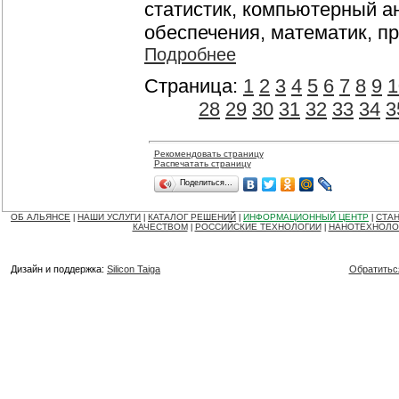
статистик, компьютерный а
обеспечения, математик, п
Подробнее
Страница:
1
2
3
4
5
6
7
8
9
1
28
29
30
31
32
33
34
3
Рекомендовать страницу
Распечатать страницу
Поделиться…
ОБ АЛЬЯНСЕ
НАШИ УСЛУГИ
КАТАЛОГ РЕШЕНИЙ
ИНФОРМАЦИОННЫЙ ЦЕНТР
СТАН
|
|
|
|
КАЧЕСТВОМ
РОССИЙСКИЕ ТЕХНОЛОГИИ
НАНОТЕХНОЛО
|
|
Дизайн и поддержка:
Silicon Taiga
Обратитьс