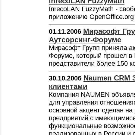
InrecoLAN FuzzyMath
InrecoLAN FuzzyMath - своб
приложению OpenOffice.org
Мирасофт Груп
01.11.2006
Аутсорсинг-Форуме
Мирасофт Групп приняла акт
Форуме, который прошел в 
представители более 150 к
Naumen CRM 3
30.10.2006
клиентами
Компания NAUMEN объявляе
для управления отношения
основной акцент сделан на
предприятий с имеющимися
функциональные возможност
реализованных в России и 