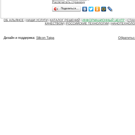
Распечатать страницу
Поделиться…
ОБ АЛЬЯНСЕ
НАШИ УСЛУГИ
КАТАЛОГ РЕШЕНИЙ
ИНФОРМАЦИОННЫЙ ЦЕНТР
СТАН
|
|
|
|
КАЧЕСТВОМ
РОССИЙСКИЕ ТЕХНОЛОГИИ
НАНОТЕХНОЛО
|
|
Дизайн и поддержка:
Silicon Taiga
Обратитьс