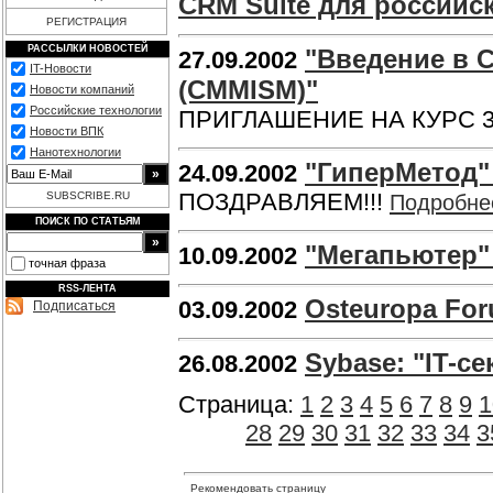
CRM Suite для российск
РЕГИСТРАЦИЯ
РАССЫЛКИ НОВОСТЕЙ
"Введение в Ca
27.09.2002
IT-Новости
(CMMISM)"
Новости компаний
Российские технологии
ПРИГЛАШЕНИЕ НА КУРС 3-5
Новости ВПК
Нанотехнологии
"ГиперМетод"
24.09.2002
ПОЗДРАВЛЯЕМ!!!
SUBSCRIBE.RU
Подробне
ПОИСК ПО СТАТЬЯМ
"Мегапьютер"
10.09.2002
точная фраза
RSS-ЛЕНТА
Osteuropa For
03.09.2002
Подписаться
Sybase: "IT-с
26.08.2002
Страница:
1
2
3
4
5
6
7
8
9
1
28
29
30
31
32
33
34
3
Рекомендовать страницу