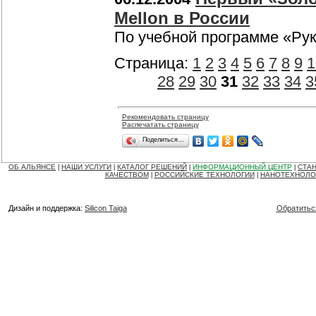
Mellon в России
По учебной программе «Ру
Страница:
1
2
3
4
5
6
7
8
9
1
28
29
30
31
32
33
34
3
Рекомендовать страницу
Распечатать страницу
Поделиться…
ОБ АЛЬЯНСЕ
НАШИ УСЛУГИ
КАТАЛОГ РЕШЕНИЙ
ИНФОРМАЦИОННЫЙ ЦЕНТР
СТАН
|
|
|
|
КАЧЕСТВОМ
РОССИЙСКИЕ ТЕХНОЛОГИИ
НАНОТЕХНОЛО
|
|
Дизайн и поддержка:
Silicon Taiga
Обратитьс