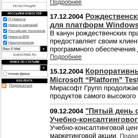
Подробнее
РЕГИСТРАЦИЯ
РАССЫЛКИ НОВОСТЕЙ
Рождественск
17.12.2004
IT-Новости
для платформ Windows
Новости компаний
Российские технологии
В канун рождественских пр
Новости ВПК
предоставляет своим клиен
Нанотехнологии
программного обеспечения
SUBSCRIBE.RU
Подробнее
ПОИСК ПО СТАТЬЯМ
Корпоративны
15.12.2004
точная фраза
Microsoft “Platform” Tes
RSS-ЛЕНТА
Подписаться
Мирасофт Групп продолжае
продуктов самого высокого
"Пятый день о
09.12.2004
Учебно-консалтингового
Учебно-консалтинговой цент
маркетинговой акции.
Подро