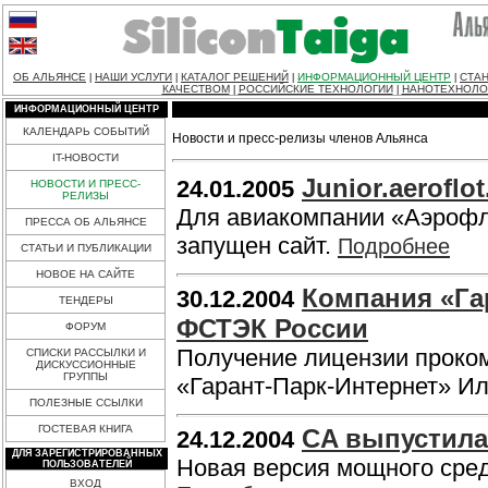
ОБ АЛЬЯНСЕ
НАШИ УСЛУГИ
КАТАЛОГ РЕШЕНИЙ
ИНФОРМАЦИОННЫЙ ЦЕНТР
СТАН
|
|
|
|
КАЧЕСТВОМ
РОССИЙСКИЕ ТЕХНОЛОГИИ
НАНОТЕХНОЛО
|
|
ИНФОРМАЦИОННЫЙ ЦЕНТР
КАЛЕНДАРЬ СОБЫТИЙ
Новости и пресс-релизы членов Альянса
IT-НОВОСТИ
Junior.aerofl
24.01.2005
НОВОСТИ И ПРЕСС-
РЕЛИЗЫ
Для авиакомпании «Аэрофло
ПРЕССА ОБ АЛЬЯНСЕ
запущен сайт.
Подробнее
СТАТЬИ И ПУБЛИКАЦИИ
НОВОЕ НА САЙТЕ
Компания «Га
30.12.2004
ТЕНДЕРЫ
ФСТЭК России
ФОРУМ
Получение лицензии проко
СПИСКИ РАССЫЛКИ И
ДИСКУССИОННЫЕ
ГРУППЫ
«Гарант-Парк-Интернет» И
ПОЛЕЗНЫЕ ССЫЛКИ
ГОСТЕВАЯ КНИГА
CA выпустила C
24.12.2004
ДЛЯ ЗАРЕГИСТРИРОВАННЫХ
Новая версия мощного сред
ПОЛЬЗОВАТЕЛЕЙ
ВХОД