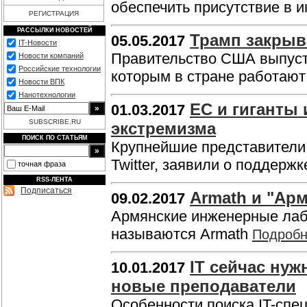
обеспечить присутствие в 
РЕГИСТРАЦИЯ
РАССЫЛКИ НОВОСТЕЙ
Трамп закрыв
05.05.2017
IT-Новости
Правительство США выпусти
Новости компаний
Российские технологии
которым в стране работаю
Новости ВПК
Нанотехнологии
ЕС и гиганты 
01.03.2017
SUBSCRIBE.RU
экстремизма
ПОИСК ПО СТАТЬЯМ
Крупнейшие представители И
Twitter, заявили о поддерж
точная фраза
RSS-ЛЕНТА
Подписаться
Armath и "Ар
09.02.2017
Армянские инженерные лаб
называются Armath
Подроб
IT сейчас нуж
10.01.2017
новые преподаватели
Особенности поиска IT-специ