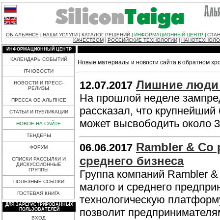
ОБ АЛЬЯНСЕ
НАШИ УСЛУГИ
КАТАЛОГ РЕШЕНИЙ
ИНФОРМАЦИОННЫЙ ЦЕНТР
СТАН
|
|
|
|
КАЧЕСТВОМ
РОССИЙСКИЕ ТЕХНОЛОГИИ
НАНОТЕХНОЛО
|
|
ИНФОРМАЦИОННЫЙ ЦЕНТР
КАЛЕНДАРЬ СОБЫТИЙ
Новые материалы и новости сайта в обратном хр
IT-НОВОСТИ
Лишние люди 
12.07.2017
НОВОСТИ И ПРЕСС-
РЕЛИЗЫ
На прошлой неделе зампре
ПРЕССА ОБ АЛЬЯНСЕ
рассказал, что крупнейший
СТАТЬИ И ПУБЛИКАЦИИ
может высвободить около 3
НОВОЕ НА САЙТЕ
ТЕНДЕРЫ
Rambler & Co
06.06.2017
ФОРУМ
среднего бизнеса
СПИСКИ РАССЫЛКИ И
ДИСКУССИОННЫЕ
ГРУППЫ
Группа компаний Rambler &
ПОЛЕЗНЫЕ ССЫЛКИ
малого и среднего предпри
ГОСТЕВАЯ КНИГА
технологическую платформу
ДЛЯ ЗАРЕГИСТРИРОВАННЫХ
позволит предпринимателям
ПОЛЬЗОВАТЕЛЕЙ
ВХОД