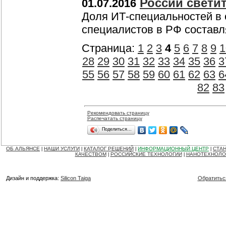
России свети
01.07.2016
Доля ИТ-специальностей в 
специалистов в РФ состав
Страница:
1
2
3
4
5
6
7
8
9
1
28
29
30
31
32
33
34
35
36
3
55
56
57
58
59
60
61
62
63
6
82
83
Рекомендовать страницу
Распечатать страницу
Поделиться…
ОБ АЛЬЯНСЕ
НАШИ УСЛУГИ
КАТАЛОГ РЕШЕНИЙ
ИНФОРМАЦИОННЫЙ ЦЕНТР
СТАН
|
|
|
|
КАЧЕСТВОМ
РОССИЙСКИЕ ТЕХНОЛОГИИ
НАНОТЕХНОЛО
|
|
Дизайн и поддержка:
Silicon Taiga
Обратитьс