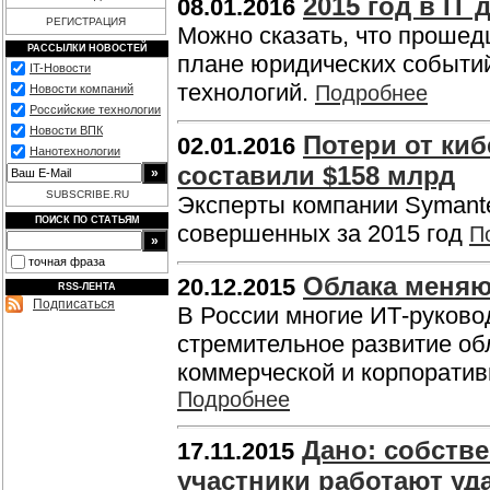
2015 год в IT
08.01.2016
РЕГИСТРАЦИЯ
Можно сказать, что прошед
РАССЫЛКИ НОВОСТЕЙ
плане юридических событи
IT-Новости
технологий.
Подробнее
Новости компаний
Российские технологии
Новости ВПК
Потери от киб
02.01.2016
Нанотехнологии
составили $158 млрд
SUBSCRIBE.RU
Эксперты компании Symante
ПОИСК ПО СТАТЬЯМ
совершенных за 2015 год
П
точная фраза
Облака меняю
20.12.2015
RSS-ЛЕНТА
Подписаться
В России многие ИТ-руковод
стремительное развитие об
коммерческой и корпоратив
Подробнее
Дано: собств
17.11.2015
участники работают уд