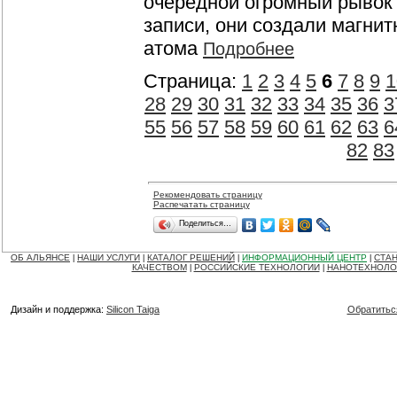
очередной огромный рывок 
записи, они создали магнит
атома
Подробнее
Страница:
1
2
3
4
5
6
7
8
9
1
28
29
30
31
32
33
34
35
36
3
55
56
57
58
59
60
61
62
63
6
82
83
Рекомендовать страницу
Распечатать страницу
Поделиться…
ОБ АЛЬЯНСЕ
НАШИ УСЛУГИ
КАТАЛОГ РЕШЕНИЙ
ИНФОРМАЦИОННЫЙ ЦЕНТР
СТАН
|
|
|
|
КАЧЕСТВОМ
РОССИЙСКИЕ ТЕХНОЛОГИИ
НАНОТЕХНОЛО
|
|
Дизайн и поддержка:
Silicon Taiga
Обратитьс