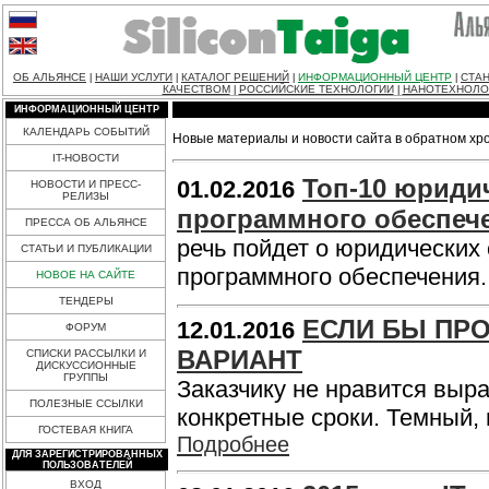
ОБ АЛЬЯНСЕ
НАШИ УСЛУГИ
КАТАЛОГ РЕШЕНИЙ
ИНФОРМАЦИОННЫЙ ЦЕНТР
СТАН
|
|
|
|
КАЧЕСТВОМ
РОССИЙСКИЕ ТЕХНОЛОГИИ
НАНОТЕХНОЛО
|
|
ИНФОРМАЦИОННЫЙ ЦЕНТР
КАЛЕНДАРЬ СОБЫТИЙ
Новые материалы и новости сайта в обратном хр
IT-НОВОСТИ
Топ-10 юриди
01.02.2016
НОВОСТИ И ПРЕСС-
РЕЛИЗЫ
программного обеспече
ПРЕССА ОБ АЛЬЯНСЕ
речь пойдет о юридических
СТАТЬИ И ПУБЛИКАЦИИ
программного обеспечения
НОВОЕ НА САЙТЕ
ТЕНДЕРЫ
ЕСЛИ БЫ ПР
12.01.2016
ФОРУМ
ВАРИАНТ
СПИСКИ РАССЫЛКИ И
ДИСКУССИОННЫЕ
ГРУППЫ
Заказчику не нравится выраж
ПОЛЕЗНЫЕ ССЫЛКИ
конкретные сроки. Темный, 
ГОСТЕВАЯ КНИГА
Подробнее
ДЛЯ ЗАРЕГИСТРИРОВАННЫХ
ПОЛЬЗОВАТЕЛЕЙ
ВХОД