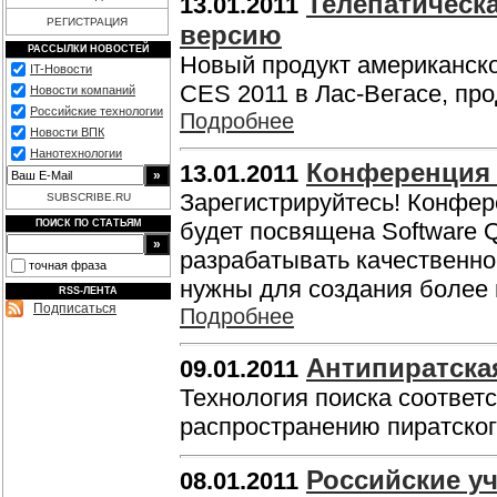
Телепатическа
13.01.2011
РЕГИСТРАЦИЯ
версию
РАССЫЛКИ НОВОСТЕЙ
Новый продукт американско
IT-Новости
CES 2011 в Лас-Вегасе, про
Новости компаний
Российские технологии
Подробнее
Новости ВПК
Нанотехнологии
Конференция M
13.01.2011
Зарегистрируйтесь! Конфер
SUBSCRIBE.RU
ПОИСК ПО СТАТЬЯМ
будет посвящена Software Qu
разрабатывать качественно
точная фраза
нужны для создания более 
RSS-ЛЕНТА
Подписаться
Подробнее
Антипиратска
09.01.2011
Технология поиска соответ
распространению пиратско
Российские уч
08.01.2011