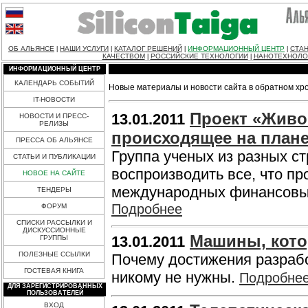
ОБ АЛЬЯНСЕ
НАШИ УСЛУГИ
КАТАЛОГ РЕШЕНИЙ
ИНФОРМАЦИОННЫЙ ЦЕНТР
СТАН
|
|
|
|
КАЧЕСТВОМ
РОССИЙСКИЕ ТЕХНОЛОГИИ
НАНОТЕХНОЛО
|
|
ИНФОРМАЦИОННЫЙ ЦЕНТР
КАЛЕНДАРЬ СОБЫТИЙ
Новые материалы и новости сайта в обратном хр
IT-НОВОСТИ
Проект «Живо
13.01.2011
НОВОСТИ И ПРЕСС-
РЕЛИЗЫ
происходящее на плане
ПРЕССА ОБ АЛЬЯНСЕ
Группа ученых из разных с
СТАТЬИ И ПУБЛИКАЦИИ
воспроизводить все, что пр
НОВОЕ НА САЙТЕ
международных финансовых 
ТЕНДЕРЫ
Подробнее
ФОРУМ
СПИСКИ РАССЫЛКИ И
ДИСКУССИОННЫЕ
Машины, кото
13.01.2011
ГРУППЫ
ПОЛЕЗНЫЕ ССЫЛКИ
Почему достижения разрабо
ГОСТЕВАЯ КНИГА
никому не нужны.
Подробне
ДЛЯ ЗАРЕГИСТРИРОВАННЫХ
ПОЛЬЗОВАТЕЛЕЙ
ВХОД