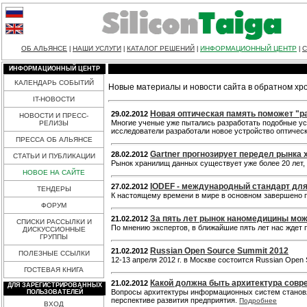
ОБ АЛЬЯНСЕ
НАШИ УСЛУГИ
КАТАЛОГ РЕШЕНИЙ
ИНФОРМАЦИОННЫЙ ЦЕНТР
С
|
|
|
|
ИНФОРМАЦИОННЫЙ ЦЕНТР
КАЛЕНДАРЬ СОБЫТИЙ
Новые материалы и новости сайта в обратном хр
IT-НОВОСТИ
Новая оптическая память поможет "р
29.02.2012
НОВОСТИ И ПРЕСС-
Многие ученые уже пытались разработать подобные уст
РЕЛИЗЫ
исследователи разработали новое устройство оптическ
ПРЕССА ОБ АЛЬЯНСЕ
Gartner прогнозирует передел рынка
28.02.2012
СТАТЬИ И ПУБЛИКАЦИИ
Рынок хранилищ данных существует уже более 20 лет,
НОВОЕ НА САЙТЕ
IODEF - международный стандарт дл
27.02.2012
ТЕНДЕРЫ
К настоящему времени в мире в основном завершено 
ФОРУМ
За пять лет рынок наномедицины мож
21.02.2012
СПИСКИ РАССЫЛКИ И
По мнению экспертов, в ближайшие пять лет нас ждет
ДИСКУССИОННЫЕ
ГРУППЫ
Russian Open Source Summit 2012
21.02.2012
ПОЛЕЗНЫЕ ССЫЛКИ
12-13 апреля 2012 г. в Москве состоится Russian Ope
ГОСТЕВАЯ КНИГА
Какой должна быть архитектура сов
21.02.2012
ДЛЯ ЗАРЕГИСТРИРОВАННЫХ
Вопросы архитектуры информационных систем становят
ПОЛЬЗОВАТЕЛЕЙ
перспективе развития предприятия.
Подробнее
ВХОД