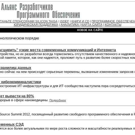
ТАНЬТЕ СПОНСОРАМИ SILICON TAIGA
ISDEF
КНИГИ И CD
ПРОГРАММНОЕ ОБЕСПЕЧЕ
|
|
|
ЮРИДИЧЕСКАЯ ПОДДЕРЖКА
АНАЛИТИКА
КАРТА САЙТА
КОНТАКТЫ
|
|
|
НОВОЕ НА САЙТЕ
онологическом порядке
асширить" узкие места современных коммуникаций и Интернета
ройства, но их разработки всегда тормозились отсутствием качественного и надежн
ой памяти, которое, как они надеются, проложит путь к развитию более скоростных к
 хранилищ данных
 но сейчас на нем происходят серьезные перемены, вызванные изменением запросов
я киберкриминалистики
построение ИТ-инфраструктуры и для ИТ-сообщества наступила пора сосредоточить
ет вырасти на 80%
 прорыв в сфере наномедицины.
Подробнее
n Source Summit 2012, посвященный развитию свободного программного обеспечения в
ременных СЭД
ся все более актуальными по мере роста сложности и масштабности реализуемых про