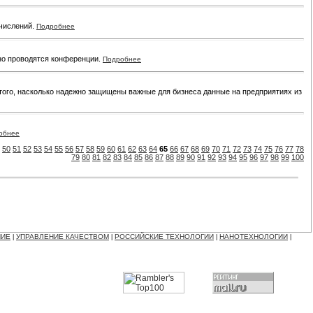
ычислений.
Подробнее
но проводятся конференции.
Подробнее
того, насколько надежно защищены важные для бизнеса данные на предприятиях из
обнее
50
51
52
53
54
55
56
57
58
59
60
61
62
63
64
65
66
67
68
69
70
71
72
73
74
75
76
77
78
79
80
81
82
83
84
85
86
87
88
89
90
91
92
93
94
95
96
97
98
99
100
НИЕ
УПРАВЛЕНИЕ КАЧЕСТВОМ
РОССИЙСКИЕ ТЕХНОЛОГИИ
НАНОТЕХНОЛОГИИ
|
|
|
|