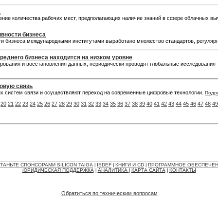
а
ение количества рабочих мест, предполагающих наличие знаний в сфере облачных в
ывности бизнеса
и бизнеса международными институтами выработано множество стандартов, регуляр
реднего бизнеса находится на низком уровне
рования и восстановления данных, периодически проводят глобальные исследования 
овую связь
х систем связи и осуществляют переход на современные цифровые технологии.
Подр
20
21
22
23
24
25
26
27
28
29
30
31
32
33
34
35
36
37
38
39
40
41
42
43
44
45
46
47
48
49
ТАНЬТЕ СПОНСОРАМИ SILICON TAIGA
ISDEF
КНИГИ И CD
ПРОГРАММНОЕ ОБЕСПЕЧЕ
|
|
|
ЮРИДИЧЕСКАЯ ПОДДЕРЖКА
АНАЛИТИКА
КАРТА САЙТА
КОНТАКТЫ
|
|
|
Обратиться по техническим вопросам