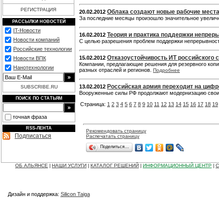
РЕГИСТРАЦИЯ
Облака создают новые рабочие мест
20.02.2012
За последние месяцы произошло значительное увелич
РАССЫЛКИ НОВОСТЕЙ
IT-Новости
Теория и практика поддержки непрер
16.02.2012
Новости компаний
С целью разрешения проблем поддержки непрерывност
Российские технологии
Отказоустойчивость ИТ российского с
15.02.2012
Новости ВПК
Компании, предлагающие решения для резервного копи
Нанотехнологии
разных отраслей и регионов.
Подробнее
Российская армия переходит на цифр
13.02.2012
SUBSCRIBE.RU
Вооруженные силы РФ продолжают модернизацию свои
ПОИСК ПО СТАТЬЯМ
Страница:
1
2
3
4
5
6
7
8
9
10
11
12
13
14
15
16
17
18
19
точная фраза
RSS-ЛЕНТА
Рекомендовать страницу
Подписаться
Распечатать страницу
Поделиться…
ОБ АЛЬЯНСЕ
НАШИ УСЛУГИ
КАТАЛОГ РЕШЕНИЙ
ИНФОРМАЦИОННЫЙ ЦЕНТР
С
|
|
|
|
Дизайн и поддержка:
Silicon Taiga