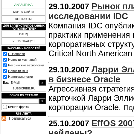
Рынок пл
29.10.2007
АНАЛИТИКА
КАРТА САЙТА
исследовании IDC
КОНТАКТЫ
Компания IDC опубли
ДЛЯ ЗАРЕГИСТРИРОВАННЫХ
ПОЛЬЗОВАТЕЛЕЙ
практики применения 
ВХОД
РЕГИСТРАЦИЯ
корпоративных структ
РАССЫЛКИ НОВОСТЕЙ
Critical North American
IT-Новости
Новости компаний
Российские технологии
Ларри Эл
29.10.2007
Новости ВПК
в бизнесе Oracle
Нанотехнологии
Агрессивная стратеги
SUBSCRIBE.RU
карточкой Ларри Элли
ПОИСК ПО СТАТЬЯМ
корпорации Oracle.
По
точная фраза
RSS-ЛЕНТА
Подписаться
EffOS 20
25.10.2007
найдены?