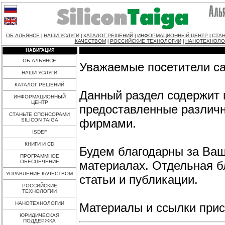
ОБ АЛЬЯНСЕ
НАШИ УСЛУГИ
КАТАЛОГ РЕШЕНИЙ
ИНФОРМАЦИОННЫЙ ЦЕНТР
СТАН
|
|
|
|
КАЧЕСТВОМ
РОССИЙСКИЕ ТЕХНОЛОГИИ
НАНОТЕХНОЛО
|
|
НАВИГАЦИЯ
ОБ АЛЬЯНСЕ
Уважаемые посетители с
НАШИ УСЛУГИ
КАТАЛОГ РЕШЕНИЙ
Данный раздел содержит 
ИНФОРМАЦИОННЫЙ
ЦЕНТР
предоставленные различ
СТАНЬТЕ СПОНСОРАМИ
фирмами.
SILICON TAIGA
ISDEF
КНИГИ И CD
Будем благодарны за Ваш
ПРОГРАММНОЕ
ОБЕСПЕЧЕНИЕ
материалах. Отдельная б
УПРАВЛЕНИЕ КАЧЕСТВОМ
статьи и публикации.
РОССИЙСКИЕ
ТЕХНОЛОГИИ
НАНОТЕХНОЛОГИИ
Материалы и ссылки присы
ЮРИДИЧЕСКАЯ
ПОДДЕРЖКА