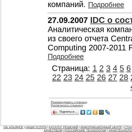
компаний.
Подробнее
IDC о со
27.09.2007
Аналитическая компа
из своего отчета Centr
Computing 2007-2011 F
Подробнее
Страница:
1
2
3
4
5
6
22
23
24
25
26
27
28
Рекомендовать страницу
Распечатать страницу
Поделиться…
ОБ АЛЬЯНСЕ
НАШИ УСЛУГИ
КАТАЛОГ РЕШЕНИЙ
ИНФОРМАЦИОННЫЙ ЦЕНТР
СТАН
|
|
|
|
КАЧЕСТВОМ
РОССИЙСКИЕ ТЕХНОЛОГИИ
НАНОТЕХНОЛО
|
|