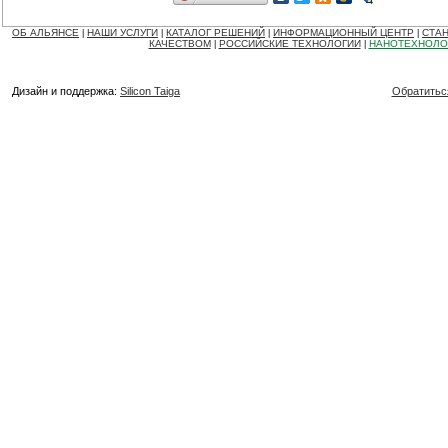
ОБ АЛЬЯНСЕ
НАШИ УСЛУГИ
КАТАЛОГ РЕШЕНИЙ
ИНФОРМАЦИОННЫЙ ЦЕНТР
СТАН
|
|
|
|
КАЧЕСТВОМ
РОССИЙСКИЕ ТЕХНОЛОГИИ
НАНОТЕХНОЛО
|
|
Дизайн и поддержка:
Silicon Taiga
Обратитьс