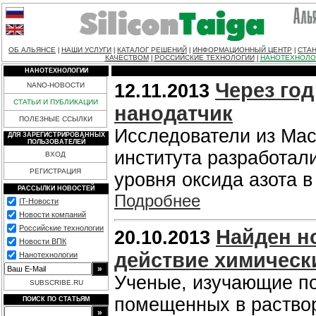
ОБ АЛЬЯНСЕ
НАШИ УСЛУГИ
КАТАЛОГ РЕШЕНИЙ
ИНФОРМАЦИОННЫЙ ЦЕНТР
СТАН
|
|
|
|
КАЧЕСТВОМ
РОССИЙСКИЕ ТЕХНОЛОГИИ
НАНОТЕХНОЛО
|
|
НАНОТЕХНОЛОГИИ
Через го
12.11.2013
NANO-НОВОСТИ
СТАТЬИ И ПУБЛИКАЦИИ
нанодатчик
ПОЛЕЗНЫЕ ССЫЛКИ
Исследователи из Мас
ДЛЯ ЗАРЕГИСТРИРОВАННЫХ
ПОЛЬЗОВАТЕЛЕЙ
института разработал
ВХОД
РЕГИСТРАЦИЯ
уровня оксида азота в
РАССЫЛКИ НОВОСТЕЙ
Подробнее
IT-Новости
Новости компаний
Российские технологии
Найден н
20.10.2013
Новости ВПК
действие химическ
Нанотехнологии
Ученые, изучающие по
SUBSCRIBE.RU
помещенных в раствор
ПОИСК ПО СТАТЬЯМ