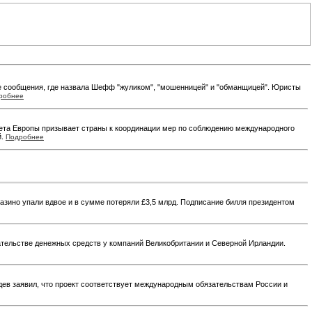
те сообщения, где назвала Шефф "жуликом", "мошенницей" и "обманщицей". Юристы
робнее
ета Европы призывает страны к координации мер по соблюдению международного
й.
Подробнее
азино упали вдвое и в сумме потеряли £3,5 млрд. Подписание билля президентом
ательстве денежных средств у компаний Великобритании и Северной Ирландии.
дев заявил, что проект соответствует международным обязательствам России и