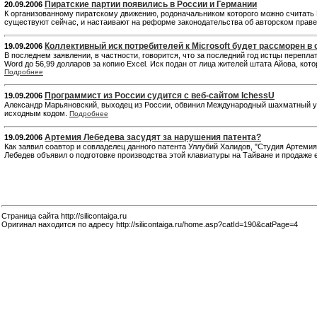
Пиратские партии появились в России и Германии
20.09.2006
К организованному пиратскому движению, родоначальником которого можно считать 
существуют сейчас, и настаивают на реформе законодательства об авторском праве
Коллективный иск потребителей к Microsoft будет рассморен в 
19.09.2006
В последнем заявлении, в частности, говорится, что за последний год истцы перепла
Word до 56,99 долларов за копию Excel. Иск подан от лица жителей штата Айова, ко
Подробнее
Программист из России судится с веб-сайтом IchessU
19.09.2006
Александр Марьяновский, выходец из России, обвинил Международный шахматный ун
исходным кодом.
Подробнее
Артемия Лебедева засудят за нарушения патента?
19.09.2006
Как заявил соавтор и совладелец данного патента Уллубий Халидов, "Студия Артеми
Лебедев объявил о подготовке производства этой клавиатуры на Тайване и продаже 
Страница сайта http://silicontaiga.ru
Оригинал находится по адресу http://silicontaiga.ru/home.asp?catId=190&catPage=4