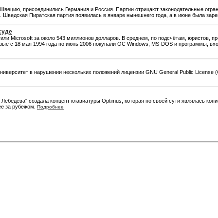
Швецию, присоединились Германия и Россия. Партии отрицают законодательные огран
. Шведская Пиратская партия появилась в январе нынешнего года, а в июне была зар
суде
тили Microsoft за около 543 миллионов долларов. В среднем, по подсчётам, юристов, 
торые с 18 мая 1994 года по июнь 2006 покупали ОС Windows, MS-DOS и программы, вхо
иверситет в нарушении нескольких положений лицензии GNU General Public License 
я Лебедева" создала концепт клавиатуры Optimus, которая по своей сути являлась ко
ее за рубежом.
Подробнее