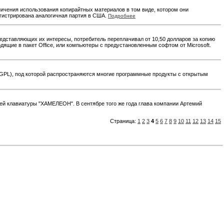
ичения использования копирайтных материалов в том виде, котором они
егистрирована аналогичная партия в США.
Подробнее
представляющих их интересы, потребитель переплачивал от 10,50 долларов за копию
дящие в пакет Office, или компьютеры с предустановленным софтом от Microsoft.
(GPL), под которой распространяются многие программные продукты с открытым
пией клавиатуры "ХАМЕЛЕОН". В сентябре того же года глава компании Артемий
Страница:
1
2
3
4
5
6
7
8
9
10
11
12
13
14
15