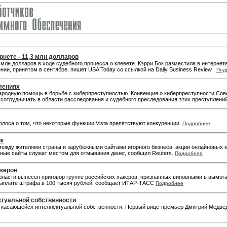
нете - 11,3 млн долларов
лн долларов в ходе судебного процесса о клевете. Кэрри Бок разместила в интерне
и, принятом в сентябре, пишет USA Today со ссылкой на Daily Business Review .
Под
лениях
родную помощь в борьбе с киберпреступностью. Конвенция о киберпреступности Сов
 сотрудничать в области расследования и судебного преследования этих преступлени
олоса о том, что некоторые функции Vista препятствуют конкуренции.
Подробнее
ик
между жителями страны и зарубежными сайтами игорного бизнеса, акции онлайновых к
рные сайты служат местом для отмывания денег, сообщил Reuters.
Подробнее
акеров
бласти вынесен приговор группе российских хакеров, признанных виновными в вымог
 выплате штрафа в 100 тысяч рублей, сообщает ИТАР-ТАСС
Подробнее
ктуальной собственности
К), касающейся интеллектуальной собственности. Первый вице-премьер Дмитрий Медве