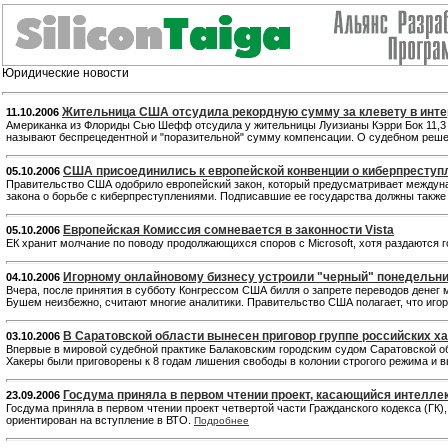
Юридические новости
Жительница США отсудила рекордную сумму за клевету в интер
11.10.2006
Американка из Флориды Сью Шефф отсудила у жительницы Луизианы Кэрри Бок 11,3 м
называют беспрецедентной и "поразительной" сумму компенсации. О судебном решени
США присоединились к европейской конвенции о киберпреступ
05.10.2006
Правительство США одобрило европейский закон, который предусматривает междуна
закона о борьбе с киберпреступлениями. Подписавшие ее государства должны также
Европейская Комиссия сомневается в законности Vista
05.10.2006
ЕК хранит молчание по поводу продолжающихся споров с Microsoft, хотя раздаются г
Игорному онлайновому бизнесу устроили "черный" понедельн
04.10.2006
Вчера, после принятия в субботу Конгрессом США билля о запрете переводов денег 
Бушем неизбежно, считают многие аналитики. Правительство США полагает, что иго
В Саратовской области вынесен приговор группе российских х
03.10.2006
Впервые в мировой судебной практике Балаковским городским судом Саратовской о
Хакеры были приговорены к 8 годам лишения свободы в колонии строгого режима и
Госдума приняла в первом чтении проект, касающийся интелле
23.09.2006
Госдума приняла в первом чтении проект четвертой части Гражданского кодекса (Г
ориентирован на вступление в ВТО.
Подробнее