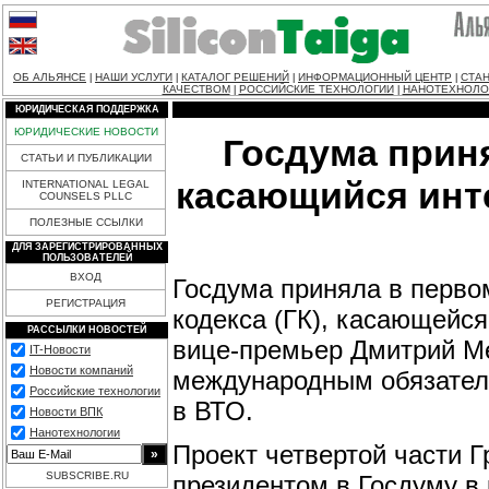
ОБ АЛЬЯНСЕ
НАШИ УСЛУГИ
КАТАЛОГ РЕШЕНИЙ
ИНФОРМАЦИОННЫЙ ЦЕНТР
СТАН
|
|
|
|
КАЧЕСТВОМ
РОССИЙСКИЕ ТЕХНОЛОГИИ
НАНОТЕХНОЛО
|
|
ЮРИДИЧЕСКАЯ ПОДДЕРЖКА
ЮРИДИЧЕСКИЕ НОВОСТИ
Госдума приня
СТАТЬИ И ПУБЛИКАЦИИ
касающийся инт
INTERNATIONAL LEGAL
COUNSELS PLLC
ПОЛЕЗНЫЕ ССЫЛКИ
ДЛЯ ЗАРЕГИСТРИРОВАННЫХ
ПОЛЬЗОВАТЕЛЕЙ
ВХОД
Госдума приняла в первом
РЕГИСТРАЦИЯ
кодекса (ГК), касающейс
РАССЫЛКИ НОВОСТЕЙ
вице-премьер Дмитрий Ме
IT-Новости
Новости компаний
международным обязатель
Российские технологии
в ВТО.
Новости ВПК
Нанотехнологии
Проект четвертой части Г
SUBSCRIBE.RU
президентом в Госдуму в 