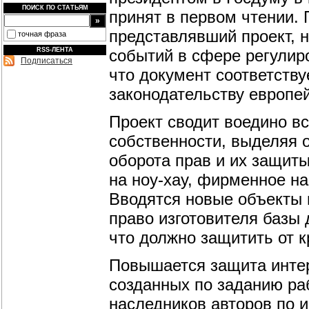
ПОИСК ПО СТАТЬЯМ
принят в первом чтении.
представлявший проект, 
точная фраза
событий в сфере регулир
RSS-ЛЕНТА
Подписаться
что документ соответств
законодательству европе
Проект сводит воедино в
собственности, выделяя 
оборота прав и их защиты
на ноу-хау, фирменное н
Вводятся новые объекты 
право изготовителя базы 
что должно защитить от к
Повышается защита интер
созданных по заданию ра
наследников авторов по 