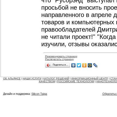
что "Русбрэнд" выступал
просьбой не вносить прое
направленного в апреле 
товаров и компьютерных 
правообладателей Дмитри
не читали проект!" "Когд
изучили, отзывы оказали
Рекомендовать страницу
Распечатать страницу
Поделиться…
ОБ АЛЬЯНСЕ
НАШИ УСЛУГИ
КАТАЛОГ РЕШЕНИЙ
ИНФОРМАЦИОННЫЙ ЦЕНТР
СТАН
|
|
|
|
КАЧЕСТВОМ
РОССИЙСКИЕ ТЕХНОЛОГИИ
НАНОТЕХНОЛО
|
|
Дизайн и поддержка:
Silicon Taiga
Обратитьс