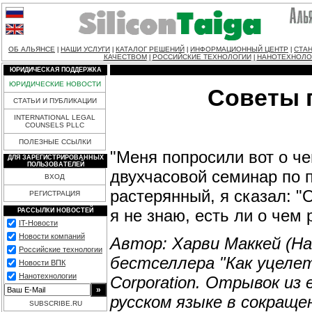
ОБ АЛЬЯНСЕ
НАШИ УСЛУГИ
КАТАЛОГ РЕШЕНИЙ
ИНФОРМАЦИОННЫЙ ЦЕНТР
СТАН
|
|
|
|
КАЧЕСТВОМ
РОССИЙСКИЕ ТЕХНОЛОГИИ
НАНОТЕХНОЛО
|
|
ЮРИДИЧЕСКАЯ ПОДДЕРЖКА
ЮРИДИЧЕСКИЕ НОВОСТИ
Советы 
СТАТЬИ И ПУБЛИКАЦИИ
INTERNATIONAL LEGAL
COUNSELS PLLC
ПОЛЕЗНЫЕ ССЫЛКИ
"Меня попросили вот о ч
ДЛЯ ЗАРЕГИСТРИРОВАННЫХ
ПОЛЬЗОВАТЕЛЕЙ
двухчасовой семинар по 
ВХОД
растерянный, я сказал: "
РЕГИСТРАЦИЯ
я не знаю, есть ли о чем 
РАССЫЛКИ НОВОСТЕЙ
IT-Новости
Новости компаний
Автор: Харви Маккей (H
Российские технологии
бестселлера "Как уцелет
Новости ВПК
Нанотехнологии
Corporation. Отрывок из 
русском языке в сокраще
SUBSCRIBE.RU