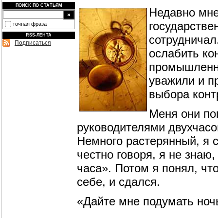
ПОИСК ПО СТАТЬЯМ
Недавно мне
государстве
точная фраза
RSS-ЛЕНТА
сотрудничал
Подписаться
ослабить ко
промышленно
уважили и п
выбора конт
Меня они по
руководителями двухчасо
Немного растерянный, я с
честно говоря, я не знаю,
часа». Потом я понял, ч
себе, и сдался.
«Дайте мне подумать ночь