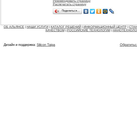
Рекомендовать страницу
Распечатать страницу
Поделиться…
ОБ АЛЬЯНСЕ
НАШИ УСЛУГИ
КАТАЛОГ РЕШЕНИЙ
ИНФОРМАЦИОННЫЙ ЦЕНТР
СТАН
|
|
|
|
КАЧЕСТВОМ
РОССИЙСКИЕ ТЕХНОЛОГИИ
НАНОТЕХНОЛО
|
|
Дизайн и поддержка:
Silicon Taiga
Обратитьс