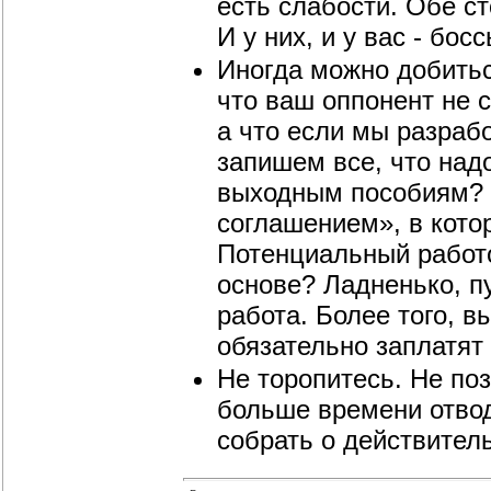
есть слабости. Обе с
И у них, и у вас - бос
Иногда можно добитьс
что ваш оппонент не 
а что если мы разрабо
запишем все, что над
выходным пособиям? Л
соглашением», в котор
Потенциальный работо
основе? Ладненько, п
работа. Более того, в
обязательно заплатят 
Не торопитесь. Не по
больше времени отво
собрать о действител