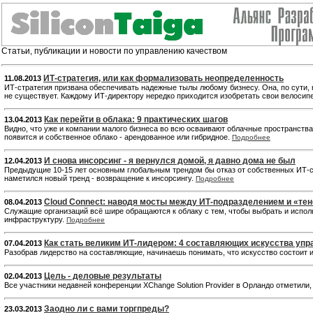
Статьи, публикации и новости по управлению качеством
ИТ-стратегия, или как формализовать неопределенность
11.08.2013
ИТ-стратегия призвана обеспечивать надежные тылы любому бизнесу. Она, по сути, 
не существует. Каждому ИТ-директору нередко приходится изобретать свои велосипе
Как перейти в облака: 9 практических шагов
13.04.2013
Видно, что уже и компании малого бизнеса во всю осваивают облачные пространства
появится и собственное облако - арендованное или гибридное.
Подробнее
И снова инсорсинг - я вернулся домой, я давно дома не был
12.04.2013
Предыдущие 10-15 лет основным глобальным трендом бы отказ от собственных ИТ-слу
наметился новый тренд - возвращение к инсорсингу.
Подробнее
Cloud Connect: наводя мосты между ИТ-подразделением и «те
08.04.2013
Служащие организаций всё шире обращаются к облаку с тем, чтобы выбрать и испол
инфраструктуру.
Подробнее
Как стать великим ИТ-лидером: 4 составляющих искусства упр
07.04.2013
Разобрав лидерство на составляющие, начинаешь понимать, что искусство состоит и
Цель - деловые результаты
02.04.2013
Все участники недавней конференции XChange Solution Provider в Орландо отметили
Заодно ли с вами торгпреды?
23.03.2013