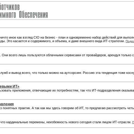
ничто иное как взгляд CIO на бизнес - план и одновременно набор действий для выпо
ды. Это касается и содержимого, и объема, и даже внешнего вида ИТ-стратегии.
Подр
. Они всего лишь пользуются облачными сервисами от провайдеров, арендуя только с
жб и вывод всего, что только можно на аутсорсинг. Россию эта тенденция тоже косн
невыми ИТ»
ьзовать приложения, отвечающие их потребностям, так что ИТ-подразделения оказыв
авления
з понятных практик. А так как мы здесь говорим об ИТ, то предлагаю рассмотреть ч
, что кардинальные перемены, неизбежность нового сегодня стали лицом ИТ-отрасли.