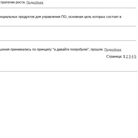
стратегию роста.
Подробнее
ециальных продуктов для управления ПО, основная цель которых состоит в
шения принимались по принципу "а давайте попробуем", прошли.
Подробнее
Страница:
1
2
3
4
5