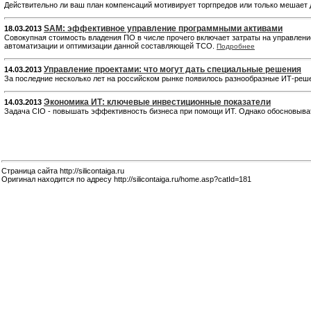
Действительно ли ваш план компенсаций мотивирует торгпредов или только мешает
SAM: эффективное управление программными активами
18.03.2013
Совокупная стоимость владения ПО в числе прочего включает затраты на управлени
автоматизации и оптимизации данной составляющей TCO.
Подробнее
Управление проектами: что могут дать специальные решения
14.03.2013
За последние несколько лет на российском рынке появилось разнообразные ИТ-реше
Экономика ИТ: ключевые инвестиционные показатели
14.03.2013
Задача CIO - повышать эффективность бизнеса при помощи ИТ. Однако обосновыват
Страница сайта http://silicontaiga.ru
Оригинал находится по адресу http://silicontaiga.ru/home.asp?catId=181