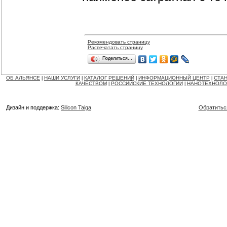
Рекомендовать страницу
Распечатать страницу
Поделиться…
ОБ АЛЬЯНСЕ
НАШИ УСЛУГИ
КАТАЛОГ РЕШЕНИЙ
ИНФОРМАЦИОННЫЙ ЦЕНТР
СТАН
|
|
|
|
КАЧЕСТВОМ
РОССИЙСКИЕ ТЕХНОЛОГИИ
НАНОТЕХНОЛО
|
|
Дизайн и поддержка:
Silicon Taiga
Обратитьс