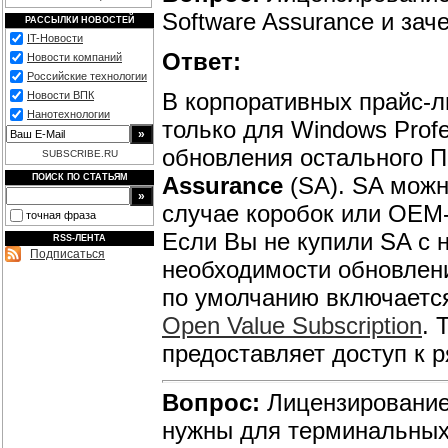
Software Assurance и зач
РАССЫЛКИ НОВОСТЕЙ
IT-Новости
Ответ:
Новости компаний
Российские технологии
В корпоративных прайс-л
Новости ВПК
Нанотехнологии
только для Windows Prof
обновления остального П
SUBSCRIBE.RU
ПОИСК ПО СТАТЬЯМ
Assurance
(SA). SA можн
случае коробок или OEM-в
точная фраза
Если Вы не купили SA с 
RSS-ЛЕНТА
Подписаться
необходимости обновлени
по умолчанию включаетс
Open Value Subscription
. 
предоставляет доступ к 
Вопрос:
Лицензирование
нужны для терминальных