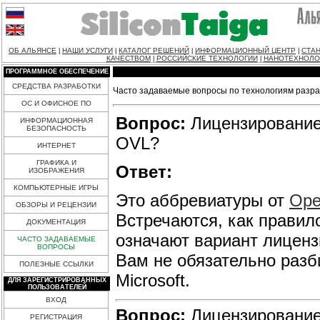
ОБ АЛЬЯНСЕ
НАШИ УСЛУГИ
КАТАЛОГ РЕШЕНИЙ
ИНФОРМАЦИОННЫЙ ЦЕНТР
СТАН
|
|
|
|
КАЧЕСТВОМ
РОССИЙСКИЕ ТЕХНОЛОГИИ
НАНОТЕХНОЛО
|
|
ПРОГРАММНОЕ ОБЕСПЕЧЕНИЕ
СРЕДСТВА РАЗРАБОТКИ
Часто задаваемые вопросы по технологиям разра
ОС И ОФИСНОЕ ПО
Вопрос:
Лицензирование 
ИНФОРМАЦИОННАЯ
БЕЗОПАСНОСТЬ
OVL?
ИНТЕРНЕТ
ГРАФИКА И
Ответ:
ИЗОБРАЖЕНИЯ
КОМПЬЮТЕРНЫЕ ИГРЫ
Это аббревиатуры от
Ope
ОБЗОРЫ И РЕЦЕНЗИИ
Встречаются, как правил
ДОКУМЕНТАЦИЯ
означают вариант лиценз
ЧАСТО ЗАДАВАЕМЫЕ
ВОПРОСЫ
Вам не обязательно разб
ПОЛЕЗНЫЕ ССЫЛКИ
Microsoft.
ДЛЯ ЗАРЕГИСТРИРОВАННЫХ
ПОЛЬЗОВАТЕЛЕЙ
ВХОД
Вопрос:
Лицензирование 
РЕГИСТРАЦИЯ