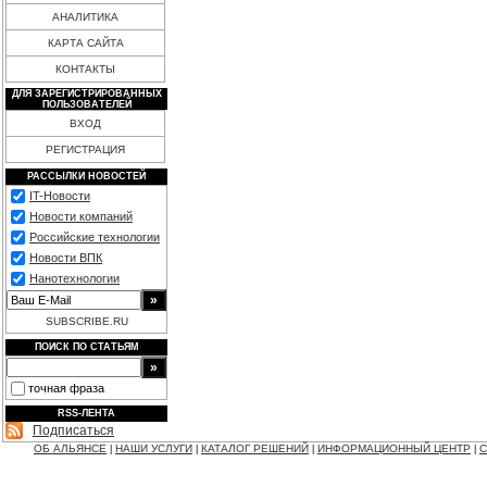
АНАЛИТИКА
КАРТА САЙТА
КОНТАКТЫ
ДЛЯ ЗАРЕГИСТРИРОВАННЫХ
ПОЛЬЗОВАТЕЛЕЙ
ВХОД
РЕГИСТРАЦИЯ
РАССЫЛКИ НОВОСТЕЙ
IT-Новости
Новости компаний
Российские технологии
Новости ВПК
Нанотехнологии
SUBSCRIBE.RU
ПОИСК ПО СТАТЬЯМ
точная фраза
RSS-ЛЕНТА
Подписаться
ОБ АЛЬЯНСЕ
НАШИ УСЛУГИ
КАТАЛОГ РЕШЕНИЙ
ИНФОРМАЦИОННЫЙ ЦЕНТР
С
|
|
|
|