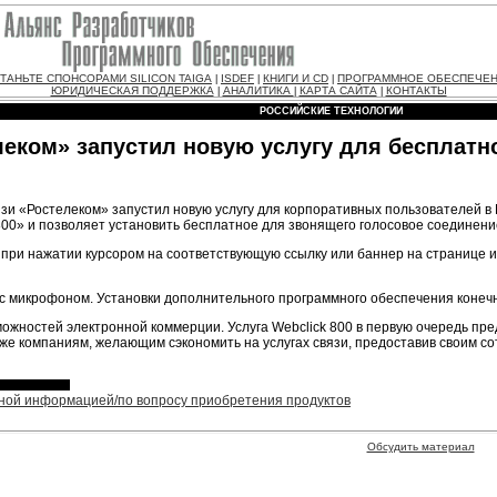
ТАНЬТЕ СПОНСОРАМИ SILICON TAIGA
ISDEF
КНИГИ И CD
ПРОГРАММНОЕ ОБЕСПЕЧЕ
|
|
|
ЮРИДИЧЕСКАЯ ПОДДЕРЖКА
АНАЛИТИКА
КАРТА САЙТА
КОНТАКТЫ
|
|
|
РОССИЙСКИЕ ТЕХНОЛОГИИ
еком» запустил новую услугу для бесплатн
и «Ростелеком» запустил новую услугу для корпоративных пользователей в М
00» и позволяет установить бесплатное для звонящего голосовое соединение
 при нажатии курсором на соответствующую ссылку или баннер на странице 
с микрофоном. Установки дополнительного программного обеспечения конеч
жностей электронной коммерции. Услуга Webclick 800 в первую очередь пр
кже компаниям, желающим сэкономить на услугах связи, предоставив своим с
ьной информацией/по вопросу приобретения продуктов
Обсудить материал