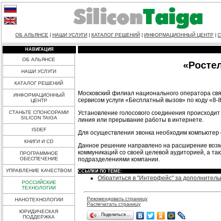
ОБ АЛЬЯНСЕ
НАШИ УСЛУГИ
КАТАЛОГ РЕШЕНИЙ
ИНФОРМАЦИОННЫЙ ЦЕНТР
С
|
|
|
|
НАВИГАЦИЯ
ОБ АЛЬЯНСЕ
«Ростел
НАШИ УСЛУГИ
КАТАЛОГ РЕШЕНИЙ
Московский филиал национального оператора связ
ИНФОРМАЦИОННЫЙ
сервисом услуги «Бесплатный вызов» по коду «8-8
ЦЕНТР
Установление голосового соединения происходит
СТАНЬТЕ СПОНСОРАМИ
SILICON TAIGA
линия или прерывание работы в интернете.
ISDEF
Для осуществления звонка необходим компьютер 
КНИГИ И CD
Данное решение направлено на расширение возмо
коммуникаций со своей целевой аудиторией, а та
ПРОГРАММНОЕ
подразделениями компании.
ОБЕСПЕЧЕНИЕ
УПРАВЛЕНИЕ КАЧЕСТВОМ
ССЫЛКИ ПО ТЕМЕ:
Обратиться в "Интерфейс" за дополнител
РОССИЙСКИЕ
ТЕХНОЛОГИИ
Рекомендовать страницу
НАНОТЕХНОЛОГИИ
Распечатать страницу
ЮРИДИЧЕСКАЯ
Поделиться…
ПОДДЕРЖКА