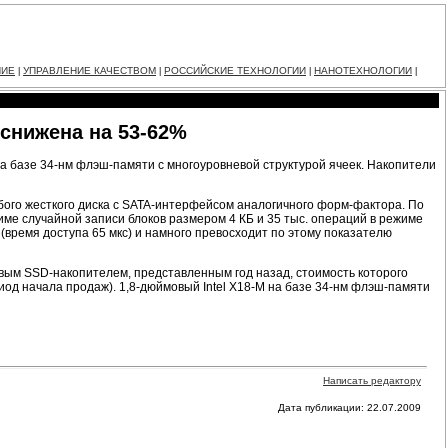
НИЕ
УПРАВЛЕНИЕ КАЧЕСТВОМ
РОССИЙСКИЕ ТЕХНОЛОГИИ
НАНОТЕХНОЛОГИИ
|
|
|
|
 снижена на 53-62%
на базе 34-нм флэш-памяти с многоуровневой структурой ячеек. Накопители
юбого жесткого диска с SATA-интерфейсом аналогичного форм-фактора. По
име случайной записи блоков размером 4 КБ и 35 тыс. операций в режиме
время доступа 65 мкс) и намного превосходит по этому показателю
рвым SSD-накопителем, представленным год назад, стоимость которого
иод начала продаж). 1,8-дюймовый Intel X18-M на базе 34-нм флэш-памяти
Написать редактору
Дата публикации: 22.07.2009