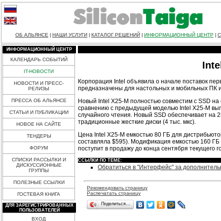
ОБ АЛЬЯНСЕ
НАШИ УСЛУГИ
КАТАЛОГ РЕШЕНИЙ
ИНФОРМАЦИОННЫЙ ЦЕНТР
С
|
|
|
|
ИНФОРМАЦИОННЫЙ ЦЕНТР
КАЛЕНДАРЬ СОБЫТИЙ
Int
IT-НОВОСТИ
Корпорация Intel объявила о начале поставок пе
НОВОСТИ И ПРЕСС-
предназначены для настольных и мобильных ПК и 
РЕЛИЗЫ
Новый Intel X25-M полностью совместим с SSD на
ПРЕССА ОБ АЛЬЯНСЕ
сравнению с предыдущей моделью Intel X25-M вып
СТАТЬИ И ПУБЛИКАЦИИ
случайного чтения. Новый SSD обеспечивает на 
традиционные жесткие диски (4 тыс. мкс).
НОВОЕ НА САЙТЕ
Цена Intel X25-M емкостью 80 ГБ для дистрибьют
ТЕНДЕРЫ
составляла $595). Модификация емкостью 160 ГБ 
поступит в продажу до конца сентября текущего г
ФОРУМ
СПИСКИ РАССЫЛКИ И
ССЫЛКИ ПО ТЕМЕ:
ДИСКУССИОННЫЕ
Обратиться в "Интерфейс" за дополнител
ГРУППЫ
ПОЛЕЗНЫЕ ССЫЛКИ
Рекомендовать страницу
Распечатать страницу
ГОСТЕВАЯ КНИГА
Поделиться…
ДЛЯ ЗАРЕГИСТРИРОВАННЫХ
ПОЛЬЗОВАТЕЛЕЙ
ВХОД