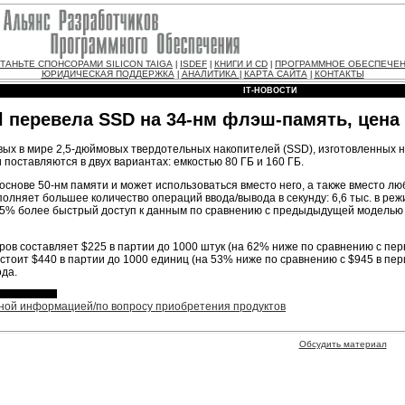
ТАНЬТЕ СПОНСОРАМИ SILICON TAIGA
ISDEF
КНИГИ И CD
ПРОГРАММНОЕ ОБЕСПЕЧЕ
|
|
|
ЮРИДИЧЕСКАЯ ПОДДЕРЖКА
АНАЛИТИКА
КАРТА САЙТА
КОНТАКТЫ
|
|
|
IT-НОВОСТИ
el перевела SSD на 34-нм флэш-память, цена
рвых в мире 2,5-дюймовых твердотельных накопителей (SSD), изготовленных 
поставляются в двух вариантах: емкостью 80 ГБ и 160 ГБ.
 основе 50-нм памяти и может использоваться вместо него, а также вместо л
олняет большее количество операций ввода/вывода в секунду: 6,6 тыс. в реж
25% более быстрый доступ к данным по сравнению с предыдыдущей моделью (
оров составляет $225 в партии до 1000 штук (на 62% ниже по сравнению с пе
стоит $440 в партии до 1000 единиц (на 53% ниже по сравнению с $945 в пер
ода.
ьной информацией/по вопросу приобретения продуктов
Обсудить материал