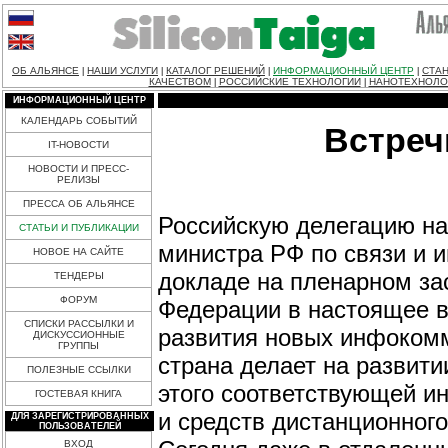
ОБ АЛЬЯНСЕ
НАШИ УСЛУГИ
КАТАЛОГ РЕШЕНИЙ
ИНФОРМАЦИОННЫЙ ЦЕНТР
СТАН
|
|
|
|
КАЧЕСТВОМ
РОССИЙСКИЕ ТЕХНОЛОГИИ
НАНОТЕХНОЛО
|
|
ИНФОРМАЦИОННЫЙ ЦЕНТР
КАЛЕНДАРЬ СОБЫТИЙ
Встреч
IT-НОВОСТИ
НОВОСТИ И ПРЕСС-
РЕЛИЗЫ
ПРЕССА ОБ АЛЬЯНСЕ
Российскую делегацию на
СТАТЬИ И ПУБЛИКАЦИИ
министра РФ по связи и 
НОВОЕ НА САЙТЕ
докладе на пленарном зас
ТЕНДЕРЫ
ФОРУМ
Федерации в настоящее 
СПИСКИ РАССЫЛКИ И
развития новых инфоком
ДИСКУССИОННЫЕ
ГРУППЫ
страна делает на развит
ПОЛЕЗНЫЕ ССЫЛКИ
этого соответствующей и
ГОСТЕВАЯ КНИГА
и средств дистанционного
ДЛЯ ЗАРЕГИСТРИРОВАННЫХ
ПОЛЬЗОВАТЕЛЕЙ
ВХОД