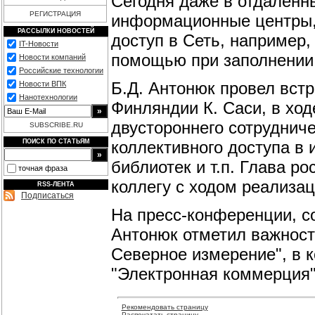
Сегодня даже в отдаленн
РЕГИСТРАЦИЯ
информационные центры,
РАССЫЛКИ НОВОСТЕЙ
доступ в Сеть, например,
IT-Новости
помощью при заполнении
Новости компаний
Российские технологии
Б.Д. Антонюк провел встр
Новости ВПК
Нанотехнологии
Финляндии К. Саси, в хо
двустороннего сотрудниче
SUBSCRIBE.RU
коллективного доступа в 
ПОИСК ПО СТАТЬЯМ
библиотек и т.п. Глава р
точная фраза
коллегу с ходом реализа
RSS-ЛЕНТА
Подписаться
На пресс-конференции, с
Антонюк отметил важност
Северное измерение", в 
"Электронная коммерция"
Рекомендовать страницу
Распечатать страницу