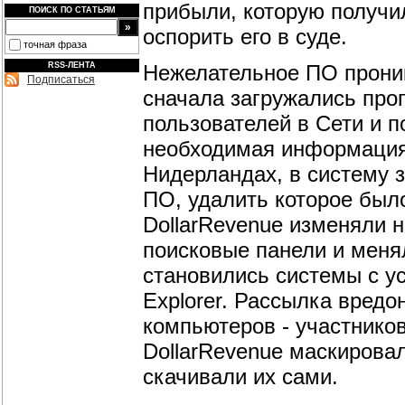
прибыли, которую получи
ПОИСК ПО СТАТЬЯМ
оспорить его в суде.
точная фраза
Нежелательное ПО проник
RSS-ЛЕНТА
Подписаться
сначала загружались пр
пользователей в Сети и 
необходимая информация 
Нидерландах, в систему 
ПО, удалить которое было
DollarRevenue изменяли 
поисковые панели и мен
становились системы с ус
Explorer. Рассылка вредо
компьютеров - участнико
DollarRevenue маскирова
скачивали их сами.