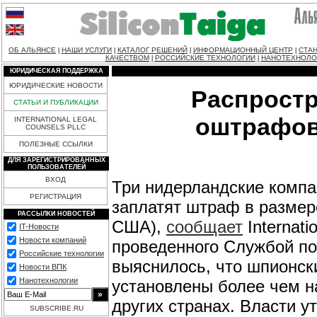
ОБ АЛЬЯНСЕ
НАШИ УСЛУГИ
КАТАЛОГ РЕШЕНИЙ
ИНФОРМАЦИОННЫЙ ЦЕНТР
СТАН
|
|
|
|
КАЧЕСТВОМ
РОССИЙСКИЕ ТЕХНОЛОГИИ
НАНОТЕХНОЛО
|
|
ЮРИДИЧЕСКАЯ ПОДДЕРЖКА
ЮРИДИЧЕСКИЕ НОВОСТИ
Распростр
СТАТЬИ И ПУБЛИКАЦИИ
оштрафов
INTERNATIONAL LEGAL
COUNSELS PLLC
ПОЛЕЗНЫЕ ССЫЛКИ
ДЛЯ ЗАРЕГИСТРИРОВАННЫХ
ПОЛЬЗОВАТЕЛЕЙ
ВХОД
Три нидерландские компа
РЕГИСТРАЦИЯ
заплатят штраф в размер
РАССЫЛКИ НОВОСТЕЙ
США),
сообщает
Internati
IT-Новости
Новости компаний
проведенного Службой по
Российские технологии
выяснилось, что шпионск
Новости ВПК
Нанотехнологии
установлены более чем н
других странах. Власти 
SUBSCRIBE.RU