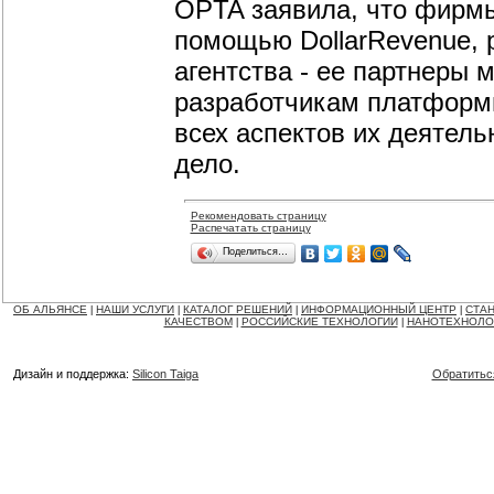
OPTA заявила, что фирмы
помощью DollarRevenue, 
агентства - ее партнеры м
разработчикам платформы
всех аспектов их деятель
дело.
Рекомендовать страницу
Распечатать страницу
Поделиться…
ОБ АЛЬЯНСЕ
НАШИ УСЛУГИ
КАТАЛОГ РЕШЕНИЙ
ИНФОРМАЦИОННЫЙ ЦЕНТР
СТАН
|
|
|
|
КАЧЕСТВОМ
РОССИЙСКИЕ ТЕХНОЛОГИИ
НАНОТЕХНОЛО
|
|
Дизайн и поддержка:
Silicon Taiga
Обратитьс