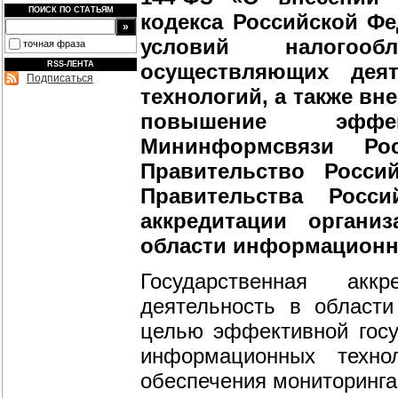
ПОИСК ПО СТАТЬЯМ
кодекса Российской Фе
условий налогооб
точная фраза
осуществляющих дея
RSS-ЛЕНТА
Подписаться
технологий, а также вн
повышение эффе
Мининформсвязи Ро
Правительство Росси
Правительства Росс
аккредитации органи
области информационн
Государственная акк
деятельность в области
целью эффективной госу
информационных техно
обеспечения мониторинга