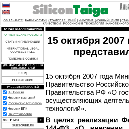
ОБ АЛЬЯНСЕ
НАШИ УСЛУГИ
КАТАЛОГ РЕШЕНИЙ
ИНФОРМАЦИОННЫЙ ЦЕНТР
СТАН
|
|
|
|
КАЧЕСТВОМ
РОССИЙСКИЕ ТЕХНОЛОГИИ
НАНОТЕХНОЛО
|
|
ЮРИДИЧЕСКАЯ ПОДДЕРЖКА
ЮРИДИЧЕСКИЕ НОВОСТИ
15 октября 200
СТАТЬИ И ПУБЛИКАЦИИ
представи
INTERNATIONAL LEGAL
COUNSELS PLLC
ПОЛЕЗНЫЕ ССЫЛКИ
ДЛЯ ЗАРЕГИСТРИРОВАННЫХ
ПОЛЬЗОВАТЕЛЕЙ
ВХОД
15 октября 2007 года Ми
РЕГИСТРАЦИЯ
Правительство Российско
РАССЫЛКИ НОВОСТЕЙ
Правительства РФ «О гос
IT-Новости
Новости компаний
осуществляющих деятель
Российские технологии
технологий».
Новости ВПК
Нанотехнологии
В целях реализации Фе
SUBSCRIBE.RU
144-ФЗ «О внесении 