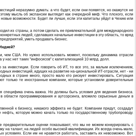
естиций неразумно думать: а что будет, если они появятся, но окажутся не
оэтому мысль об экспансии выглядит как очередной миф. Что плохого, если
 новые возможности. Будет ли лучше, если эти капиталы уйдут в Чехию или
уходил из страны, а потом сделать ее привлекательной для международного
 конкретных людей, сделавших начальные инвестиции в эту область, то вряд
 предприятий, уметь продавать бизнес.
 Индией?
м, чем США. Но нужно использовать момент, поскольку динамика отрасли
а у нас нет таких "инфосисов" с капитализацией 10 млрд. долл.
 за инвестиции. Если говорить об ИТ, то все это, за малым исключением,
одных инвестиций, идущих на развитие на-циональной ИТ-отрасли, нет - ни
ободных в стране много, просто мало кто рискует инвестировать. Ситуация
руют только те иностранные компании, которые установили доверительные
ая специфика очень важна. Но должны быть условия для ведения бизнеса.
г в области программирования и аутсорсинга, вложило серьезные деньги в
венной к бизнесу, никакого эффекта не будет. Компании придут, создадут
не нефть, которую можно качать только по государственному трубопроводу.
ые предварительные оценки показывают, что мы не можем конкурировать с
ку на талант, на людей особо высокой квалификации. Их всегда очень мало,
ых условиях. Если им не нравится работать, заставить их невозможно. Вот