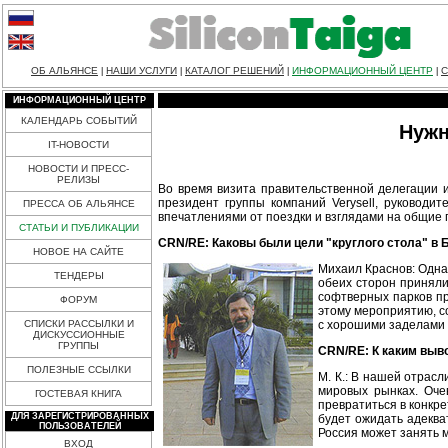
ОБ АЛЬЯНСЕ
НАШИ УСЛУГИ
КАТАЛОГ РЕШЕНИЙ
ИНФОРМАЦИОННЫЙ ЦЕНТР
С
|
|
|
|
ИНФОРМАЦИОННЫЙ ЦЕНТР
КАЛЕНДАРЬ СОБЫТИЙ
Нужн
IT-НОВОСТИ
НОВОСТИ И ПРЕСС-
РЕЛИЗЫ
Во время визита правительственной делегации и
президент группы компаний Verysell, руковод
ПРЕССА ОБ АЛЬЯНСЕ
впечатлениями от поездки и взглядами на общие 
СТАТЬИ И ПУБЛИКАЦИИ
CRN/RE: Каковы были цели "круглого стола" в Б
НОВОЕ НА САЙТЕ
Михаил Краснов: Одна 
ТЕНДЕРЫ
обеих сторон приняли
софтверных парков п
ФОРУМ
этому мероприятию, с
с хорошими заделами 
СПИСКИ РАССЫЛКИ И
ДИСКУССИОННЫЕ
ГРУППЫ
CRN/RE: К каким выв
ПОЛЕЗНЫЕ ССЫЛКИ
М. К.: В нашей отрас
мировых рынках. Оче
ГОСТЕВАЯ КНИГА
превратиться в конкр
ДЛЯ ЗАРЕГИСТРИРОВАННЫХ
будет ожидать адеква
ПОЛЬЗОВАТЕЛЕЙ
Россия может занять м
ВХОД