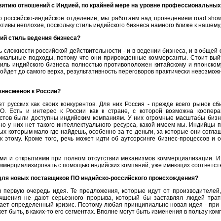
витию отношений с Индией, по крайней мере на уровне профессиональны
 российско-индийское отделение, мы работаем над проведением road show,
ктивы неплохие, поскольку стиль индийского бизнеса намного ближе к нашему,
ий стиль ведения бизнеса?
ь сложности российской действительности - и в ведении бизнеса, и в общей 
льные подходы, потому что они прирожденные коммерсанты. Стоит выйти н
тиль индийского бизнеса полностью противоположен китайскому и японском
дойдет до самого верха, результативность переговоров практически невозмож
знесменов к России?
ет русских как своих конкурентов. Для них Россия - прежде всего рынок
О. Есть и интерес к России как к стране, с которой возможна коопера
стов были доступны индийским компаниям. У них огромные масштабы бизн
но у них нет такого интеллектуального ресурса, какой имеем мы. Индийцы п
ых которым мало где найдешь, особенно за те деньги, за которые они соглаш
к этому. Кроме того, речь может идти об аутсорсинге бизнес-процессов и
ми и открытиями при полном отсутствии механизмов коммерциализации. Их
оммерциализировать с помощью индийских компаний, уже имеющих соответс
 для новых поставщиков ПО индийско-российского происхождения?
в первую очередь идея. Те предложения, которые идут от производителей
чшения не дают серьезного прорыва, который бы заставлял людей трати
ает определенный кризис. Поэтому любая принципиально новая идея - при
жет быть, в каких-то его сегментах. Вполне могут быть изменения в пользу к