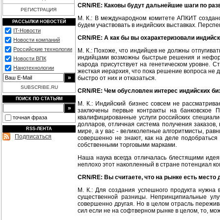
CRN/RE: Каковы будут дальнейшие шаги по раз
РЕГИСТРАЦИЯ
М. К.: В международном комитете АПКИТ создано
РАССЫЛКИ НОВОСТЕЙ
будем участвовать в индийских выставках. Перспе
IT-Новости
CRN/RE: А как бы вы охарактеризовали индийск
Новости компаний
Российские технологии
М. К.: Похоже, что индийцев не должны отпугиват
индийцами возможны быстрые решения и неформа
Новости ВПК
народа присутствует на генетическом уровне. С
Нанотехнологии
жесткая иерархия, что пока решение вопроса не 
быстро от них и отказаться.
SUBSCRIBE.RU
CRN/RE: Чем обусловлен интерес индийских би
ПОИСК ПО СТАТЬЯМ
М. К.: Индийский бизнес совсем не рассматрива
заключены первые контракты на банковское П
квалифицированные услуги российских специали
точная фраза
долларов, отличная система получения заказов, 
RSS-ЛЕНТА
мире, а у вас - великолепные алгоритмисты, равн
Подписаться
совершенно не знают, как на деле подобраться 
собственными торговыми марками.
Наша наука всегда отличалась блестящими идея
неплохо этот накопленный в стране потенциал к
CRN/RE: Вы считаете, что на рынке есть место
М. К.: Для создания успешного продукта нужна 
существенной разницы. Непринципиальные улу
совершенно другая. Но в целом отрасль пережив
сил если не на софтверном рынке в целом, то, мо