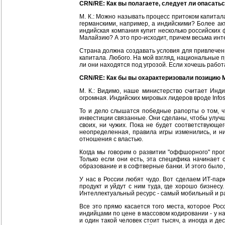
CRN/RE: Как вы полагаете, следует ли опасать
М. К.: Можно называть процесс притоком капитала
германскими, например, а индийскими? Более акт
индийская компания купит несколько российских 
Малайзию? А это про-исходит, причем весьма инт
Страна должна создавать условия для привлечени
капитала. Любого. На мой взгляд, национальные п
ли они находятся под угрозой. Если хочешь работ
CRN/RE: Как бы вы охарактеризовали позицию 
М. К.: Видимо, наше министерство считает Инд
огромная. Индийских мировых лидеров вроде Infosy
То и дело слышатся победные рапорты о том, чт
инвестиции связанные. Они сделаны, чтобы улучш
своих, ни чужих. Пока не будет соответствующег
неопределенная, правила игры изменились, и ни
отношения с властью.
Когда мы говорим о развитии "оффшорного" прог
Только если они есть, эта специфика начинает 
образование и в софтверные банки. И этого было
У нас в России любят чудо. Вот сделаем ИТ-парк
продукт и уйдут с ним туда, где хорошо бизнесу
Интеллектуальный ресурс - самый мобильный и ра
Все это прямо касается того места, которое Ро
индийцами по цене в массовом кодировании - у на
и один такой человек стоит тысяч, а иногда и д