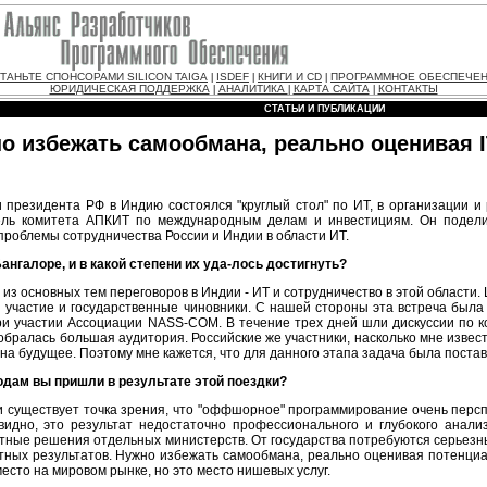
ТАНЬТЕ СПОНСОРАМИ SILICON TAIGA
ISDEF
КНИГИ И CD
ПРОГРАММНОЕ ОБЕСПЕЧЕ
|
|
|
ЮРИДИЧЕСКАЯ ПОДДЕРЖКА
АНАЛИТИКА
КАРТА САЙТА
КОНТАКТЫ
|
|
|
СТАТЬИ И ПУБЛИКАЦИИ
о избежать самообмана, реально оценивая I
 президента РФ в Индию состоялся "круглый стол" по ИТ, в организации и
итель комитета АПКИТ по международным делам и инвестициям. Он поде
проблемы сотрудничества России и Индии в области ИТ.
ангалоре, и в какой степени их уда-лось достигнуть?
из основных тем переговоров в Индии - ИТ и сотрудничество в этой области. 
 участие и государственные чиновники. С нашей стороны эта встреча был
ри участии Ассоциации NASS-СОМ. В течение трех дней шли дискуссии по 
обралась большая аудитория. Российские же участники, насколько мне извест
на будущее. Поэтому мне кажется, что для данного этапа задача была поста
одам вы пришли в результате этой поездки?
ли существует точка зрения, что "оффшорное" программирование очень перс
видно, это результат недостаточно профессионального и глубокого анали
етные решения отдельных министерств. От государства потребуются серьезны
тных результатов. Нужно избежать самообмана, реально оценивая потенциал 
есто на мировом рынке, но это место нишевых услуг.