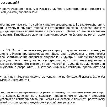
х ассоциаций?
 приуроченного к визиту в Россию индийского министра по ИТ. Возможно,
 чем, скажем, европейского.
обстановке - все то, что сейчас смущает американцев. Во взаимодействии с
а улицу индийского города, как становится понятно - деловая хватка у
у, индийцы очень прагматичны и агрессивны. В Китае и Японии настолько
но понять. Индийцы же склонны принимать решения быстро, но могут так же
 сбыта ПО. Их софтверные вендоры уже присутствуют на нашем рынке, уже
ция в области программирования. Здесь заинтересованы в том, чтобы
еса, капитализация индийских лидеров ИТ-индустрии - многие миллиарды
роводят здесь грань: у нас есть программисты, которым нет конкуренции в
аются работать. Вот в этом их практический интерес. Другое дело, что они
 об участии в разработке ПО, которое индийские компании продвигают под
 так и нет. Имеются отдельные успехи, но не больше. Я думаю, было бы
твующие инструменты.
, не очень-то воспринимаются рынком, потому что пользователь не видит
ть деньги. Конечно, по отдельным направлениям ситуация и динамика
 условии ее коммерциализации - может существенно поменять расстановку
омпаний, использующих индийские и российские ресурсы.