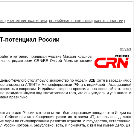
НИЕ
УПРАВЛЕНИЕ КАЧЕСТВОМ
РОССИЙСКИЕ ТЕХНОЛОГИИ
НАНОТЕХНОЛОГИИ
|
|
|
|
T-потенциал России
Verysell
 работе которого принимал участие Михаил Краснов,
лился с редактором CRN/RE Ольгой Мельник своими
Целью "круглого стола" было знакомство по модели B2B, хотя в заседаниях с
а организована АПКИТ и Мининформсвязи РФ, а с индийской - Ассоциацией
конкретным вопросам. Индийская сторона проявила повышенный интерес к
но, покидали Индию под впечатлением того, что они увидели и услышали, и
влена правильно.
пективно для России, которая может быть серьезным конкурентом Индии на
за. Сейчас принята Концепция развития отрасли ИТ, теперь она должна
е меры по стимулированию развития отрасли. И государство, естественно,
России, который, безусловно, есть, и понимать, с кем мы имеем дело. Да,