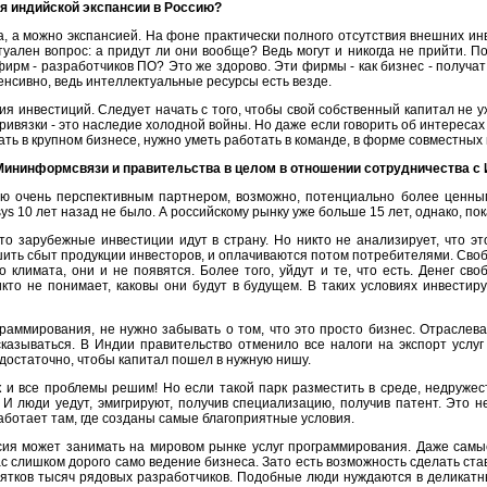
ся индийской экспансии в Россию?
, а можно экспансией. На фоне практически полного отсутствия внешних инв
уален вопрос: а придут ли они вообще? Ведь могут и никогда не прийти. П
фирм - разработчиков ПО? Это же здорово. Эти фирмы - как бизнес - получат
енсивно, ведь интеллектуальные ресурсы есть везде.
я инвестиций. Следует начать с того, чтобы свой собственный капитал не 
ривязки - это наследие холодной войны. Но даже если говорить об интересах
ать в крупном бизнесе, нужно уметь работать в команде, в форме совместных
Мининформсвязи и правительства в целом в отношении сотрудничества с
ию очень перспективным партнером, возможно, потенциально более ценны
s 10 лет назад не было. А российскому рынку уже больше 15 лет, однако, пок
о зарубежные инвестиции идут в страну. Но никто не анализирует, что это
ить сбыт продукции инвесторов, и оплачиваются потом потребителями. Своб
о климата, они и не появятся. Более того, уйдут и те, что есть. Денег св
кто не понимает, каковы они будут в будущем. В таких условиях инвести
раммирования, не нужно забывать о том, что это просто бизнес. Отраслев
сказываться. В Индии правительство отменило все налоги на экспорт услу
 достаточно, чтобы капитал пошел в нужную нишу.
 и все проблемы решим! Но если такой парк разместить в среде, недружест
. И люди уедут, эмигрируют, получив специализацию, получив патент. Это 
ботает там, где созданы самые благоприятные условия.
ссия может занимать на мировом рынке услуг программирования. Даже сам
с слишком дорого само ведение бизнеса. Зато есть возможность сделать став
есятков тысяч рядовых разработчиков. Подобные люди нуждаются в деликатн