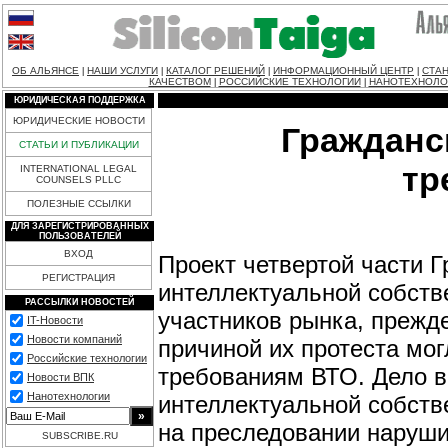
ОБ АЛЬЯНСЕ
НАШИ УСЛУГИ
КАТАЛОГ РЕШЕНИЙ
ИНФОРМАЦИОННЫЙ ЦЕНТР
СТАН
|
|
|
|
КАЧЕСТВОМ
РОССИЙСКИЕ ТЕХНОЛОГИИ
НАНОТЕХНОЛО
|
|
ЮРИДИЧЕСКАЯ ПОДДЕРЖКА
ЮРИДИЧЕСКИЕ НОВОСТИ
Гражданс
СТАТЬИ И ПУБЛИКАЦИИ
тр
INTERNATIONAL LEGAL
COUNSELS PLLC
ПОЛЕЗНЫЕ ССЫЛКИ
ДЛЯ ЗАРЕГИСТРИРОВАННЫХ
ПОЛЬЗОВАТЕЛЕЙ
ВХОД
Проект четвертой части 
РЕГИСТРАЦИЯ
интеллектуальной собств
РАССЫЛКИ НОВОСТЕЙ
участников рынка, прежд
IT-Новости
Новости компаний
причиной их протеста мог
Российские технологии
требованиям ВТО. Дело в
Новости ВПК
Нанотехнологии
интеллектуальной собств
на преследовании наруши
SUBSCRIBE.RU