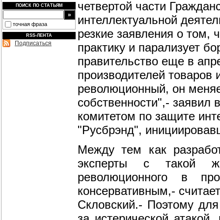
четвертой части Гражданс
ПОИСК ПО СТАТЬЯМ
интеллектуальной деятел
точная фраза
резкие заявления о том, 
RSS-ЛЕНТА
Подписаться
практику и парализует бо
правительство еще в апр
производителей товаров 
революционный, он меняе
собственности",- заявил
комитетом по защите инт
"Русбрэнд", инициировав
Между тем как разработ
эксперты с такой же
революционного в пр
консервативным,- считает
Скловский.- Поэтому для
за истерической атакой,