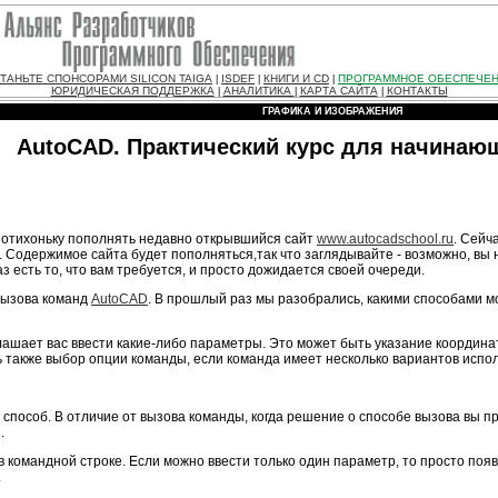
ТАНЬТЕ СПОНСОРАМИ SILICON TAIGA
ISDEF
КНИГИ И CD
ПРОГРАММНОЕ ОБЕСПЕЧЕ
|
|
|
ЮРИДИЧЕСКАЯ ПОДДЕРЖКА
АНАЛИТИКА
КАРТА САЙТА
КОНТАКТЫ
|
|
|
ГРАФИКА И ИЗОБРАЖЕНИЯ
AutoCAD. Практический курс для начинаю
потихоньку пополнять недавно открывшийся сайт
www.autocadschool.ru
. Сейч
. Содержимое сайта будет пополняться,так что заглядывайте - возможно, вы н
з есть то, что вам требуется, и просто дожидается своей очереди.
вызова команд
AutoCAD
. В прошлый раз мы разобрались, какими способами мо
лашает вас ввести какие-либо параметры. Это может быть указание координа
 также выбор опции команды, если команда имеет несколько вариантов испо
способ. В отличие от вызова команды, когда решение о способе вызова вы при
.
 командной строке. Если можно ввести только один параметр, то просто по
.