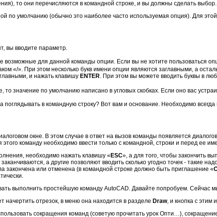
ения), то они перечисляются в командной строке, и вы должны сделать выбо
ой по умолчанию (обычно это наиболее часто используемая опция). Для этой
т, вы вводите параметр.
е возможные для данной команды опции. Если вы не хотите пользоваться опц
ком «/». При этом несколько букв имени опции являются заглавными, а оста
аглавными, и нажать клавишу
ENTER
. При этом вы можете вводить буквы в лю
, то значение по умолчанию написано в угловых скобках. Если оно вас устра
а поглядывать в командную строку? Вот вам и основание. Необходимо всегда
алоговом окне. В этом случае в ответ на вызов команды появляется диалого
 этого команду необходимо ввести только с командной, строки и перед ее им
полнения, необходимо нажать клавишу «
ESC
», а для того, чтобы закончить в
заканчиваются, а другие позволяют вводить сколько угодно точек - такие над
а закончена или отменена (в командной строке должно быть приглашение «
тически.
вать выполнить простейшую команду AutoCAD. Давайте попробуем. Сейчас мы
ет начертить отрезок, в меню она находится в разделе
Draw
, и кнопка с этим
использовать сокращения команд (советую прочитать урок Опти…), сокращен