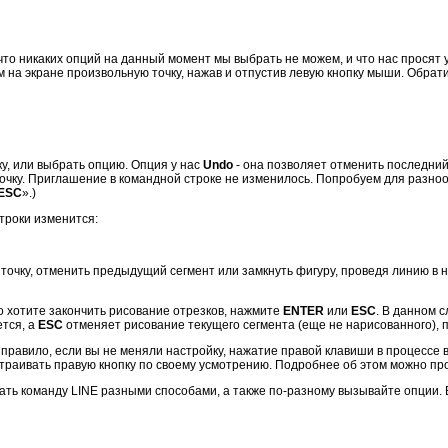
что никаких опций на данный момент мы выбрать не можем, и что нас просят 
м на экране произвольную точку, нажав и отпустив левую кнопку мыши. Обрат
у, или выбрать опцию. Опция у нас
Undo
- она позволяет отменить последний 
точку. Приглашение в командной строке не изменилось. Попробуем для разн
ESC
».)
троки изменится:
 точку, отменить предыдущий сегмент или замкнуть фигуру, проведя линию в 
о хотите закончить рисование отрезков, нажмите
ENTER
или
ESC
. В данном 
ется, а
ESC
отменяет рисование текущего сегмента (еще не нарисованного), п
 правило, если вы не меняли настройку, нажатие правой клавиши в процессе 
траивать правую кнопку по своему усмотрению. Подробнее об этом можно про
ать команду LINE разными способами, а также по-разному вызывайте опции.