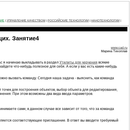
НИЕ
УПРАВЛЕНИЕ КАЧЕСТВОМ
РОССИЙСКИЕ ТЕХНОЛОГИИ
НАНОТЕХНОЛОГИИ
|
|
|
|
щих. Занятие4
www.cad.ru
Марина Тихоплав
ас я начинаю выкладывать в раздел
Утилиты для черчения
всякие
айдете что-нибудь полезное для себя. А если у вас есть какие-нибудь
жно вызвать команду. Сегодня наша задача - выяснить, как команда
т точек для построения объектов, выбор объекта для редактирования,
лнения. При этом возможны два вида ввода параметров.
нимаете сами, в данном случае все зависит от того, что за команда
является соответствующее приглашение. В ответ вы вводите требуемый