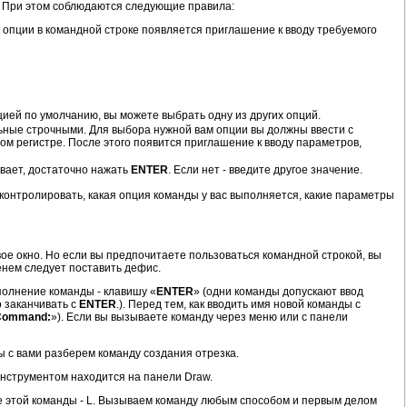
р. При этом соблюдаются следующие правила:
 опции в командной строке появляется приглашение к вводу требуемого
ией по умолчанию, вы можете выбрать одну из других опций.
льные строчными. Для выбора нужной вам опции вы должны ввести с
бом регистре. После этого появится приглашение к вводу параметров,
ивает, достаточно нажать
ENTER
. Если нет - введите другое значение.
 контролировать, какая опция команды у вас выполняется, какие параметры
вое окно. Но если вы предпочитаете пользоваться командной строкой, вы
енем следует поставить дефис.
ыполнение команды - клавишу «
ENTER
» (одни команды допускают ввод
о заканчивать с
ENTER
.). Перед тем, как вводить имя новой команды с
Command:
»). Если вы вызываете команду через меню или с панели
 с вами разберем команду создания отрезка.
 инструментом находится на панели Draw.
ие этой команды - L. Вызываем команду любым способом и первым делом