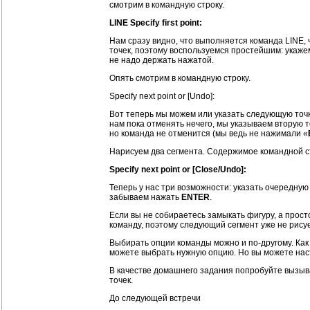
смотрим в командную строку.
LINE Specify first point:
Нам сразу видно, что выполняется команда LINE, 
точек, поэтому воспользуемся простейшим: укаже
не надо держать нажатой.
Опять смотрим в командную строку.
Specify next point or [Undo]:
Вот теперь мы можем или указать следующую точк
нам пока отменять нечего, мы указываем вторую 
но команда не отменится (мы ведь не нажимали «
Нарисуем два сегмента. Содержимое командной с
Specify next point or [Close/Undo]:
Теперь у нас три возможности: указать очередную
забываем нажать
ENTER
.
Если вы не собираетесь замыкать фигуру, а прост
команду, поэтому следующий сегмент уже не рису
Выбирать опции команды можно и по-другому. Как
можете выбрать нужную опцию. Но вы можете нас
В качестве домашнего задания попробуйте вызыв
точек.
До следующей встречи