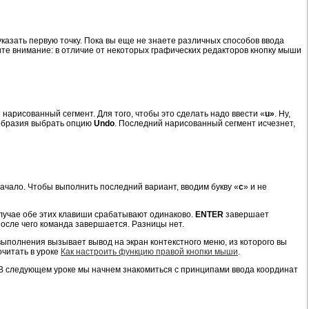
указать первую точку. Пока вы еще не знаете различных способов ввода
ите внимание: в отличие от некоторых графических редакторов кнопку мыши
нарисованный сегмент. Для того, чтобы это сделать надо ввести «
u»
. Ну,
ообразия выбрать опцию
Undo
. Последний нарисованный сегмент исчезнет,
начало. Чтобы выполнить последний вариант, вводим букву «
с
» и не
случае обе этих клавиши срабатывают одинаково.
ENTER
завершает
осле чего команда завершается. Разницы нет.
выполнения вызывает вывод на экран контекстного меню, из которого вы
читать в уроке
Как настроить функцию правой кнопки мыши
.
 В следующем уроке мы начнем знакомиться с принципами ввода координат