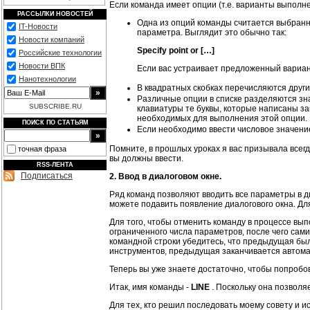
Если команда имеет опции (т.е. варианты выполн
РАССЫЛКИ НОВОСТЕЙ
Одна из опций команды считается выбранн
IT-Новости
параметра. Выглядит это обычно так:
Новости компаний
Specify point or […]
Российские технологии
Новости ВПК
Если вас устраивает предложенный вариан
Нанотехнологии
В квадратных скобках перечисляются други
Различные опции в списке разделяются зна
SUBSCRIBE.RU
клавиатуры те буквы, которые написаны з
необходимых для выполнения этой опции.
ПОИСК ПО СТАТЬЯМ
Если необходимо ввести числовое значение
Помните, в прошлых уроках я вас призывала всегд
точная фраза
вы должны ввести.
RSS-ЛЕНТА
Подписаться
2. Ввод в диалоговом окне.
Ряд команд позволяют вводить все параметры в ди
можете подавить появление диалогового окна. Для
Для того, чтобы отменить команду в процессе вы
ограниченного числа параметров, после чего сами 
командной строки убедитесь, что предыдущая был
инструментов, предыдущая заканчивается автома
Теперь вы уже знаете достаточно, чтобы попробо
Итак, имя команды -
LINE
. Поскольку она позволя
Для тех, кто решил последовать моему совету и 