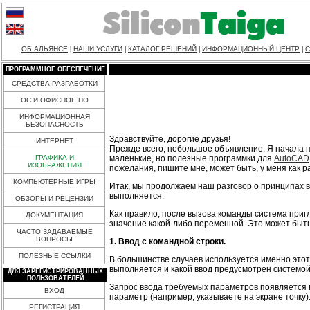
ОБ АЛЬЯНСЕ
НАШИ УСЛУГИ
КАТАЛОГ РЕШЕНИЙ
ИНФОРМАЦИОННЫЙ ЦЕНТР
С
|
|
|
|
ПРОГРАММНОЕ ОБЕСПЕЧЕНИЕ
СРЕДСТВА РАЗРАБОТКИ
ОС И ОФИСНОЕ ПО
ИНФОРМАЦИОННАЯ
БЕЗОПАСНОСТЬ
Здравствуйте, дорогие друзья!
ИНТЕРНЕТ
Прежде всего, небольшое объявление. Я начала 
маленькие, но полезные программки для
AutoCAD
ГРАФИКА И
ИЗОБРАЖЕНИЯ
пожелания, пишите мне, может быть, у меня как ра
КОМПЬЮТЕРНЫЕ ИГРЫ
Итак, мы продолжаем наш разговор о принципах 
выполняется.
ОБЗОРЫ И РЕЦЕНЗИИ
Как правило, после вызова команды система приг
ДОКУМЕНТАЦИЯ
значение какой-либо переменной. Это может быть
ЧАСТО ЗАДАВАЕМЫЕ
ВОПРОСЫ
1. Ввод с командной строки.
ПОЛЕЗНЫЕ ССЫЛКИ
В большинстве случаев используется именно этот 
выполняется и какой ввод предусмотрен системой
ДЛЯ ЗАРЕГИСТРИРОВАННЫХ
ПОЛЬЗОВАТЕЛЕЙ
Запрос ввода требуемых параметров появляется в
ВХОД
параметр (например, указываете на экране точку)
РЕГИСТРАЦИЯ