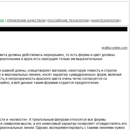
НИЕ
УПРАВЛЕНИЕ КАЧЕСТВОМ
РОССИЙСКИЕ ТЕХНОЛОГИИ
НАНОТЕХНОЛОГИИ
|
|
|
|
grafika-online.com
цвета должны действовать неразрывно, то есть форма и цвет должны
, треугольника и круга есть присущие только им выразительные
 равной длины, олицетворяет материю, некоторую тяжесть и строгое
 и вертикальных линиях, носят характер «уквадраченых» форм, включая
сть и непрозрачность красного цвета очень четко согласуется со
чайно, в веб-дизане таким формам отдается предпочтение.
ти и «колкости». К треугольным фигурам относятся все формы
лся символом мысли, а его невесомый характер позволяет отождествлять его
- диагональные линии. Однако экспериментировать с такими линиями нужно