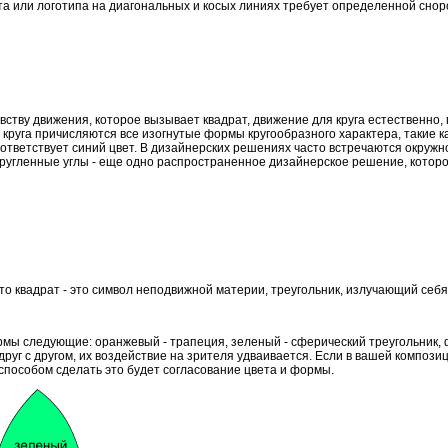
та или логотипа на диагональных и косых линиях требует определенной снор
тву движения, которое вызывает квадрат, движение для круга естественно, п
 круга причисляются все изогнутые формы кругообразного характера, такие 
ответствует синий цвет. В дизайнерских решениях часто встречаются окружн
кругленные углы - еще одно распространенное дизайнерское решение, которо
то квадрат - это символ неподвижной материи, треугольник, излучающий себя 
мы следующие: оранжевый - трапеция, зеленый - сферический треугольник, ф
 друг с другом, их воздействие на зрителя удваивается. Если в вашей компо
способом сделать это будет согласование цвета и формы.