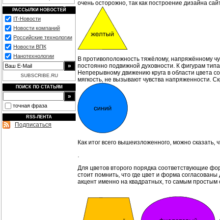
очень осторожно, так как построение дизайна сай
РАССЫЛКИ НОВОСТЕЙ
IT-Новости
Новости компаний
Российские технологии
Новости ВПК
Нанотехнологии
В противоположность тяжёлому, напряжённому чувс
постоянно подвижной духовности. К фигурам типа
Непрерывному движению круга в области цвета со
SUBSCRIBE.RU
мягкость, не вызывают чувства напряженности. С
ПОИСК ПО СТАТЬЯМ
точная фраза
RSS-ЛЕНТА
Подписаться
Как итог всего вышеизложенного, можно сказать, ч
.
Для цветов второго порядка соответствующие фор
стоит помнить, что где цвет и форма согласованы
акцент именно на квадратных, то самым простым 