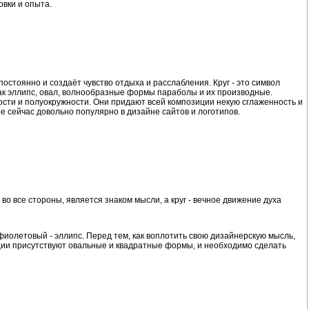
овки и опыта.
остоянно и создаёт чувство отдыха и расслабления. Круг - это символ
как эллипс, овал, волнообразные формы параболы и их производные.
ости и полуокружности. Они придают всей композиции некую сглаженность и
е сейчас довольно популярно в дизайне сайтов и логотипов.
во все стороны, является знаком мысли, а круг - вечное движение духа
иолетовый - эллипс. Перед тем, как воплотить свою дизайнерскую мысль,
зиции присутствуют овальные и квадратные формы, и необходимо сделать