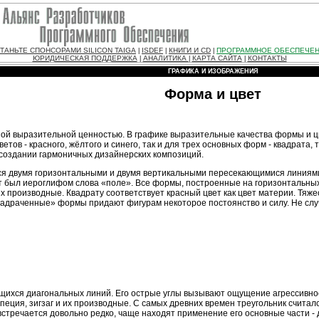
ТАНЬТЕ СПОНСОРАМИ SILICON TAIGA
ISDEF
КНИГИ И CD
ПРОГРАММНОЕ ОБЕСПЕЧЕ
|
|
|
ЮРИДИЧЕСКАЯ ПОДДЕРЖКА
АНАЛИТИКА
КАРТА САЙТА
КОНТАКТЫ
|
|
|
ГРАФИКА И ИЗОБРАЖЕНИЯ
Форма и цвет
енной выразительной ценностью. В графике выразительные качества формы и 
ветов - красного, жёлтого и синего, так и для трех основных форм - квадрата
 создании гармоничных дизайнерских композиций.
тся двумя горизонтальными и двумя вертикальными пересекающимися линиями
т был иероглифом слова «поле». Все формы, построенные на горизонтальных
их производные. Квадрату соответствует красный цвет как цвет материи. Тяже
вадраченные» формы придают фигурам некоторое постоянство и силу. Не слу
щихся диагональных линий. Его острые углы вызывают ощущение агрессивнос
апеция, зигзаг и их производные. С самых древних времен треугольник счита
 встречается довольно редко, чаще находят применение его основные части 